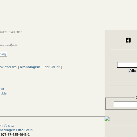
ltat: 140 titler
erær analyse
ning
sk efter titel
|
Kronologisk
|
Efter Vol. nr.
|
kler
tikler
n, Frantz
 bedrager: Otto Stein
N 978-87-635-4646-1