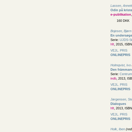
Lassen, Annet
Odin på krist
e-publikation
160 DKK
Bojesen, Bjørn
En undersøge
Serie:
UJDS-Stu
hft
, 2015, ISB
VEJL. PRIS
ONLINEPRIS
Holmqvist, Ivo
Den främmand
Serie:
Centrum
indb
, 2013, IS
VEJL. PRIS
ONLINEPRIS
Jørgensen, Ste
Dialogues
hft
, 2013, ISB
VEJL. PRIS
ONLINEPRIS
Holk, Iben
(red