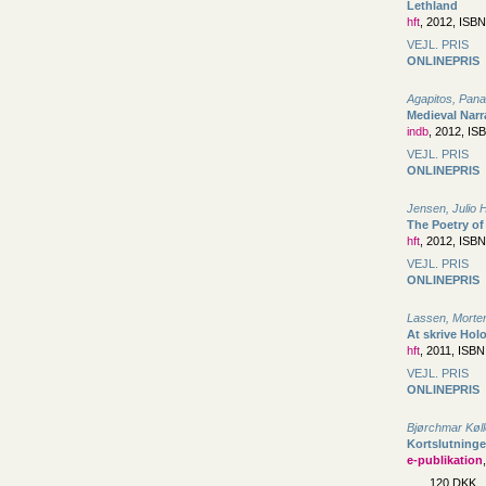
Lethland
hft
, 2012, ISB
VEJL. PRIS
ONLINEPRIS
Agapitos, Pana
Medieval Narr
indb
, 2012, IS
VEJL. PRIS
ONLINEPRIS
Jensen, Julio 
The Poetry o
hft
, 2012, ISB
VEJL. PRIS
ONLINEPRIS
Lassen, Morte
At skrive Hol
hft
, 2011, ISB
VEJL. PRIS
ONLINEPRIS
Bjørchmar Kølle
Kortslutninge
e-publikation
120 DKK