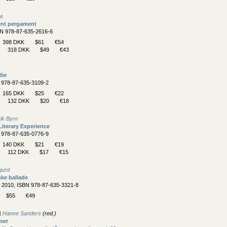
te
ent pergament
BN 978-87-635-2616-6
398 DKK
$61
€54
318 DKK
$49
€43
die
N 978-87-635-3109-2
165 DKK
$25
€22
132 DKK
$20
€18
rik Byrn
iterary Experience
N 978-87-635-0776-9
140 DKK
$21
€19
112 DKK
$17
€15
gurd
ke ballade
, 2010, ISBN 978-87-635-3321-8
$55
€49
&
Hanne Sanders
(red.)
ser