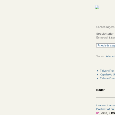
Samlet søgeresu
Søgekriterier
Emneord:
Litt
Præcisér søg
Sortér |
Alfabeti
▼ Tidsskrifter
▼ Kapitler/Arti
▼ Tidsskriftsar
Bøger
Leander Hanse
Portræt af en
hft
, 2018, ISB