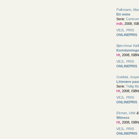
Folkmann, Ma
Ett möte
Serie:
Centrum
indb
, 2008, IS
VEJL. PRIS
ONLINEPRIS
Bjørchmar Kølle
Kortslutninge
hft
, 2008, ISB
VEJL. PRIS
ONLINEPRIS
Gulddal, Jespe
Litterære pas
Serie:
Tidlig Mo
hft
, 2008, ISB
VEJL. PRIS
ONLINEPRIS
Ekman, Ulrik
Witness
hft
, 2008, ISB
VEJL. PRIS
ONLINEPRIS