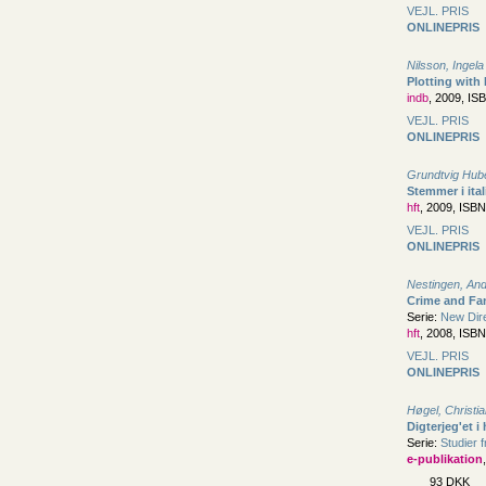
VEJL. PRIS
ONLINEPRIS
Nilsson, Ingela
Plotting with
indb
, 2009, IS
VEJL. PRIS
ONLINEPRIS
Grundtvig Huber
Stemmer i ital
hft
, 2009, ISB
VEJL. PRIS
ONLINEPRIS
Nestingen, An
Crime and Fan
Serie:
New Dire
hft
, 2008, ISB
VEJL. PRIS
ONLINEPRIS
Høgel, Christi
Digterjeg'et i
Serie:
Studier 
e-publikation
93 DKK