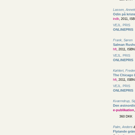
Lassen, Annet
Odin på krist
indb
, 2011, IS
VEJL. PRIS
ONLINEPRIS
Frank, Søren
Salman Rush
hft
, 2011, ISB
VEJL. PRIS
ONLINEPRIS
Køhlert, Frede
The Chicago L
hft
, 2011, ISB
VEJL. PRIS
ONLINEPRIS
Kværndrup, Si
Den østnordis
e-publikation
360 DKK
Palm, Anders
Flytande grän