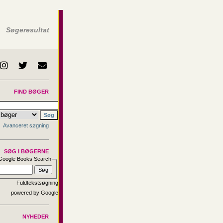
Søgeresultat
FIND BØGER
Avanceret søgning
SØG I BØGERNE
Google Books Search
Fuldtekstsøgning
NYHEDER