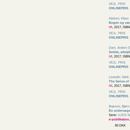
VEJL. PRIS
ONLINEPRIS
Nielsen, Klaus
Bogen og vær
hft
, 2017, ISB
VEJL. PRIS
ONLINEPRIS
Dam, Anders E
Soldat, arbejd
hft
, 2017, ISB
VEJL. PRIS
ONLINEPRIS
Leander, Niels
The Sense of
hft
, 2017, ISB
VEJL. PRIS
ONLINEPRIS
Bojesen, Bjørn
En undersøge
Serie:
UJDS-Stu
e-publikation
80 DKK