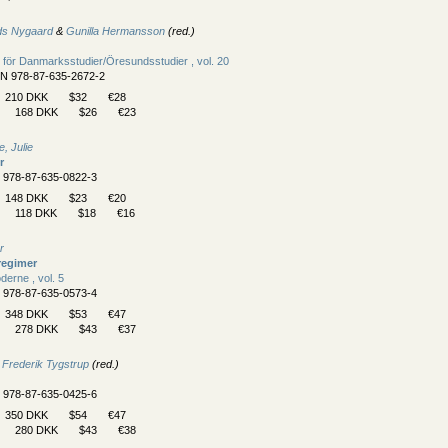
ds Nygaard
&
Gunilla Hermansson
(red.)
 för Danmarksstudier/
Öresundsstudier , vol. 20
BN 978-87-635-2672-2
210 DKK
$32
€28
168 DKK
$26
€23
, Julie
r
N 978-87-635-0822-3
148 DKK
$23
€20
118 DKK
$18
€16
r
regimer
derne , vol. 5
N 978-87-635-0573-4
348 DKK
$53
€47
278 DKK
$43
€37
&
Frederik Tygstrup
(red.)
N 978-87-635-0425-6
350 DKK
$54
€47
280 DKK
$43
€38