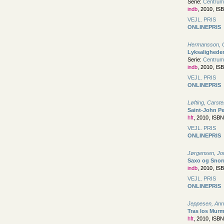
Serie:
Centrum
indb
, 2010, IS
VEJL. PRIS
ONLINEPRIS
Hermansson, G
Lyksalighede
Serie:
Centrum
indb
, 2010, IS
VEJL. PRIS
ONLINEPRIS
Løfting, Carst
Saint-John P
hft
, 2010, ISB
VEJL. PRIS
ONLINEPRIS
Jørgensen, Jo
Saxo og Snor
indb
, 2010, IS
VEJL. PRIS
ONLINEPRIS
Jeppesen, Ann
Tras los Murm
hft
, 2010, ISB