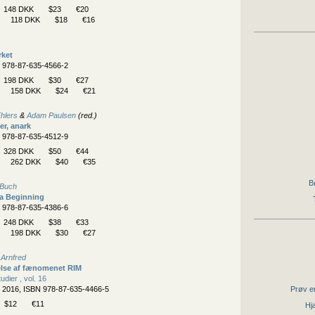
148 DKK
$23
€20
118 DKK
$18
€16
ket
N 978-87-635-4566-2
198 DKK
$30
€27
158 DKK
$24
€21
hlers
&
Adam Paulsen
(red.)
er, anark
N 978-87-635-4512-9
328 DKK
$50
€44
262 DKK
$40
€35
B
 Buch
 a Beginning
N 978-87-635-4386-6
248 DKK
$38
€33
198 DKK
$30
€27
 Arnfred
lse af fænomenet RIM
dier , vol. 16
, 2016, ISBN 978-87-635-4466-5
Prøv en
$12
€11
Hjæ