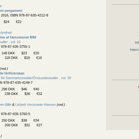
te
ent pergament
, 2016, ISBN 978-87-635-4212-8
$24
€22
 Arnfred
lse af fænomenet RIM
dier , vol. 16
Inf
N 978-87-635-3755-1
Intern
148 DKK
$23
€20
118 DKK
$18
€16
(red.)
e förförerskan
 för Danmarksstudier/
Öresundsstudier , vol. 30
BN 978-87-635-4149-7
298 DKK
$46
€40
238 DKK
$36
€32
en Bille
&
Lisbeth Verstraete-Hansen
(red.)
N 978-87-635-3760-5
250 DKK
$38
€34
200 DKK
$31
€27
.)