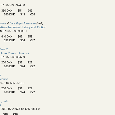
N 978-87-635-3749-0
350 DKK
$54
€47
280 DKK
$43
€38
giotis
&
Lars Boje Mortensen
(red.)
atives between History and Fiction
BN 978-87-635-3809-1
440 DKK
$67
€59
352 DKK
$54
€47
Hans C.
f Juan Ramón Jiménez
N 978-87-635-3647-9
200 DKK
$31
€27
160 DKK
$24
€22
n
ocaust
N 978-87-635-3611-0
200 DKK
$31
€27
160 DKK
$24
€22
, Julie
r
, 2011, ISBN 978-87-635-3864-0
$18
€16