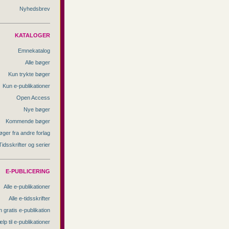
Nyhedsbrev
KATALOGER
Emnekatalog
Alle bøger
Kun trykte bøger
Kun e-publikationer
Open Access
Nye bøger
Kommende bøger
øger fra andre forlag
Tidsskrifter og serier
E-PUBLICERING
Alle e-publikationer
Alle e-tidsskrifter
 gratis e-publikation
lp til e-publikationer