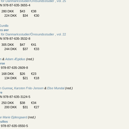
 för Danmarksstudier/
Öresundsstudier , vol. 25
BN 978-87-635-3655-4
280 DKK
$43
€38
224 DKK
$34
€30
unilla
ns øer
 för Danmarksstudier/
Öresundsstudier , vol. 22
BN 978-87-635-3532-8
305 DKK
$47
€41
244 DKK
$37
€33
en
&
Adam Ægidius
(red.)
erse
N 978-87-635-2609-8
168 DKK
$26
€23
134 DKK
$21
€18
n Gunnar
,
Karsten Friis-Jensen
&
Else Mundal
(red.)
re
BN 978-87-635-3124-5
250 DKK
$38
€34
200 DKK
$31
€27
e Marie Ejdesgaard
(red.)
ullos
N 978-87-635-0550-5