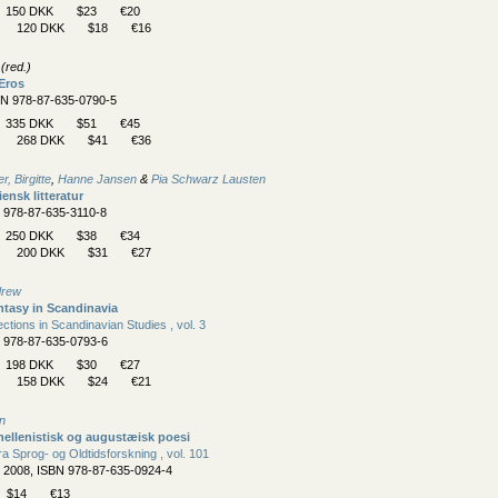
150 DKK
$23
€20
120 DKK
$18
€16
(red.)
 Eros
BN 978-87-635-0790-5
335 DKK
$51
€45
268 DKK
$41
€36
, Birgitte
,
Hanne Jansen
&
Pia Schwarz Lausten
iensk litteratur
N 978-87-635-3110-8
250 DKK
$38
€34
200 DKK
$31
€27
drew
tasy in Scandinavia
ctions in Scandinavian Studies , vol. 3
N 978-87-635-0793-6
198 DKK
$30
€27
158 DKK
$24
€21
an
 hellenistisk og augustæisk poesi
fra Sprog- og Oldtidsforskning , vol. 101
, 2008, ISBN 978-87-635-0924-4
$14
€13