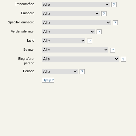
Emneområde
?
Emneord
?
Specifikt emneord
?
Verdensdel m.v.
?
Land
?
By m.v.
?
Biograferet
?
person
Periode
?
Hjælp ?