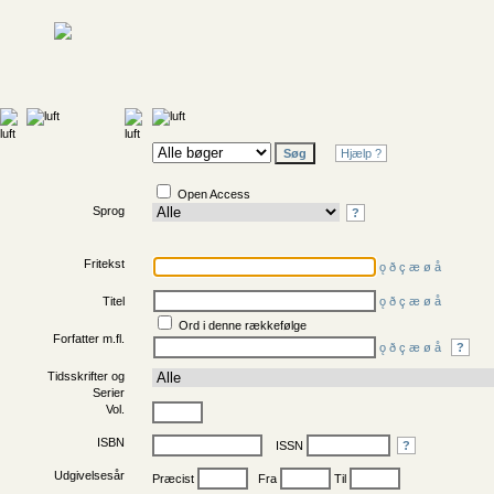
Hjælp ?
Open Access
Sprog
?
Fritekst
ǫ
ð
ç
æ
ø
å
Titel
ǫ
ð
ç
æ
ø
å
Ord i denne rækkefølge
Forfatter m.fl.
ǫ
ð
ç
æ
ø
å
?
Tidsskrifter og
Serier
Vol.
ISBN
ISSN
?
Udgivelsesår
Præcist
Fra
Til