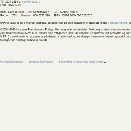
Tlf. 3234 1414
info@mtp.dk
CVR: 8876 8418
Bank: Danske Bank, 1092 København K
BIC: DABADKKK
Reg.nr.: 1551
Kontonr.: 000 5252 520
IBAN: DK98 3000 000 5252520
www.mtp.dk er en e-mærket netbutik, og derfor har du altid adgang til e-mærkets gratis
Forbrugerhotline
, 
©2004–2020 Museum Tusculanums Forlag. Alle rettigheder forbeholdes. Ved brug af dette site anerkender og
eller tredjemand fra hvem MTF afleder sine rettigheder, samt at indholdet er ophavsretligt beskyttet og ik
MTF. Du anerkender og accepterer yderligere, at varemærker, kendetegn, varenavne, logoer og produkter v
forudgående skriftligt samtykke fra MTF.
Handelsbetingelser
Juridiske betingelser
Behandling af personlige oplysninger