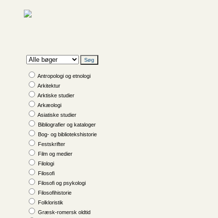
Antropologi og etnologi
Arkitektur
Arktiske studier
Arkæologi
Asiatiske studier
Bibliografier og kataloger
Bog- og bibliotekshistorie
Festskrifter
Film og medier
Filologi
Filosofi
Filosofi og psykologi
Filosofihistorie
Folkloristik
Græsk-romersk oldtid