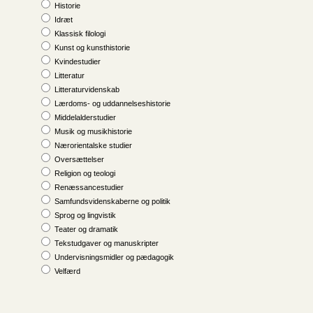
Historie
Idræt
Klassisk filologi
Kunst og kunsthistorie
Kvindestudier
Litteratur
Litteraturvidenskab
Lærdoms- og uddannelseshistorie
Middelalderstudier
Musik og musikhistorie
Nærorientalske studier
Oversættelser
Religion og teologi
Renæssancestudier
Samfunds­videnskaberne og politik
Sprog og lingvistik
Teater og dramatik
Tekstudgaver og manuskripter
Undervisningsmidler og pædagogik
Velfærd