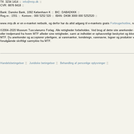
Tlf. 3234 1414
info@mtp.dk
CVR: 8876 8418
Bank: Danske Bank, 1092 København K
BIC: DABADKKK
Reg.nr.: 1551
Kontonr.: 000 5252 520
IBAN: DK98 3000 000 5252520
www.mtp.dk er en e-mærket netbutik, og derfor har du altid adgang til e-mærkets gratis
Forbrugerhotline
, 
©2004–2020 Museum Tusculanums Forlag. Alle rettigheder forbeholdes. Ved brug af dette site anerkender og
eller tredjemand fra hvem MTF afleder sine rettigheder, samt at indholdet er ophavsretligt beskyttet og ik
MTF. Du anerkender og accepterer yderligere, at varemærker, kendetegn, varenavne, logoer og produkter v
forudgående skriftligt samtykke fra MTF.
Handelsbetingelser
Juridiske betingelser
Behandling af personlige oplysninger