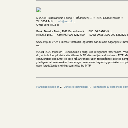
Museum Tusculanums Forlag
Rådhusvej 19
2920 Charlottenlund
Tlf. 3234 1414
info@mtp.dk
CVR: 8876 8418
Bank: Danske Bank, 1092 København K
BIC: DABADKKK
Reg.nr.: 1551
Kontonr.: 000 5252 520
IBAN: DK98 3000 000 5252520
www.mtp.dk er en e-mærket netbutik, og derfor har du altid adgang til e-mær
os.
©2004–2020 Museum Tusculanums Forlag. Alle rettigheder forbeholdes. Ved b
du, at indholdet på dette site tilhører MTF eller tredjemand fra hvem MTF afle
ophavsretligt beskyttet og ikke må anvendes uden forudgående skriftlig sa
yderligere, at varemærker, kendetegn, varenavne, logoer og produkter vist p
uden forudgående skriftligt samtykke fra MTF.
Handelsbetingelser
Juridiske betingelser
Behandling af personlige opl