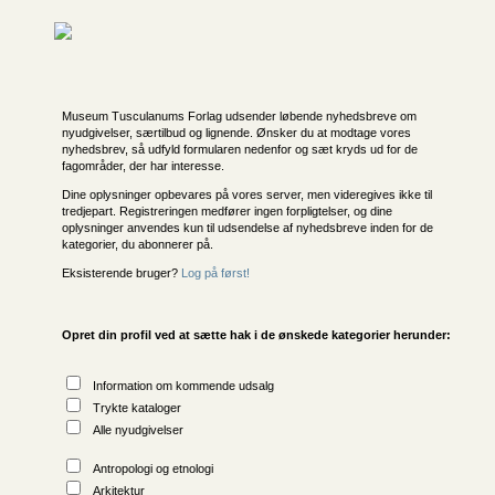
Museum Tusculanums Forlag udsender løbende nyhedsbreve om
nyudgivelser, særtilbud og lignende. Ønsker du at modtage vores
nyhedsbrev, så udfyld formularen nedenfor og sæt kryds ud for de
fagområder, der har interesse.
Dine oplysninger opbevares på vores server, men videregives ikke til
tredjepart. Registreringen medfører ingen forpligtelser, og dine
oplysninger anvendes kun til udsendelse af nyhedsbreve inden for de
kategorier, du abonnerer på.
Eksisterende bruger?
Log på først!
Opret din profil ved at sætte hak i de ønskede kategorier herunder:
Information om kommende udsalg
Trykte kataloger
Alle nyudgivelser
Antropologi og etnologi
Arkitektur