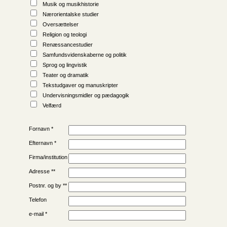
Musik og musikhistorie
Nærorientalske studier
Oversættelser
Religion og teologi
Renæssancestudier
Samfunds­videnskaberne og politik
Sprog og lingvistik
Teater og dramatik
Tekstudgaver og manuskripter
Undervisningsmidler og pædagogik
Velfærd
Fornavn *
Efternavn *
Firma/institution
Adresse **
Postnr. og by **
Telefon
e-mail *