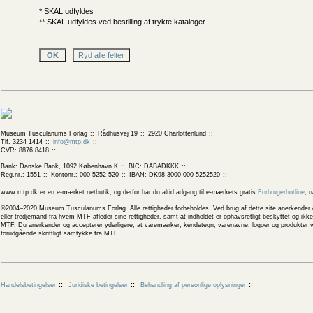
* SKAL udfyldes
** SKAL udfyldes ved bestilling af trykte kataloger
Museum Tusculanums Forlag
Rådhusvej 19
2920 Charlottenlund
Tlf. 3234 1414
info@mtp.dk
CVR: 8876 8418
Bank: Danske Bank, 1092 København K
BIC: DABADKKK
Reg.nr.: 1551
Kontonr.: 000 5252 520
IBAN: DK98 3000 000 5252520
www.mtp.dk er en e-mærket netbutik, og derfor har du altid adgang til e-mærkets gratis
Forbrugerhotline
, 
©2004–2020 Museum Tusculanums Forlag. Alle rettigheder forbeholdes. Ved brug af dette site anerkender og
eller tredjemand fra hvem MTF afleder sine rettigheder, samt at indholdet er ophavsretligt beskyttet og ik
MTF. Du anerkender og accepterer yderligere, at varemærker, kendetegn, varenavne, logoer og produkter v
forudgående skriftligt samtykke fra MTF.
Handelsbetingelser
Juridiske betingelser
Behandling af personlige oplysninger