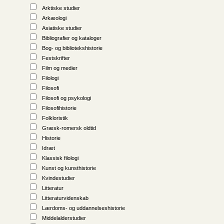
Arktiske studier
Arkæologi
Asiatiske studier
Bibliografier og kataloger
Bog- og bibliotekshistorie
Festskrifter
Film og medier
Filologi
Filosofi
Filosofi og psykologi
Filosofihistorie
Folkloristik
Græsk-romersk oldtid
Historie
Idræt
Klassisk filologi
Kunst og kunsthistorie
Kvindestudier
Litteratur
Litteraturvidenskab
Lærdoms- og uddannelseshistorie
Middelalderstudier