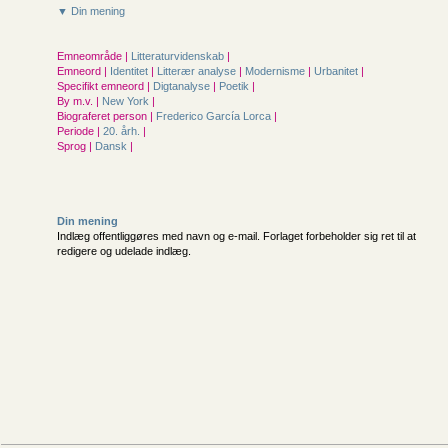
▼ Din mening
Emneområde |
Litteraturvidenskab
|
Emneord |
Identitet
|
Litterær analyse
|
Modernisme
|
Urbanitet
|
Specifikt emneord |
Digtanalyse
|
Poetik
|
By m.v. |
New York
|
Biograferet person |
Frederico García Lorca
|
Periode |
20. årh.
|
Sprog |
Dansk
|
Din mening
Indlæg offentliggøres med navn og e-mail. Forlaget forbeholder sig ret til at
redigere og udelade indlæg.