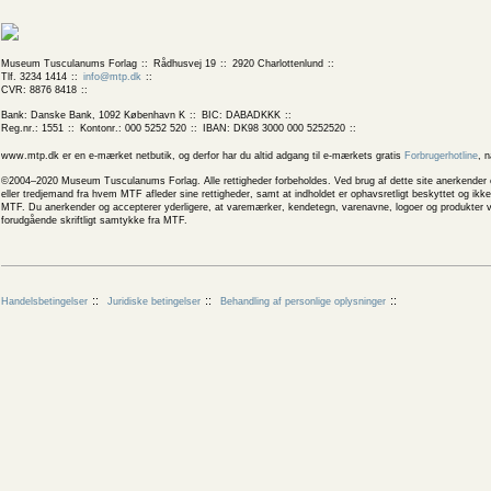
Museum Tusculanums Forlag
Rådhusvej 19
2920 Charlottenlund
Tlf. 3234 1414
info@mtp.dk
CVR: 8876 8418
Bank: Danske Bank, 1092 København K
BIC: DABADKKK
Reg.nr.: 1551
Kontonr.: 000 5252 520
IBAN: DK98 3000 000 5252520
www.mtp.dk er en e-mærket netbutik, og derfor har du altid adgang til e-mærkets gratis
Forbrugerhotline
, 
©2004–2020 Museum Tusculanums Forlag. Alle rettigheder forbeholdes. Ved brug af dette site anerkender og
eller tredjemand fra hvem MTF afleder sine rettigheder, samt at indholdet er ophavsretligt beskyttet og ik
MTF. Du anerkender og accepterer yderligere, at varemærker, kendetegn, varenavne, logoer og produkter v
forudgående skriftligt samtykke fra MTF.
Handelsbetingelser
Juridiske betingelser
Behandling af personlige oplysninger