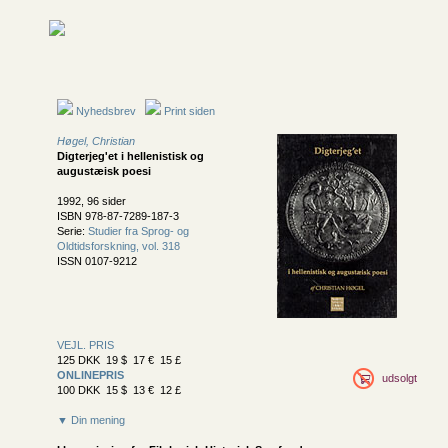
Nyhedsbrev
Print siden
Høgel, Christian
Digterjeg'et i hellenistisk og
augustæisk poesi
1992, 96 sider
ISBN 978-87-7289-187-3
Serie:
Studier fra Sprog- og
Oldtidsforskning, vol. 318
ISSN 0107-9212
VEJL. PRIS
125 DKK 19 $ 17 € 15 £
ONLINEPRIS
udsolgt
100 DKK 15 $ 13 € 12 £
▼ Din mening