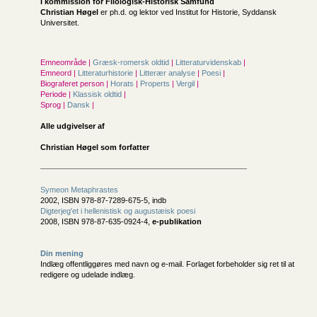
I kommission for
Filologisk-Historisk Samfund
Christian Høgel
er ph.d. og lektor ved Institut for Historie, Syddansk
Universitet.
Emneområde |
Græsk-romersk oldtid
|
Litteraturvidenskab
|
Emneord |
Litteraturhistorie
|
Litterær analyse
|
Poesi
|
Biograferet person |
Horats
|
Properts
|
Vergil
|
Periode |
Klassisk oldtid
|
Sprog |
Dansk
|
Alle udgivelser af
Christian Høgel som forfatter
Symeon Metaphrastes
2002, ISBN 978-87-7289-675-5, indb
Digterjeg'et i hellenistisk og augustæisk poesi
2008, ISBN 978-87-635-0924-4,
e-publikation
Din mening
Indlæg offentliggøres med navn og e-mail. Forlaget forbeholder sig ret til at
redigere og udelade indlæg.