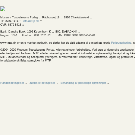
Museum Tusculanums Forlag
Rådhusvej 19
2920 Charlottenlund
Tlf. 3234 1414
info@mtp.dk
CVR: 8876 8418
Bank: Danske Bank, 1092 København K
BIC: DABADKKK
Reg.nr.: 1551
Kontonr.: 000 5252 520
IBAN: DK98 3000 000 5252520
www.mtp.dk er en e-mærket netbutik, og derfor har du altid adgang til e-mærkets gratis
Forbrugerhotline
, 
©2004–2020 Museum Tusculanums Forlag. Alle rettigheder forbeholdes. Ved brug af dette site anerkender og
eller tredjemand fra hvem MTF afleder sine rettigheder, samt at indholdet er ophavsretligt beskyttet og ik
MTF. Du anerkender og accepterer yderligere, at varemærker, kendetegn, varenavne, logoer og produkter v
forudgående skriftligt samtykke fra MTF.
Handelsbetingelser
Juridiske betingelser
Behandling af personlige oplysninger