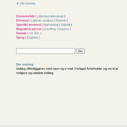
▼ Din mening
Emneområde |
Litteraturvidenskab
|
Emneord |
Litterær analyse
|
Retorik
|
Specifikt emneord |
Narratologi
|
Stilistik
|
Biograferet person |
Geoffrey Chaucer
|
Periode |
14. årh.
|
Sprog |
Engelsk
|
Din mening
Indlæg offentliggøres med navn og e-mail. Forlaget forbeholder sig ret til at
redigere og udelade indlæg.