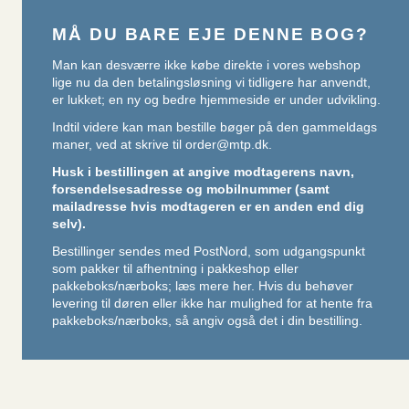
MÅ DU BARE EJE DENNE BOG?
Man kan desværre ikke købe direkte i vores webshop
lige nu da den betalingsløsning vi tidligere har anvendt,
er lukket; en ny og bedre hjemmeside er under udvikling.
Indtil videre kan man bestille bøger på den gammeldags
maner, ved at skrive til
order@mtp.dk
.
Husk i bestillingen at angive modtagerens navn,
forsendelsesadresse og mobilnummer (samt
mailadresse hvis modtageren er en anden end dig
selv).
Bestillinger sendes med PostNord, som udgangspunkt
som pakker til afhentning i pakkeshop eller
pakkeboks/nærboks;
læs mere her
. Hvis du behøver
levering til døren eller ikke har mulighed for at hente fra
pakkeboks/nærboks, så angiv også det i din bestilling.