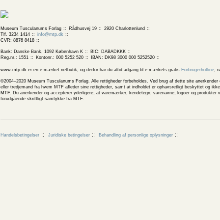
Museum Tusculanums Forlag
Rådhusvej 19
2920 Charlottenlund
Tlf. 3234 1414
info@mtp.dk
CVR: 8876 8418
Bank: Danske Bank, 1092 København K
BIC: DABADKKK
Reg.nr.: 1551
Kontonr.: 000 5252 520
IBAN: DK98 3000 000 5252520
www.mtp.dk er en e-mærket netbutik, og derfor har du altid adgang til e-mærkets gratis
Forbrugerhotline
, 
©2004–2020 Museum Tusculanums Forlag. Alle rettigheder forbeholdes. Ved brug af dette site anerkender og
eller tredjemand fra hvem MTF afleder sine rettigheder, samt at indholdet er ophavsretligt beskyttet og ik
MTF. Du anerkender og accepterer yderligere, at varemærker, kendetegn, varenavne, logoer og produkter v
forudgående skriftligt samtykke fra MTF.
Handelsbetingelser
Juridiske betingelser
Behandling af personlige oplysninger