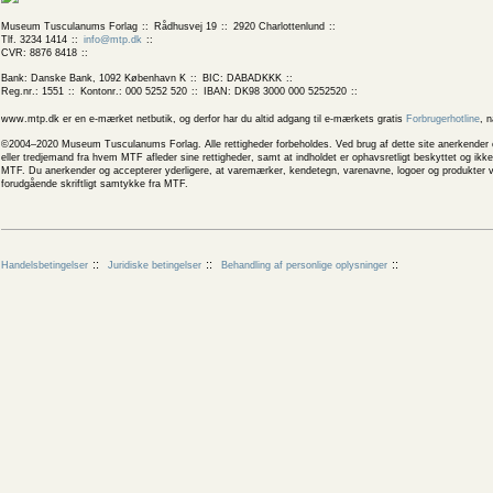
Museum Tusculanums Forlag
Rådhusvej 19
2920 Charlottenlund
Tlf. 3234 1414
info@mtp.dk
CVR: 8876 8418
Bank: Danske Bank, 1092 København K
BIC: DABADKKK
Reg.nr.: 1551
Kontonr.: 000 5252 520
IBAN: DK98 3000 000 5252520
www.mtp.dk er en e-mærket netbutik, og derfor har du altid adgang til e-mærkets gratis
Forbrugerhotline
, 
©2004–2020 Museum Tusculanums Forlag. Alle rettigheder forbeholdes. Ved brug af dette site anerkender og
eller tredjemand fra hvem MTF afleder sine rettigheder, samt at indholdet er ophavsretligt beskyttet og ik
MTF. Du anerkender og accepterer yderligere, at varemærker, kendetegn, varenavne, logoer og produkter v
forudgående skriftligt samtykke fra MTF.
Handelsbetingelser
Juridiske betingelser
Behandling af personlige oplysninger