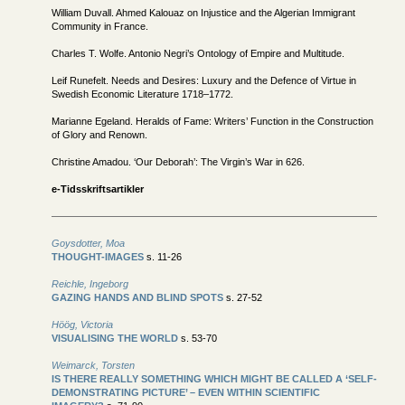
William Duvall. Ahmed Kalouaz on Injustice and the Algerian Immigrant
Community in France.
Charles T. Wolfe. Antonio Negri’s Ontology of Empire and Multitude.
Leif Runefelt. Needs and Desires: Luxury and the Defence of Virtue in
Swedish Economic Literature 1718–1772.
Marianne Egeland. Heralds of Fame: Writers’ Function in the Construction
of Glory and Renown.
Christine Amadou. ‘Our Deborah’: The Virgin’s War in 626.
e-Tidsskriftsartikler
Goysdotter, Moa
THOUGHT-IMAGES
s. 11-26
Reichle, Ingeborg
GAZING HANDS AND BLIND SPOTS
s. 27-52
Höög, Victoria
VISUALISING THE WORLD
s. 53-70
Weimarck, Torsten
IS THERE REALLY SOMETHING WHICH MIGHT BE CALLED A ‘SELF-
DEMONSTRATING PICTURE’ – EVEN WITHIN SCIENTIFIC