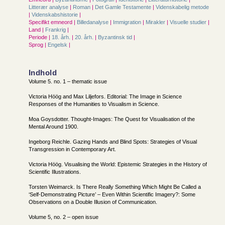
Litterær analyse
|
Roman
|
Det Gamle Testamente
|
Videnskabelig metode
|
Videnskabshistorie
|
Specifikt emneord |
Billedanalyse
|
Immigration
|
Mirakler
|
Visuelle studier
|
Land |
Frankrig
|
Periode |
18. årh.
|
20. årh.
|
Byzantinsk tid
|
Sprog |
Engelsk
|
Indhold
Volume 5. no. 1 – thematic issue
Victoria Höög and Max Liljefors. Editorial: The Image in Science
Responses of the Humanities to Visualism in Science.
Moa Goysdotter. Thought-Images: The Quest for Visualisation of the
Mental Around 1900.
Ingeborg Reichle. Gazing Hands and Blind Spots: Strategies of Visual
Transgression in Contemporary Art.
Victoria Höög. Visualising the World: Epistemic Strategies in the History of
Scientific Illustrations.
Torsten Weimarck. Is There Really Something Which Might Be Called a
‘Self-Demonstrating Picture’ – Even Within Scientific Imagery?: Some
Observations on a Double Illusion of Communication.
Volume 5, no. 2 – open issue