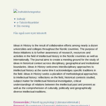
Indholdsfortegnelse
▼ Indhold
▼ e-Tidsskriftsartikler
▼ Din mening
Fås også som trykt tidsskrift
Ideas in History
is the result of collaborative efforts among nearly a dozen
universities and colleges throughout the Nordic countries. The purpose of
these initiatives is to further awareness of research, resources and
activities in the field of intellectual history in the Nordic countries as well as
internationally. The journal aims to create a meeting ground for the study of
ideas in historical context across disciplinary, geographical and institutional
boundaries.
Ideas in History
welcomes interdisciplinary approaches to
intellectual history at the same time it acknowledges specific traditions in
the field.
Ideas in History
seeks a pluralism of methodological approaches
to intellectual history: reflections on the fieId, historicaI contexts studied,
subject matter for intellectual-historical investigation, critical
understandings of relations between the intellectual past and present as
well as the comprehension of culturally, politicaIly and geographically
diverse intellectual traditions.
Emneområde |
Filosofi og psykologi
|
Litteraturvidenskab
|
Emneord |
Byzantinisme
|
Fotografi
|
Idehistorie
|
Litteraturhistorie
|