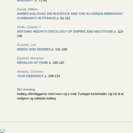
IMAGERY?
s. 71-90
Duvall, William
AHMED KALOUAZ ON INJUSTICE AND THE ALGERIAN IMMIGRANT
COMMUNITY IN FRANCE
s. 91-112
Wolfe, Charles T.
ANTONIO NEGRI'S ONTOLOGY OF EMPIRE AND MULTITUDE
s. 113-
140
Runefelt, Leif
NEEDS AND DESIRES
s. 141-168
Egeland, Marianne
HERALDS OF FAME
s. 169-197
Amadou, Christine
'OUR DEBORAH'
s. 199-214
Din mening
Indlæg offentliggøres med navn og e-mail. Forlaget forbeholder sig ret til at
redigere og udelade indlæg.