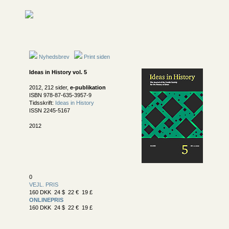
Nyhedsbrev
Print siden
Ideas in History vol. 5
2012, 212 sider,
e-publikation
ISBN 978-87-635-3957-9
Tidsskrift:
Ideas in History
ISSN 2245-5167
2012
0
VEJL. PRIS
160 DKK 24 $ 22 € 19 £
ONLINEPRIS
160 DKK 24 $ 22 € 19 £