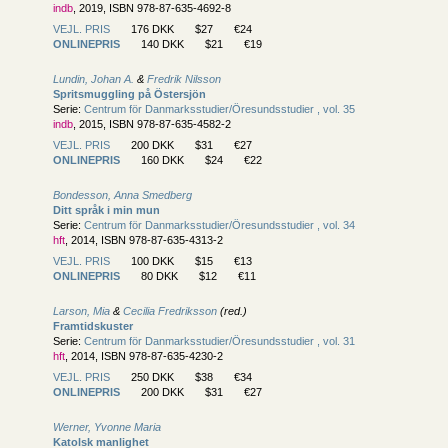
indb
, 2019, ISBN 978-87-635-4692-8
VEJL. PRIS
176 DKK
$27
€24
ONLINEPRIS
140 DKK
$21
€19
Lundin, Johan A.
&
Fredrik Nilsson
Spritsmuggling på Östersjön
Serie:
Centrum för Danmarksstudier/
Öresundsstudier , vol. 35
indb
, 2015, ISBN 978-87-635-4582-2
VEJL. PRIS
200 DKK
$31
€27
ONLINEPRIS
160 DKK
$24
€22
Bondesson, Anna Smedberg
Ditt språk i min mun
Serie:
Centrum för Danmarksstudier/
Öresundsstudier , vol. 34
hft
, 2014, ISBN 978-87-635-4313-2
VEJL. PRIS
100 DKK
$15
€13
ONLINEPRIS
80 DKK
$12
€11
Larson, Mia
&
Cecilia Fredriksson
(red.)
Framtidskuster
Serie:
Centrum för Danmarksstudier/
Öresundsstudier , vol. 31
hft
, 2014, ISBN 978-87-635-4230-2
VEJL. PRIS
250 DKK
$38
€34
ONLINEPRIS
200 DKK
$31
€27
Werner, Yvonne Maria
Katolsk manlighet