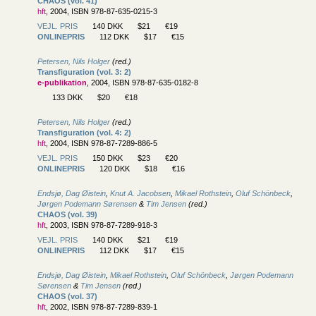
CHAOS (vol. 41)
hft
, 2004, ISBN 978-87-635-0215-3
VEJL. PRIS
140 DKK
$21
€19
ONLINEPRIS
112 DKK
$17
€15
Petersen, Nils Holger
(red.)
Transfiguration (vol. 3: 2)
e-publikation
, 2004, ISBN 978-87-635-0182-8
133 DKK
$20
€18
Petersen, Nils Holger
(red.)
Transfiguration (vol. 4: 2)
hft
, 2004, ISBN 978-87-7289-886-5
VEJL. PRIS
150 DKK
$23
€20
ONLINEPRIS
120 DKK
$18
€16
Endsjø, Dag Øistein
,
Knut A. Jacobsen
,
Mikael Rothstein
,
Oluf Schönbeck
,
Jørgen Podemann Sørensen
&
Tim Jensen
(red.)
CHAOS (vol. 39)
hft
, 2003, ISBN 978-87-7289-918-3
VEJL. PRIS
140 DKK
$21
€19
ONLINEPRIS
112 DKK
$17
€15
Endsjø, Dag Øistein
,
Mikael Rothstein
,
Oluf Schönbeck
,
Jørgen Podemann
Sørensen
&
Tim Jensen
(red.)
CHAOS (vol. 37)
hft
, 2002, ISBN 978-87-7289-839-1