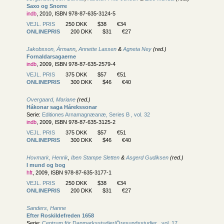
Saxo og Snorre
indb
, 2010, ISBN 978-87-635-3124-5
VEJL. PRIS
250 DKK
$38
€34
ONLINEPRIS
200 DKK
$31
€27
Jakobsson, Ármann
,
Annette Lassen
&
Agneta Ney
(red.)
Fornaldarsagaerne
indb
, 2009, ISBN 978-87-635-2579-4
VEJL. PRIS
375 DKK
$57
€51
ONLINEPRIS
300 DKK
$46
€40
Overgaard, Mariane
(red.)
Hákonar saga Hárekssonar
Serie:
Editiones Arnamagnæanæ, Series B , vol. 32
indb
, 2009, ISBN 978-87-635-3125-2
VEJL. PRIS
375 DKK
$57
€51
ONLINEPRIS
300 DKK
$46
€40
Hovmark, Henrik
,
Iben Stampe Sletten
&
Asgerd Gudiksen
(red.)
I mund og bog
hft
, 2009, ISBN 978-87-635-3177-1
VEJL. PRIS
250 DKK
$38
€34
ONLINEPRIS
200 DKK
$31
€27
Sanders, Hanne
Efter Roskildefreden 1658
Serie:
Centrum för Danmarksstudier/
Öresundsstudier , vol. 17