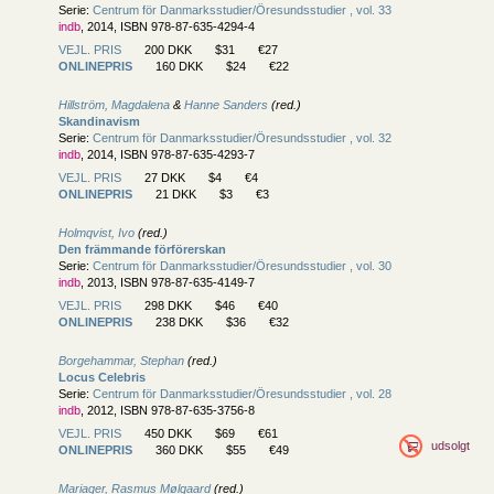
Serie:
Centrum för Danmarksstudier/
Öresundsstudier , vol. 33
indb
, 2014, ISBN 978-87-635-4294-4
VEJL. PRIS
200 DKK
$31
€27
ONLINEPRIS
160 DKK
$24
€22
Hillström, Magdalena
&
Hanne Sanders
(red.)
Skandinavism
Serie:
Centrum för Danmarksstudier/
Öresundsstudier , vol. 32
indb
, 2014, ISBN 978-87-635-4293-7
VEJL. PRIS
27 DKK
$4
€4
ONLINEPRIS
21 DKK
$3
€3
Holmqvist, Ivo
(red.)
Den främmande förförerskan
Serie:
Centrum för Danmarksstudier/
Öresundsstudier , vol. 30
indb
, 2013, ISBN 978-87-635-4149-7
VEJL. PRIS
298 DKK
$46
€40
ONLINEPRIS
238 DKK
$36
€32
Borgehammar, Stephan
(red.)
Locus Celebris
Serie:
Centrum för Danmarksstudier/
Öresundsstudier , vol. 28
indb
, 2012, ISBN 978-87-635-3756-8
VEJL. PRIS
450 DKK
$69
€61
udsolgt
ONLINEPRIS
360 DKK
$55
€49
Mariager, Rasmus Mølgaard
(red.)