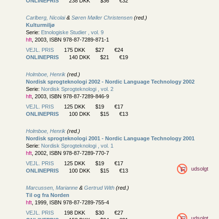
ONLINEPRIS
238 DKK
$36
€32
Carlberg, Nicolai
&
Søren Møller Christensen
(red.)
Kulturmiljø
Serie:
Etnologiske Studier , vol. 9
hft
, 2003, ISBN 978-87-7289-871-1
VEJL. PRIS
175 DKK
$27
€24
ONLINEPRIS
140 DKK
$21
€19
Holmboe, Henrik
(red.)
Nordisk sprogteknologi 2002 - Nordic Language Technology 2002
Serie:
Nordisk Sprogteknologi , vol. 2
hft
, 2003, ISBN 978-87-7289-846-9
VEJL. PRIS
125 DKK
$19
€17
ONLINEPRIS
100 DKK
$15
€13
Holmboe, Henrik
(red.)
Nordisk sprogteknologi 2001 - Nordic Language Technology 2001
Serie:
Nordisk Sprogteknologi , vol. 1
hft
, 2002, ISBN 978-87-7289-770-7
VEJL. PRIS
125 DKK
$19
€17
udsolgt
ONLINEPRIS
100 DKK
$15
€13
Marcussen, Marianne
&
Gertrud With
(red.)
Til og fra Norden
hft
, 1999, ISBN 978-87-7289-755-4
VEJL. PRIS
198 DKK
$30
€27
udsolgt