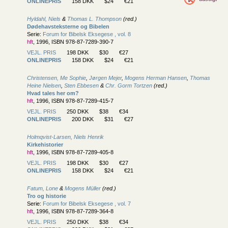
ONLINEPRIS
158 DKK
$24
€21
Hyldahl, Niels
&
Thomas L. Thompson
(red.)
Dødehavsteksterne og Bibelen
Serie:
Forum for Bibelsk Eksegese , vol. 8
hft
, 1996, ISBN 978-87-7289-390-7
VEJL. PRIS
198 DKK
$30
€27
ONLINEPRIS
158 DKK
$24
€21
Christensen, Me Sophie
,
Jørgen Mejer
,
Mogens Herman Hansen
,
Thomas
Heine Nielsen
,
Sten Ebbesen
&
Chr. Gorm Tortzen
(red.)
Hvad tales her om?
hft
, 1996, ISBN 978-87-7289-415-7
VEJL. PRIS
250 DKK
$38
€34
ONLINEPRIS
200 DKK
$31
€27
Holmqvist-Larsen, Niels Henrik
Kirkehistorier
hft
, 1996, ISBN 978-87-7289-405-8
VEJL. PRIS
198 DKK
$30
€27
ONLINEPRIS
158 DKK
$24
€21
Fatum, Lone
&
Mogens Müller
(red.)
Tro og historie
Serie:
Forum for Bibelsk Eksegese , vol. 7
hft
, 1996, ISBN 978-87-7289-364-8
VEJL. PRIS
250 DKK
$38
€34