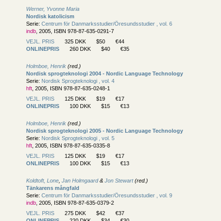
Werner, Yvonne Maria
Nordisk katolicism
Serie:
Centrum för Danmarksstudier/
Öresundsstudier , vol. 6
indb
, 2005, ISBN 978-87-635-0291-7
VEJL. PRIS
325 DKK
$50
€44
ONLINEPRIS
260 DKK
$40
€35
Holmboe, Henrik
(red.)
Nordisk sprogteknologi 2004 - Nordic Language Technology
Serie:
Nordisk Sprogteknologi , vol. 4
hft
, 2005, ISBN 978-87-635-0248-1
VEJL. PRIS
125 DKK
$19
€17
ONLINEPRIS
100 DKK
$15
€13
Holmboe, Henrik
(red.)
Nordisk sprogteknologi 2005 - Nordic Language Technology
Serie:
Nordisk Sprogteknologi , vol. 5
hft
, 2005, ISBN 978-87-635-0335-8
VEJL. PRIS
125 DKK
$19
€17
ONLINEPRIS
100 DKK
$15
€13
Koldtoft, Lone
,
Jan Holmgaard
&
Jon Stewart
(red.)
Tänkarens mångfald
Serie:
Centrum för Danmarksstudier/
Öresundsstudier , vol. 9
indb
, 2005, ISBN 978-87-635-0379-2
VEJL. PRIS
275 DKK
$42
€37
ONLINEPRIS
220 DKK
$34
€30