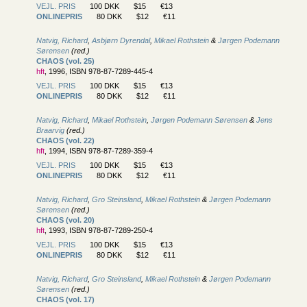
VEJL. PRIS
100 DKK
$15
€13
ONLINEPRIS
80 DKK
$12
€11
Natvig, Richard
,
Asbjørn Dyrendal
,
Mikael Rothstein
&
Jørgen Podemann
Sørensen
(red.)
CHAOS (vol. 25)
hft
, 1996, ISBN 978-87-7289-445-4
VEJL. PRIS
100 DKK
$15
€13
ONLINEPRIS
80 DKK
$12
€11
Natvig, Richard
,
Mikael Rothstein
,
Jørgen Podemann Sørensen
&
Jens
Braarvig
(red.)
CHAOS (vol. 22)
hft
, 1994, ISBN 978-87-7289-359-4
VEJL. PRIS
100 DKK
$15
€13
ONLINEPRIS
80 DKK
$12
€11
Natvig, Richard
,
Gro Steinsland
,
Mikael Rothstein
&
Jørgen Podemann
Sørensen
(red.)
CHAOS (vol. 20)
hft
, 1993, ISBN 978-87-7289-250-4
VEJL. PRIS
100 DKK
$15
€13
ONLINEPRIS
80 DKK
$12
€11
Natvig, Richard
,
Gro Steinsland
,
Mikael Rothstein
&
Jørgen Podemann
Sørensen
(red.)
CHAOS (vol. 17)