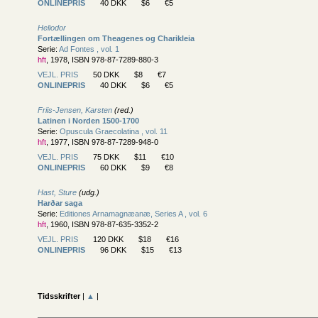
ONLINEPRIS
40 DKK
$6
€5
Heliodor
Fortællingen om Theagenes og Charikleia
Serie:
Ad Fontes , vol. 1
hft
, 1978, ISBN 978-87-7289-880-3
VEJL. PRIS
50 DKK
$8
€7
ONLINEPRIS
40 DKK
$6
€5
Friis-Jensen, Karsten
(red.)
Latinen i Norden 1500-1700
Serie:
Opuscula Graecolatina , vol. 11
hft
, 1977, ISBN 978-87-7289-948-0
VEJL. PRIS
75 DKK
$11
€10
ONLINEPRIS
60 DKK
$9
€8
Hast, Sture
(udg.)
Harðar saga
Serie:
Editiones Arnamagnæanæ, Series A , vol. 6
hft
, 1960, ISBN 978-87-635-3352-2
VEJL. PRIS
120 DKK
$18
€16
ONLINEPRIS
96 DKK
$15
€13
Tidsskrifter
|
▲
|