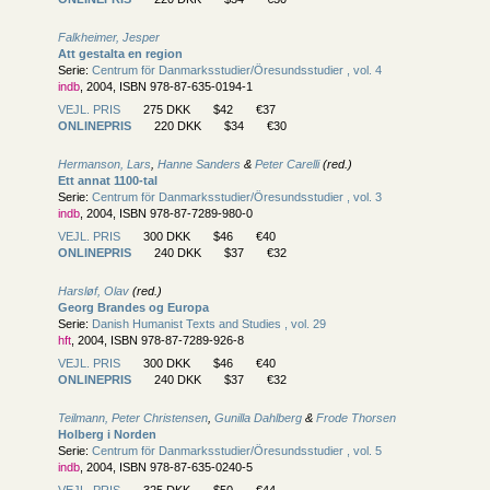
Falkheimer, Jesper
Att gestalta en region
Serie:
Centrum för Danmarksstudier/
Öresundsstudier , vol. 4
indb
, 2004, ISBN 978-87-635-0194-1
VEJL. PRIS
275 DKK
$42
€37
ONLINEPRIS
220 DKK
$34
€30
Hermanson, Lars
,
Hanne Sanders
&
Peter Carelli
(red.)
Ett annat 1100-tal
Serie:
Centrum för Danmarksstudier/
Öresundsstudier , vol. 3
indb
, 2004, ISBN 978-87-7289-980-0
VEJL. PRIS
300 DKK
$46
€40
ONLINEPRIS
240 DKK
$37
€32
Harsløf, Olav
(red.)
Georg Brandes og Europa
Serie:
Danish Humanist Texts and Studies , vol. 29
hft
, 2004, ISBN 978-87-7289-926-8
VEJL. PRIS
300 DKK
$46
€40
ONLINEPRIS
240 DKK
$37
€32
Teilmann, Peter Christensen
,
Gunilla Dahlberg
&
Frode Thorsen
Holberg i Norden
Serie:
Centrum för Danmarksstudier/
Öresundsstudier , vol. 5
indb
, 2004, ISBN 978-87-635-0240-5
VEJL. PRIS
325 DKK
$50
€44