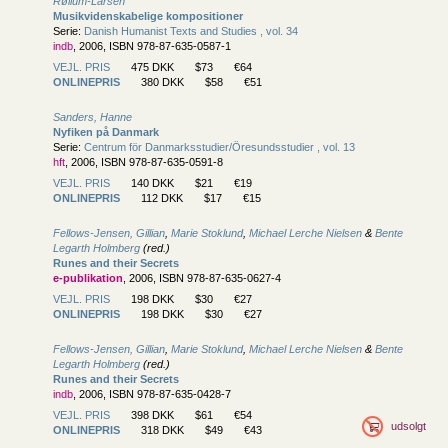
Røllum-Larsen
Musikvidenskabelige kompositioner
Serie:
Danish Humanist Texts and Studies , vol. 34
indb
, 2006, ISBN 978-87-635-0587-1
VEJL. PRIS
475 DKK
$73
€64
ONLINEPRIS
380 DKK
$58
€51
Sanders, Hanne
Nyfiken på Danmark
Serie:
Centrum för Danmarksstudier/
Öresundsstudier , vol. 13
hft
, 2006, ISBN 978-87-635-0591-8
VEJL. PRIS
140 DKK
$21
€19
ONLINEPRIS
112 DKK
$17
€15
Fellows-Jensen, Gillian
,
Marie Stoklund
,
Michael Lerche Nielsen
&
Bente
Legarth Holmberg
(red.)
Runes and their Secrets
e-publikation
, 2006, ISBN 978-87-635-0627-4
VEJL. PRIS
198 DKK
$30
€27
ONLINEPRIS
198 DKK
$30
€27
Fellows-Jensen, Gillian
,
Marie Stoklund
,
Michael Lerche Nielsen
&
Bente
Legarth Holmberg
(red.)
Runes and their Secrets
indb
, 2006, ISBN 978-87-635-0428-7
VEJL. PRIS
398 DKK
$61
€54
udsolgt
ONLINEPRIS
318 DKK
$49
€43