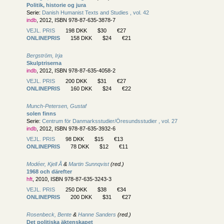
Politik, historie og jura
Serie:
Danish Humanist Texts and Studies , vol. 42
indb
, 2012, ISBN 978-87-635-3878-7
VEJL. PRIS
198 DKK
$30
€27
ONLINEPRIS
158 DKK
$24
€21
Bergström, Irja
Skulptriserna
indb
, 2012, ISBN 978-87-635-4058-2
VEJL. PRIS
200 DKK
$31
€27
ONLINEPRIS
160 DKK
$24
€22
Munch-Petersen, Gustaf
solen finns
Serie:
Centrum för Danmarksstudier/
Öresundsstudier , vol. 27
indb
, 2012, ISBN 978-87-635-3932-6
VEJL. PRIS
98 DKK
$15
€13
ONLINEPRIS
78 DKK
$12
€11
Modéer, Kjell Å
&
Martin Sunnqvist
(red.)
1968 och därefter
hft
, 2010, ISBN 978-87-635-3243-3
VEJL. PRIS
250 DKK
$38
€34
ONLINEPRIS
200 DKK
$31
€27
Rosenbeck, Bente
&
Hanne Sanders
(red.)
Det politiska äktenskapet