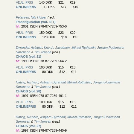
VEJL. PRIS
140 DKK
$21
€19
ONLINEPRIS
112 DKK
$17
€15
Petersen, Nils Holger
(red.)
Transfiguration (vol. 3: 1)
hft
, 2001, ISBN 978-87-7289-753-0
VEJL. PRIS
150 DKK
$23
€20
ONLINEPRIS
120 DKK
$18
€16
Dyrendal, Asbjørn
,
Knut A. Jacobsen
,
Mikael Rothstein
,
Jørgen Podemann
Sørensen
&
Tim Jensen
(red.)
CHAOS (vol. 31)
hft
, 1999, ISBN 978-87-7289-564-2
VEJL. PRIS
100 DKK
$15
€13
ONLINEPRIS
80 DKK
$12
€11
Natvig, Richard
,
Asbjørn Dyrendal
,
Mikael Rothstein
,
Jørgen Podemann
Sørensen
&
Tim Jensen
(red.)
CHAOS (vol. 28)
hft
, 1997, ISBN 978-87-7289-491-1
VEJL. PRIS
100 DKK
$15
€13
ONLINEPRIS
80 DKK
$12
€11
Natvig, Richard
,
Asbjørn Dyrendal
,
Mikael Rothstein
,
Jørgen Podemann
Sørensen
&
Tim Jensen
(red.)
CHAOS (vol. 27)
hft
, 1997, ISBN 978-87-7289-440-9