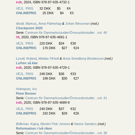
indb
, 2024, ISBN 978-87-635-4732-1
VEJL. PRIS
32 DKK
$5
€4
ONLINEPRIS
25 DKK
$4
€3
Idvall, Markus
,
Anna Palmehag
&
Johan Wessman
(red.)
Checkpoint 2020
Serie:
Centrum för Danmarksstudier/
Öresundsstudier , vol. 40
hft
, 2020, ISBN 978-87-635-4691-1
VEJL. PRIS
220 DKK
$34
€30
ONLINEPRIS
176 DKK
$27
€24
Lysell, Roland
,
Mattias Pirholt
&
Anna Smedberg Bondesson
(red.)
Luften så klar
indb
, 2020, ISBN 978-87-635-4729-1
VEJL. PRIS
248 DKK
$38
€33
ONLINEPRIS
198 DKK
$30
€27
Holmqvist, Ivo
Peter Boisen
Serie:
Centrum för Danmarksstudier/
Öresundsstudier , vol. 41
indb
, 2020, ISBN 978-87-635-4689-8
VEJL. PRIS
240 DKK
$37
€32
ONLINEPRIS
192 DKK
$29
€26
Brilkman, Kajsa
,
Morten Fink-Jensen
&
Hanne Sanders
(red.)
Reformation i två riken
Serie:
Centrum för Danmarksstudier/
Öresundsstudier , vol. 38