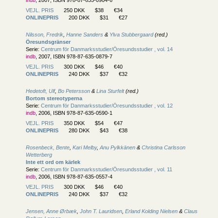
indb
, 2007, ISBN 978-87-635-0904-6
VEJL. PRIS
250 DKK
$38
€34
ONLINEPRIS
200 DKK
$31
€27
Nilsson, Fredrik
,
Hanne Sanders
&
Ylva Stubbergaard
(red.)
Öresundsgränser
Serie:
Centrum för Danmarksstudier/
Öresundsstudier , vol. 14
indb
, 2007, ISBN 978-87-635-0879-7
VEJL. PRIS
300 DKK
$46
€40
ONLINEPRIS
240 DKK
$37
€32
Hedetoft, Ulf
,
Bo Petersson
&
Lina Sturfelt
(red.)
Bortom stereotyperna
Serie:
Centrum för Danmarksstudier/
Öresundsstudier , vol. 12
indb
, 2006, ISBN 978-87-635-0590-1
VEJL. PRIS
350 DKK
$54
€47
ONLINEPRIS
280 DKK
$43
€38
Rosenbeck, Bente
,
Kari Melby
,
Anu Pylkkänen
&
Christina Carlsson
Wetterberg
Inte ett ord om kärlek
Serie:
Centrum för Danmarksstudier/
Öresundsstudier , vol. 11
indb
, 2006, ISBN 978-87-635-0557-4
VEJL. PRIS
300 DKK
$46
€40
ONLINEPRIS
240 DKK
$37
€32
Jensen, Anne Ørbæk
,
John T. Lauridsen
,
Erland Kolding Nielsen
&
Claus