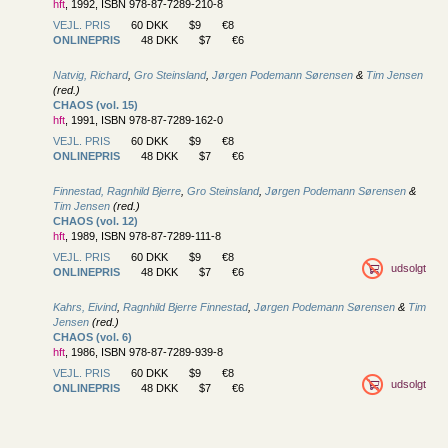
hft
, 1992, ISBN 978-87-7289-210-8
VEJL. PRIS
60 DKK
$9
€8
ONLINEPRIS
48 DKK
$7
€6
Natvig, Richard
,
Gro Steinsland
,
Jørgen Podemann Sørensen
&
Tim Jensen
(red.)
CHAOS (vol. 15)
hft
, 1991, ISBN 978-87-7289-162-0
VEJL. PRIS
60 DKK
$9
€8
ONLINEPRIS
48 DKK
$7
€6
Finnestad, Ragnhild Bjerre
,
Gro Steinsland
,
Jørgen Podemann Sørensen
&
Tim Jensen
(red.)
CHAOS (vol. 12)
hft
, 1989, ISBN 978-87-7289-111-8
VEJL. PRIS
60 DKK
$9
€8
udsolgt
ONLINEPRIS
48 DKK
$7
€6
Kahrs, Eivind
,
Ragnhild Bjerre Finnestad
,
Jørgen Podemann Sørensen
&
Tim
Jensen
(red.)
CHAOS (vol. 6)
hft
, 1986, ISBN 978-87-7289-939-8
VEJL. PRIS
60 DKK
$9
€8
udsolgt
ONLINEPRIS
48 DKK
$7
€6