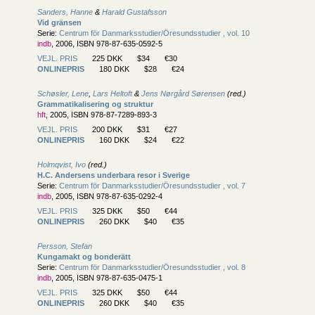
Sanders, Hanne
&
Harald Gustafsson
Vid gränsen
Serie:
Centrum för Danmarksstudier/
Öresundsstudier , vol. 10
indb
, 2006, ISBN 978-87-635-0592-5
VEJL. PRIS
225 DKK
$34
€30
ONLINEPRIS
180 DKK
$28
€24
Schøsler, Lene
,
Lars Heltoft
&
Jens Nørgård Sørensen
(red.)
Grammatikalisering og struktur
hft
, 2005, ISBN 978-87-7289-893-3
VEJL. PRIS
200 DKK
$31
€27
ONLINEPRIS
160 DKK
$24
€22
Holmqvist, Ivo
(red.)
H.C. Andersens underbara resor i Sverige
Serie:
Centrum för Danmarksstudier/
Öresundsstudier , vol. 7
indb
, 2005, ISBN 978-87-635-0292-4
VEJL. PRIS
325 DKK
$50
€44
ONLINEPRIS
260 DKK
$40
€35
Persson, Stefan
Kungamakt og bonderätt
Serie:
Centrum för Danmarksstudier/
Öresundsstudier , vol. 8
indb
, 2005, ISBN 978-87-635-0475-1
VEJL. PRIS
325 DKK
$50
€44
ONLINEPRIS
260 DKK
$40
€35