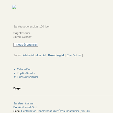
Samlet søgeresultat: 100 titler
Søgekriterier
Sprog:
Svensk
Præcisér søgning
Sortér |
Alfabetisk efter titel
|
Kronologisk
|
Efter Vol. nr.
|
▼ Tidsskrifter
▼ Kapitler/Artikler
▼ Tidsskriftsartikler
Bøger
Sanders, Hanne
En värld med Gud
Serie:
Centrum för Danmarksstudier/
Öresundsstudier , vol. 43