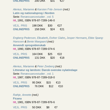
ONLINEPRIS
200 DKK
$31
€27
Alenius, Marianne
&
Karsten Friis-Jensen
(red.)
Latin og nationalsprog i Norden
Serie:
Renæssancestudier , vol. 5
hft
, 1991, ISBN 978-87-7289-146-0
VEJL. PRIS
198 DKK
$30
€27
ONLINEPRIS
158 DKK
$24
€21
Engberg-Pedersen, Elisabeth
,
Esther Glahn
,
Jesper Hermann
,
Ebbe Spang-
Hanssen
&
Bente Maegaard
(red.)
Anvendt sprogvidenskab
hft
, 1990, ISBN 978-87-7289-074-6
VEJL. PRIS
164 DKK
$25
€22
ONLINEPRIS
131 DKK
$20
€18
Alenius, Marianne
&
Peter Zeeberg
(red.)
Litteratur og lærdom: Dansk-svenske nylatindage
Serie:
Renæssancestudier , vol. 1
hft
, 1987, ISBN 978-87-7289-018-0
VEJL. PRIS
95 DKK
$15
€13
ONLINEPRIS
76 DKK
$12
€10
Rathje, Annette
(red.)
Ficana
hft
, 1981, ISBN 978-87-7289-876-6
VEJL. PRIS
50 DKK
$8
€7