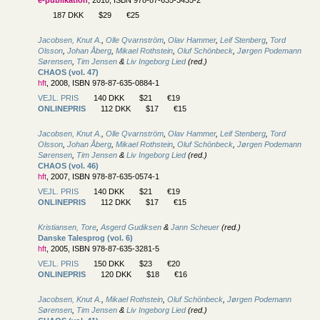
e-publikation
, 2010, ISBN 978-87-635-3435-2
187 DKK
$29
€25
Jacobsen, Knut A.
,
Olle Qvarnström
,
Olav Hammer
,
Leif Stenberg
,
Tord
Olsson
,
Johan Åberg
,
Mikael Rothstein
,
Oluf Schönbeck
,
Jørgen Podemann
Sørensen
,
Tim Jensen
&
Liv Ingeborg Lied
(red.)
CHAOS (vol. 47)
hft
, 2008, ISBN 978-87-635-0884-1
VEJL. PRIS
140 DKK
$21
€19
ONLINEPRIS
112 DKK
$17
€15
Jacobsen, Knut A.
,
Olle Qvarnström
,
Olav Hammer
,
Leif Stenberg
,
Tord
Olsson
,
Johan Åberg
,
Mikael Rothstein
,
Oluf Schönbeck
,
Jørgen Podemann
Sørensen
,
Tim Jensen
&
Liv Ingeborg Lied
(red.)
CHAOS (vol. 46)
hft
, 2007, ISBN 978-87-635-0574-1
VEJL. PRIS
140 DKK
$21
€19
ONLINEPRIS
112 DKK
$17
€15
Kristiansen, Tore
,
Asgerd Gudiksen
&
Jann Scheuer
(red.)
Danske Talesprog (vol. 6)
hft
, 2005, ISBN 978-87-635-3281-5
VEJL. PRIS
150 DKK
$23
€20
ONLINEPRIS
120 DKK
$18
€16
Jacobsen, Knut A.
,
Mikael Rothstein
,
Oluf Schönbeck
,
Jørgen Podemann
Sørensen
,
Tim Jensen
&
Liv Ingeborg Lied
(red.)