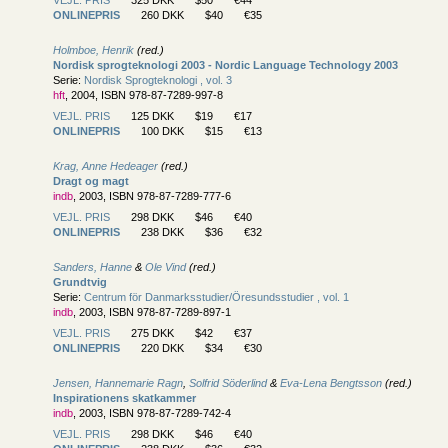
ONLINEPRIS
260 DKK
$40
€35
Holmboe, Henrik
(red.)
Nordisk sprogteknologi 2003 - Nordic Language Technology 2003
Serie:
Nordisk Sprogteknologi , vol. 3
hft
, 2004, ISBN 978-87-7289-997-8
VEJL. PRIS
125 DKK
$19
€17
ONLINEPRIS
100 DKK
$15
€13
Krag, Anne Hedeager
(red.)
Dragt og magt
indb
, 2003, ISBN 978-87-7289-777-6
VEJL. PRIS
298 DKK
$46
€40
ONLINEPRIS
238 DKK
$36
€32
Sanders, Hanne
&
Ole Vind
(red.)
Grundtvig
Serie:
Centrum för Danmarksstudier/
Öresundsstudier , vol. 1
indb
, 2003, ISBN 978-87-7289-897-1
VEJL. PRIS
275 DKK
$42
€37
ONLINEPRIS
220 DKK
$34
€30
Jensen, Hannemarie Ragn
,
Solfrid Söderlind
&
Eva-Lena Bengtsson
(red.)
Inspirationens skatkammer
indb
, 2003, ISBN 978-87-7289-742-4
VEJL. PRIS
298 DKK
$46
€40