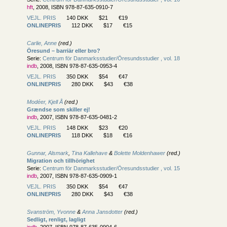
hft
, 2008, ISBN 978-87-635-0910-7
VEJL. PRIS
140 DKK
$21
€19
ONLINEPRIS
112 DKK
$17
€15
Carlie, Anne
(red.)
Öresund – barriär eller bro?
Serie:
Centrum för Danmarksstudier/
Öresundsstudier , vol. 18
indb
, 2008, ISBN 978-87-635-0953-4
VEJL. PRIS
350 DKK
$54
€47
ONLINEPRIS
280 DKK
$43
€38
Modéer, Kjell Å
(red.)
Grændse som skiller ej!
indb
, 2007, ISBN 978-87-635-0481-2
VEJL. PRIS
148 DKK
$23
€20
ONLINEPRIS
118 DKK
$18
€16
Gunnar, Alsmark
,
Tina Kallehave
&
Bolette Moldenhawer
(red.)
Migration och tillhörighet
Serie:
Centrum för Danmarksstudier/
Öresundsstudier , vol. 15
indb
, 2007, ISBN 978-87-635-0909-1
VEJL. PRIS
350 DKK
$54
€47
ONLINEPRIS
280 DKK
$43
€38
Svanström, Yvonne
&
Anna Jansdotter
(red.)
Sedligt, renligt, lagligt