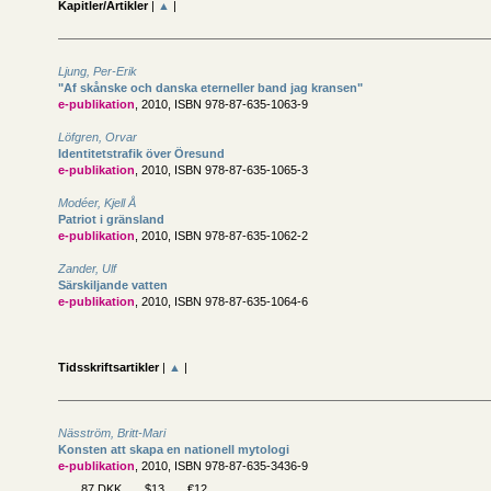
Kapitler/Artikler
|
▲
|
Ljung, Per-Erik
"Af skånske och danska eterneller band jag kransen"
e-publikation
, 2010, ISBN 978-87-635-1063-9
Löfgren, Orvar
Identitetstrafik över Öresund
e-publikation
, 2010, ISBN 978-87-635-1065-3
Modéer, Kjell Å
Patriot i gränsland
e-publikation
, 2010, ISBN 978-87-635-1062-2
Zander, Ulf
Särskiljande vatten
e-publikation
, 2010, ISBN 978-87-635-1064-6
Tidsskriftsartikler
|
▲
|
Näsström, Britt-Mari
Konsten att skapa en nationell mytologi
e-publikation
, 2010, ISBN 978-87-635-3436-9
87 DKK
$13
€12