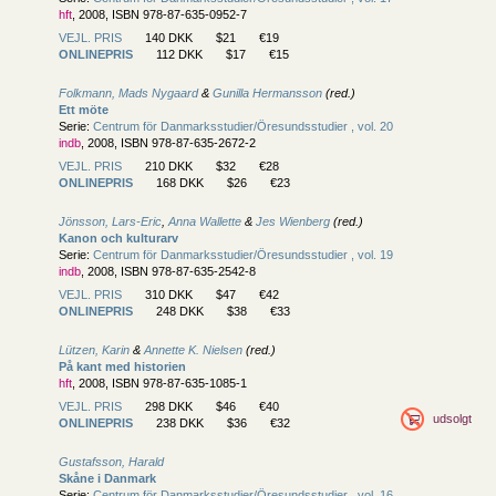
hft
, 2008, ISBN 978-87-635-0952-7
VEJL. PRIS
140 DKK
$21
€19
ONLINEPRIS
112 DKK
$17
€15
Folkmann, Mads Nygaard
&
Gunilla Hermansson
(red.)
Ett möte
Serie:
Centrum för Danmarksstudier/
Öresundsstudier , vol. 20
indb
, 2008, ISBN 978-87-635-2672-2
VEJL. PRIS
210 DKK
$32
€28
ONLINEPRIS
168 DKK
$26
€23
Jönsson, Lars-Eric
,
Anna Wallette
&
Jes Wienberg
(red.)
Kanon och kulturarv
Serie:
Centrum för Danmarksstudier/
Öresundsstudier , vol. 19
indb
, 2008, ISBN 978-87-635-2542-8
VEJL. PRIS
310 DKK
$47
€42
ONLINEPRIS
248 DKK
$38
€33
Lützen, Karin
&
Annette K. Nielsen
(red.)
På kant med historien
hft
, 2008, ISBN 978-87-635-1085-1
VEJL. PRIS
298 DKK
$46
€40
udsolgt
ONLINEPRIS
238 DKK
$36
€32
Gustafsson, Harald
Skåne i Danmark
Serie:
Centrum för Danmarksstudier/
Öresundsstudier , vol. 16