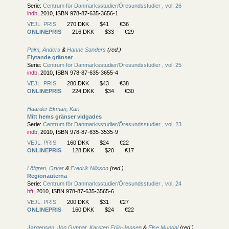
Serie:
Centrum för Danmarksstudier/
Öresundsstudier , vol. 26
indb
, 2010, ISBN 978-87-635-3656-1
VEJL. PRIS
270 DKK
$41
€36
ONLINEPRIS
216 DKK
$33
€29
Palm, Anders
&
Hanne Sanders
(red.)
Flytande gränser
Serie:
Centrum för Danmarksstudier/
Öresundsstudier , vol. 25
indb
, 2010, ISBN 978-87-635-3655-4
VEJL. PRIS
280 DKK
$43
€38
ONLINEPRIS
224 DKK
$34
€30
Haarder Ekman, Kari
Mitt hems gränser vidgades
Serie:
Centrum för Danmarksstudier/
Öresundsstudier , vol. 23
indb
, 2010, ISBN 978-87-635-3535-9
VEJL. PRIS
160 DKK
$24
€22
ONLINEPRIS
128 DKK
$20
€17
Löfgren, Orvar
&
Fredrik Nilsson
(red.)
Regionauterna
Serie:
Centrum för Danmarksstudier/
Öresundsstudier , vol. 24
hft
, 2010, ISBN 978-87-635-3565-6
VEJL. PRIS
200 DKK
$31
€27
ONLINEPRIS
160 DKK
$24
€22
Jørgensen, Jon Gunnar
,
Karsten Friis-Jensen
&
Else Mundal
(red.)