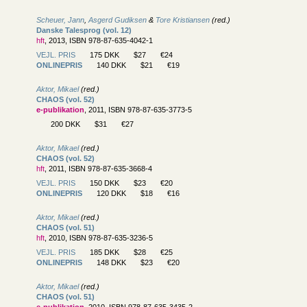
Scheuer, Jann
,
Asgerd Gudiksen
&
Tore Kristiansen
(red.)
Danske Talesprog (vol. 12)
hft
, 2013, ISBN 978-87-635-4042-1
VEJL. PRIS
175 DKK
$27
€24
ONLINEPRIS
140 DKK
$21
€19
Aktor, Mikael
(red.)
CHAOS (vol. 52)
e-publikation
, 2011, ISBN 978-87-635-3773-5
200 DKK
$31
€27
Aktor, Mikael
(red.)
CHAOS (vol. 52)
hft
, 2011, ISBN 978-87-635-3668-4
VEJL. PRIS
150 DKK
$23
€20
ONLINEPRIS
120 DKK
$18
€16
Aktor, Mikael
(red.)
CHAOS (vol. 51)
hft
, 2010, ISBN 978-87-635-3236-5
VEJL. PRIS
185 DKK
$28
€25
ONLINEPRIS
148 DKK
$23
€20
Aktor, Mikael
(red.)
CHAOS (vol. 51)