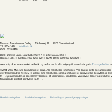
Museum Tusculanums Forlag
Rådhusvej 19
2920 Charlottenlund
Tlf. 3234 1414
info@mtp.dk
CVR: 8876 8418
Bank: Danske Bank, 1092 København K
BIC: DABADKKK
Reg.nr.: 1551
Kontonr.: 000 5252 520
IBAN: DK98 3000 000 5252520
www.mtp.dk er en e-mærket netbutik, og derfor har du altid adgang til e-mærkets gratis
Forbrugerhotline
, 
©2004–2020 Museum Tusculanums Forlag. Alle rettigheder forbeholdes. Ved brug af dette site anerkender og
eller tredjemand fra hvem MTF afleder sine rettigheder, samt at indholdet er ophavsretligt beskyttet og ik
MTF. Du anerkender og accepterer yderligere, at varemærker, kendetegn, varenavne, logoer og produkter v
forudgående skriftligt samtykke fra MTF.
Handelsbetingelser
Juridiske betingelser
Behandling af personlige oplysninger