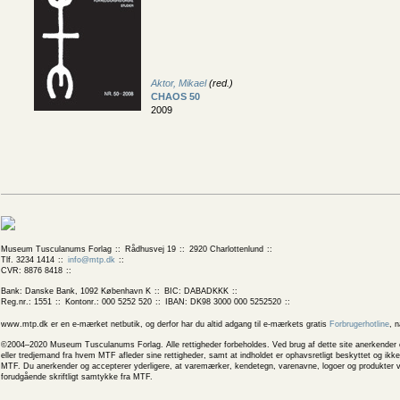
Aktor, Mikael
(red.)
CHAOS 50
2009
Museum Tusculanums Forlag
Rådhusvej 19
2920 Charlottenlund
Tlf. 3234 1414
info@mtp.dk
CVR: 8876 8418
Bank: Danske Bank, 1092 København K
BIC: DABADKKK
Reg.nr.: 1551
Kontonr.: 000 5252 520
IBAN: DK98 3000 000 5252520
www.mtp.dk er en e-mærket netbutik, og derfor har du altid adgang til e-mærkets gratis
Forbrugerhotline
, 
©2004–2020 Museum Tusculanums Forlag. Alle rettigheder forbeholdes. Ved brug af dette site anerkender og
eller tredjemand fra hvem MTF afleder sine rettigheder, samt at indholdet er ophavsretligt beskyttet og ik
MTF. Du anerkender og accepterer yderligere, at varemærker, kendetegn, varenavne, logoer og produkter v
forudgående skriftligt samtykke fra MTF.