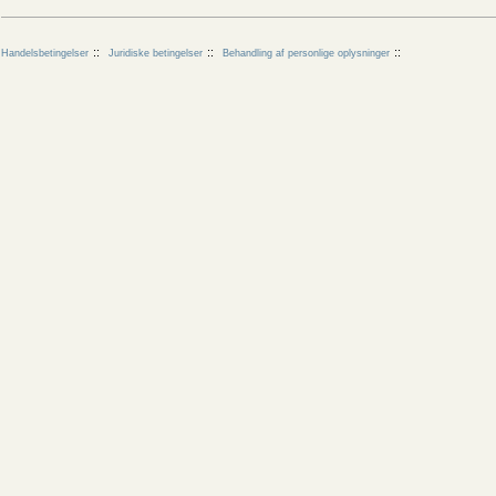
Handelsbetingelser
Juridiske betingelser
Behandling af personlige oplysninger