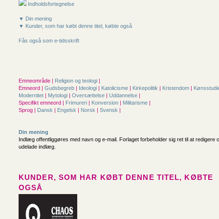
Indholdsfortegnelse
▼ Din mening
▼ Kunder, som har købt denne titel, købte også
Fås også som e-tidsskrift
Emneområde |
Religion og teologi
|
Emneord |
Gudsbegreb
|
Ideologi
|
Katolicisme
|
Kirkepolitik
|
Kristendom
|
Kønsstudi
Modernitet
|
Mytologi
|
Oversættelse
|
Uddannelse
|
Specifikt emneord |
Frimureri
|
Konversion
|
Militarisme
|
Sprog |
Dansk
|
Engelsk
|
Norsk
|
Svensk
|
Din mening
Indlæg offentliggøres med navn og e-mail. Forlaget forbeholder sig ret til at redigere 
udelade indlæg.
KUNDER, SOM HAR KØBT DENNE TITEL, KØBTE
OGSÅ