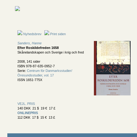
Nyhedsbrev
Print siden
Sanders, Hanne
Efter Roskildefreden 1658
Skånelandskapen och Sverige i krig och fred
2008, 141 sider
ISBN 978-87-635-0952-7
Serie:
Centrum för Danmarksstudier/
Öresundsstudier, vol. 17
ISSN 1651-775X
VEJL. PRIS
140 DKK 21 $ 19 € 17 £
ONLINEPRIS
112 DKK 17 $ 15 € 13 £