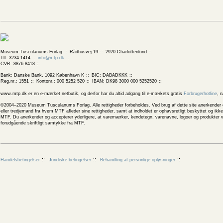
Museum Tusculanums Forlag
Rådhusvej 19
2920 Charlottenlund
Tlf. 3234 1414
info@mtp.dk
CVR: 8876 8418
Bank: Danske Bank, 1092 København K
BIC: DABADKKK
Reg.nr.: 1551
Kontonr.: 000 5252 520
IBAN: DK98 3000 000 5252520
www.mtp.dk er en e-mærket netbutik, og derfor har du altid adgang til e-mærkets gratis
Forbrugerhotline
, 
©2004–2020 Museum Tusculanums Forlag. Alle rettigheder forbeholdes. Ved brug af dette site anerkender og
eller tredjemand fra hvem MTF afleder sine rettigheder, samt at indholdet er ophavsretligt beskyttet og ik
MTF. Du anerkender og accepterer yderligere, at varemærker, kendetegn, varenavne, logoer og produkter v
forudgående skriftligt samtykke fra MTF.
Handelsbetingelser
Juridiske betingelser
Behandling af personlige oplysninger