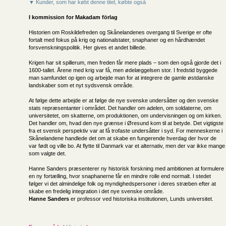
▼ Kunder, som har købt denne titel, købte også
I kommission for
Makadam förlag
Historien om Roskildefreden og Skånelandenes overgang til Sverige er ofte
fortalt med fokus på krig og nationalstater, snaphaner og en hårdhændet
forsvenskningspolitik. Her gives et andet billede.
Krigen har sit spillerum, men freden får mere plads – som den også gjorde det i
1600-tallet. Årene med krig var få, men ødelæggelsen stor. I fredstid byggede
man samfundet op igen og arbejde man for at integrere de gamle østdanske
landskaber som et nyt sydsvensk område.
At følge dette arbejde er at følge de nye svenske undersåtter og den svenske
stats repræsentanter i området. Det handler om adelen, om soldaterne, om
universitetet, om skatterne, om produktionen, om undervisningen og om kirken.
Det handler om, hvad den nye grænse i Øresund kom til at betyde. Det vigtigste
fra et svensk perspektiv var at få trofaste undersåtter i syd. For menneskerne i
Skånelandene handlede det om at skabe en fungerende hverdag der hvor de
var født og ville bo. At flytte til Danmark var et alternativ, men der var ikke mange
som valgte det.
Hanne Sanders præsenterer ny historisk forskning med ambitionen at formulere
en ny fortælling, hvor snaphanerne får en mindre rolle end normalt. I stedet
følger vi det almindelige folk og myndighedspersoner i deres stræben efter at
skabe en fredelig integration i det nye svenske område.
Hanne Sanders
er professor ved historiska institutionen, Lunds universitet.