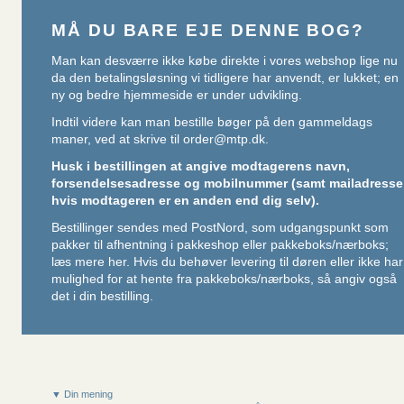
MÅ DU BARE EJE DENNE BOG?
Man kan desværre ikke købe direkte i vores webshop lige nu
da den betalingsløsning vi tidligere har anvendt, er lukket; en
ny og bedre hjemmeside er under udvikling.
Indtil videre kan man bestille bøger på den gammeldags
maner, ved at skrive til
order@mtp.dk
.
Husk i bestillingen at angive modtagerens navn,
forsendelsesadresse og mobilnummer (samt mailadresse
hvis modtageren er en anden end dig selv).
Bestillinger sendes med PostNord, som udgangspunkt som
pakker til afhentning i pakkeshop eller pakkeboks/nærboks;
læs mere her
. Hvis du behøver levering til døren eller ikke har
mulighed for at hente fra pakkeboks/nærboks, så angiv også
det i din bestilling.
▼ Din mening