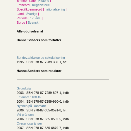
Emneområde |
Historie
|
Emneord |
Krigshistorie
|
Specifikt emneord |
nationalisering
|
Land |
Sverige
|
Periode |
17. årh.
|
Sprog |
Svensk
|
Alle udgivelser af
Hanne Sanders som forfatter
Bondevækkelse og sekularisering
1995, ISBN 978-87-7289-350-1, hft
Hanne Sanders som redaktør
Grundtvig
2003, ISBN 978-87-7289-897-1, indb
Ett annat 1100-tal
2004, ISBN 978-87-7289-980-0, indb
Nyfiken på Danmark
2006, ISBN 978-87-635-0591-8, hft
Vid gränsen
2006, ISBN 978-87-635-0592-5, indb
Öresundsgränser
2007, ISBN 978-87-635-0879-7, indb