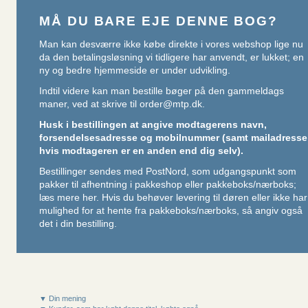
MÅ DU BARE EJE DENNE BOG?
Man kan desværre ikke købe direkte i vores webshop lige nu
da den betalingsløsning vi tidligere har anvendt, er lukket; en
ny og bedre hjemmeside er under udvikling.
Indtil videre kan man bestille bøger på den gammeldags
maner, ved at skrive til
order@mtp.dk
.
Husk i bestillingen at angive modtagerens navn,
forsendelsesadresse og mobilnummer (samt mailadresse
hvis modtageren er en anden end dig selv).
Bestillinger sendes med PostNord, som udgangspunkt som
pakker til afhentning i pakkeshop eller pakkeboks/nærboks;
læs mere her
. Hvis du behøver levering til døren eller ikke har
mulighed for at hente fra pakkeboks/nærboks, så angiv også
det i din bestilling.
▼ Din mening