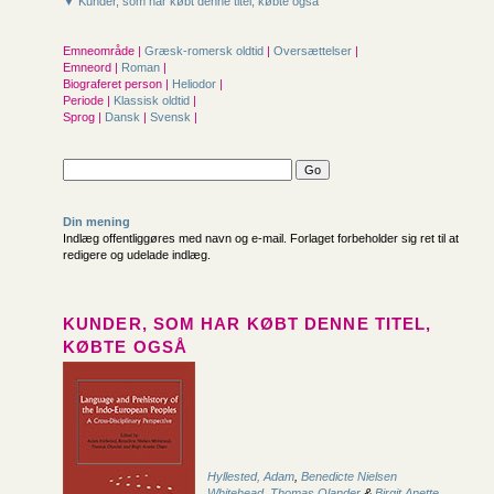
▼ Kunder, som har købt denne titel, købte også
Emneområde |
Græsk-romersk oldtid
|
Oversættelser
|
Emneord |
Roman
|
Biograferet person |
Heliodor
|
Periode |
Klassisk oldtid
|
Sprog |
Dansk
|
Svensk
|
Din mening
Indlæg offentliggøres med navn og e-mail. Forlaget forbeholder sig ret til at
redigere og udelade indlæg.
KUNDER, SOM HAR KØBT DENNE TITEL,
KØBTE OGSÅ
Hyllested, Adam
,
Benedicte Nielsen
Whitehead
,
Thomas Olander
&
Birgit Anette