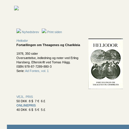
Nyhedsbrev
Print siden
Heliodor
Fortællingen om Theagenes og Charikleia
1978, 350 sider
Oversættelse, indledning og noter ved Erling
Harsberg. Efterskrift ved Tomas Hägg.
ISBN 978-87-7289-880-3
Serie:
Ad Fontes, vol. 1
VEJL. PRIS
50 DKK 8 $ 7 € 6 £
ONLINEPRIS
40 DKK 6 $ 5 € 5 £