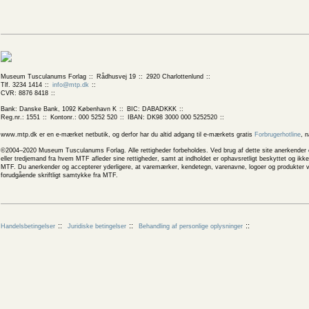
Museum Tusculanums Forlag
Rådhusvej 19
2920 Charlottenlund
Tlf. 3234 1414
info@mtp.dk
CVR: 8876 8418
Bank: Danske Bank, 1092 København K
BIC: DABADKKK
Reg.nr.: 1551
Kontonr.: 000 5252 520
IBAN: DK98 3000 000 5252520
www.mtp.dk er en e-mærket netbutik, og derfor har du altid adgang til e-mærkets gratis
Forbrugerhotline
, 
©2004–2020 Museum Tusculanums Forlag. Alle rettigheder forbeholdes. Ved brug af dette site anerkender og
eller tredjemand fra hvem MTF afleder sine rettigheder, samt at indholdet er ophavsretligt beskyttet og ik
MTF. Du anerkender og accepterer yderligere, at varemærker, kendetegn, varenavne, logoer og produkter v
forudgående skriftligt samtykke fra MTF.
Handelsbetingelser
Juridiske betingelser
Behandling af personlige oplysninger