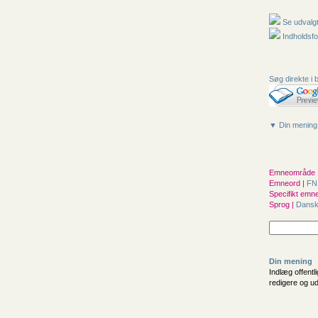
Se udvalgt
Indholdsfo
Søg direkte i 
▼ Din mening
Emneområde 
Emneord |
F
Specifikt emne
Sprog |
Dans
Din mening
Indlæg offentl
redigere og u