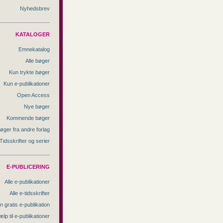
Nyhedsbrev
KATALOGER
Emnekatalog
Alle bøger
Kun trykte bøger
Kun e-publikationer
Open Access
Nye bøger
Kommende bøger
øger fra andre forlag
Tidsskrifter og serier
E-PUBLICERING
Alle e-publikationer
Alle e-tidsskrifter
n gratis e-publikation
ælp til e-publikationer