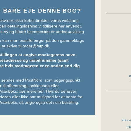
U BARE EJE DENNE BOG?
sværre ikke købe direkte i vores webshop
den betalingsløsning vi tidligere har anvendt,
 en ny og bedre hjemmeside er under udvikling.
ere kan man bestille bøger på den gammeldags
at skrive til
order@mtp.dk
.
stillingen at angive modtagerens navn,
sesadresse og mobilnummer (samt
se hvis modtageren er en anden end dig
B
er sendes med PostNord, som udgangspunkt
 til afhentning i pakkeshop eller
/nærboks;
læs mere her
. Hvis du behøver
l døren eller ikke har mulighed for at hente fra
nærboks, så angiv også det i din bestilling.
Prøv e
Hj