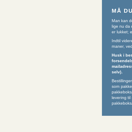
MÅ D
Man kan de
lige nu da 
er lukket;
Indtil vid
maner, ved 
Husk i be
forsendel
mailadres
selv).
Bestilling
som pakker
pakkeboks
levering ti
pakkeboks/