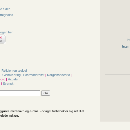
e sider
rtegnelse
bogen her
In
Inter
|
Religion og teologi
|
N
|
Globalisering
|
Postmodernitet
|
Religionshistorie
|
ord |
Ritualer
|
k
|
Svensk
|
iggøres med navn og e-mail. Forlaget forbeholder sig ret til at
delade indlæg.