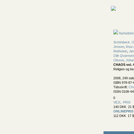
Nyhedsbr
Schönbeck, O
Jensen
,
Knut 
Rothstein
,
Jø
Olle Qvarnst
Olsson
,
Joha
CHAOS vol. 
Religion og be
2008, 249 sider
ISBN 978-87-
Tidsskrift:
CH
ISSN 0108-44
0
VEJL. PRIS
140 DKK 21 $
ONLINEPRIS
112 DKK 17 $