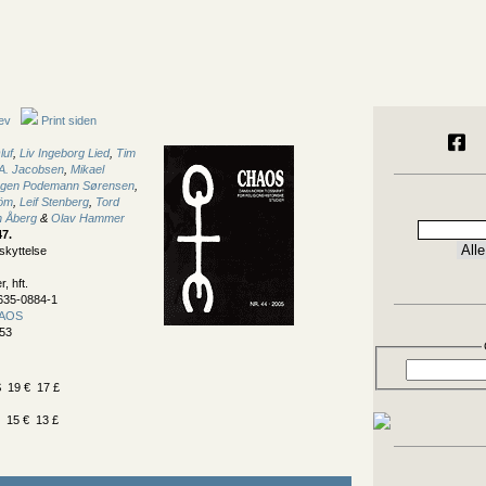
ev
Print siden
luf
,
Liv Ingeborg Lied
,
Tim
A. Jacobsen
,
Mikael
rgen Podemann Sørensen
,
röm
,
Leif Stenberg
,
Tord
n Åberg
&
Olav Hammer
47
.
skyttelse
, hft.
635-0884-1
AOS
53
 19 € 17 £
 15 € 13 £