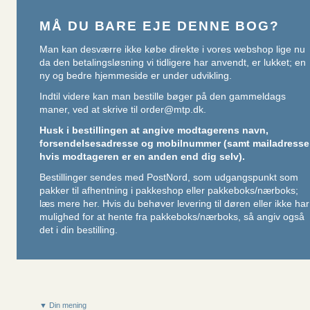
MÅ DU BARE EJE DENNE BOG?
Man kan desværre ikke købe direkte i vores webshop lige nu
da den betalingsløsning vi tidligere har anvendt, er lukket; en
ny og bedre hjemmeside er under udvikling.
Indtil videre kan man bestille bøger på den gammeldags
maner, ved at skrive til
order@mtp.dk
.
Husk i bestillingen at angive modtagerens navn,
forsendelsesadresse og mobilnummer (samt mailadresse
hvis modtageren er en anden end dig selv).
Bestillinger sendes med PostNord, som udgangspunkt som
pakker til afhentning i pakkeshop eller pakkeboks/nærboks;
læs mere her
. Hvis du behøver levering til døren eller ikke har
mulighed for at hente fra pakkeboks/nærboks, så angiv også
det i din bestilling.
▼ Din mening