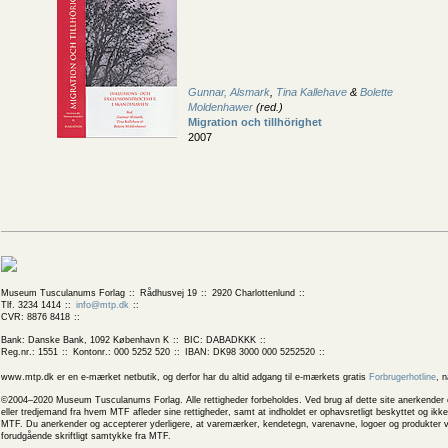
Gunnar, Alsmark
,
Tina Kallehave
&
Bolette
Moldenhawer
(red.)
Migration och tillhörighet
2007
Museum Tusculanums Forlag
Rådhusvej 19
2920 Charlottenlund
Tlf. 3234 1414
info@mtp.dk
CVR: 8876 8418
Bank: Danske Bank, 1092 København K
BIC: DABADKKK
Reg.nr.: 1551
Kontonr.: 000 5252 520
IBAN: DK98 3000 000 5252520
www.mtp.dk er en e-mærket netbutik, og derfor har du altid adgang til e-mærkets gratis
Forbrugerhotline
, 
©2004–2020 Museum Tusculanums Forlag. Alle rettigheder forbeholdes. Ved brug af dette site anerkender og
eller tredjemand fra hvem MTF afleder sine rettigheder, samt at indholdet er ophavsretligt beskyttet og ik
MTF. Du anerkender og accepterer yderligere, at varemærker, kendetegn, varenavne, logoer og produkter v
forudgående skriftligt samtykke fra MTF.