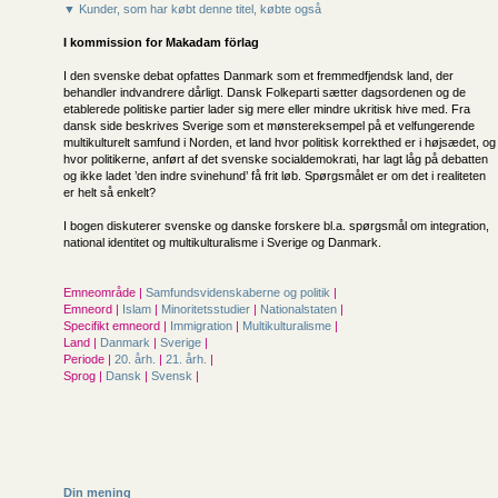
▼ Kunder, som har købt denne titel, købte også
I kommission for
Makadam förlag
I den svenske debat opfattes Danmark som et fremmedfjendsk land, der
behandler indvandrere dårligt. Dansk Folkeparti sætter dagsordenen og de
etablerede politiske partier lader sig mere eller mindre ukritisk hive med. Fra
dansk side beskrives Sverige som et mønstereksempel på et velfungerende
multikulturelt samfund i Norden, et land hvor politisk korrekthed er i højsædet, og
hvor politikerne, anført af det svenske socialdemokrati, har lagt låg på debatten
og ikke ladet ’den indre svinehund’ få frit løb. Spørgsmålet er om det i realiteten
er helt så enkelt?
I bogen diskuterer svenske og danske forskere bl.a. spørgsmål om integration,
national identitet og multikulturalisme i Sverige og Danmark.
Emneområde |
Samfunds­videnskaberne og politik
|
Emneord |
Islam
|
Minoritetsstudier
|
Nationalstaten
|
Specifikt emneord |
Immigration
|
Multikulturalisme
|
Land |
Danmark
|
Sverige
|
Periode |
20. årh.
|
21. årh.
|
Sprog |
Dansk
|
Svensk
|
Din mening