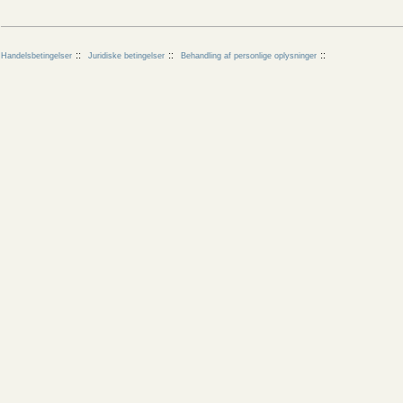
Handelsbetingelser
Juridiske betingelser
Behandling af personlige oplysninger