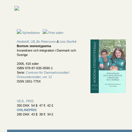
Nyhedsbrev
Print siden
Hedetoft, Ulf
,
Bo Petersson
&
Lina Sturfelt
Bortom stereotyperna
Invandrare och integration i Danmark och
Sverige
2006, 416 sider
ISBN 978-87-635-0590-1
Serie:
Centrum för Danmarksstudier/
Öresundsstudier, vol. 12
ISSN 1651-775X
VEJL. PRIS
350 DKK 54 $ 47 € 42 £
ONLINEPRIS
280 DKK 43 $ 38 € 34 £