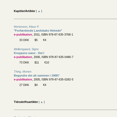
Kapitler/Artikler
|
▲
|
Mortensen, Klaus P.
"Forfærdende Landskabs Helvede"
e-publikation
, 2011, ISBN 978-87-635-3768-1
33 DKK
$5
€4
Mellemgaard, Signe
Kroppens natur - Del I
e-publikation
, 2006, ISBN 978-87-635-0486-7
73 DKK
$11
€10
Thing, Morten
Begyndte det alt sammen i 1968?
e-publikation
, 2005, ISBN 978-87-635-0282-5
27 DKK
$4
€4
Tidsskriftsartikler
|
▲
|