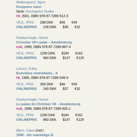
Mellemgaard, Signe
Kroppens natur
Serie:
Etnologiske Studier
hft
, 2001, ISBN 978-87-7289-512-3
VEJL. PRIS
298 DKK
$46
€40
ONLINEPRIS
238 DKK
$36
€32
Raabyemagle, Hanne
Christian VII's palæ – Amalienborg
indb
, 1999, ISBN 978-87-7289-867-4
VEJL. PRIS
1200 DKK
$184
€162
ONLINEPRIS
960 DKK
$147
€129
Larsen, Erling
Endvidere medvirkede... II
hft
, 1999, ISBN 978-87-7289-549-9
VEJL. PRIS
300 DKK
$46
€40
ONLINEPRIS
240 DKK
$37
€32
Raabyemagle, Hanne
Le palais de Christian VII – Amalienborg
indb
, 1999, ISBN 978-87-7289-925-1
VEJL. PRIS
1200 DKK
$184
€162
ONLINEPRIS
960 DKK
$147
€129
Bjørn, Claus
(red.)
1848 - det mærkelige år