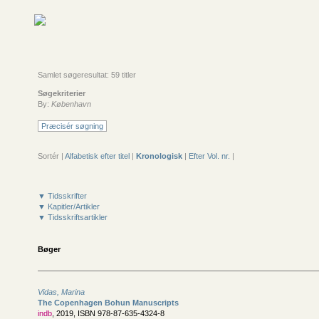
Samlet søgeresultat: 59 titler
Søgekriterier
By:
København
Præcisér søgning
Sortér |
Alfabetisk efter titel
|
Kronologisk
|
Efter Vol. nr.
|
▼ Tidsskrifter
▼ Kapitler/Artikler
▼ Tidsskriftsartikler
Bøger
Vidas, Marina
The Copenhagen Bohun Manuscripts
indb
, 2019, ISBN 978-87-635-4324-8