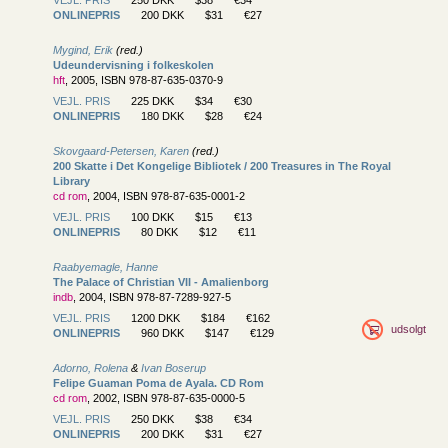
ONLINEPRIS
200 DKK
$31
€27
Mygind, Erik
(red.)
Udeundervisning i folkeskolen
hft
, 2005, ISBN 978-87-635-0370-9
VEJL. PRIS
225 DKK
$34
€30
ONLINEPRIS
180 DKK
$28
€24
Skovgaard-Petersen, Karen
(red.)
200 Skatte i Det Kongelige Bibliotek / 200 Treasures in The Royal
Library
cd rom
, 2004, ISBN 978-87-635-0001-2
VEJL. PRIS
100 DKK
$15
€13
ONLINEPRIS
80 DKK
$12
€11
Raabyemagle, Hanne
The Palace of Christian VII - Amalienborg
indb
, 2004, ISBN 978-87-7289-927-5
VEJL. PRIS
1200 DKK
$184
€162
udsolgt
ONLINEPRIS
960 DKK
$147
€129
Adorno, Rolena
&
Ivan Boserup
Felipe Guaman Poma de Ayala. CD Rom
cd rom
, 2002, ISBN 978-87-635-0000-5
VEJL. PRIS
250 DKK
$38
€34
ONLINEPRIS
200 DKK
$31
€27