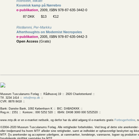
Rothstein, Mikael
Kosmisk kamp på Nørrebro
e-publikation
, 2009, ISBN 978-87-635-3442-0
87 DKK
$13
€12
Ristilammi, Per-Markku
Afterthoughts on Modernist Necropoles
e-publikation
, 2005, ISBN 978-87-635-0442-3
Open Access
(Gratis)
Museum Tusculanums Forlag
Rådhusvej 19
2920 Charlottenlund
Tlf. 3234 1414
info@mtp.dk
CVR: 8876 8418
Bank: Danske Bank, 1092 København K
BIC: DABADKKK
Reg.nr.: 1551
Kontonr.: 000 5252 520
IBAN: DK98 3000 000 5252520
www.mtp.dk er en e-mærket netbutik, og derfor har du altid adgang til e-mærkets gratis
Forbrugerhotline
, 
©2004–2020 Museum Tusculanums Forlag. Alle rettigheder forbeholdes. Ved brug af dette site anerkender og
eller tredjemand fra hvem MTF afleder sine rettigheder, samt at indholdet er ophavsretligt beskyttet og ik
MTF. Du anerkender og accepterer yderligere, at varemærker, kendetegn, varenavne, logoer og produkter v
forudgående skriftligt samtykke fra MTF.