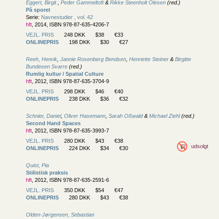
Eggert, Birgit
,
Peder Gammeltoft
&
Rikke Steenholt Olesen
(red.)
På sporet
Serie:
Navnestudier , vol. 42
hft
, 2014, ISBN 978-87-635-4206-7
VEJL. PRIS
248 DKK
$38
€33
ONLINEPRIS
198 DKK
$30
€27
Reeh, Henrik
,
Jannie Rosenberg Bendsen
,
Henriette Steiner
&
Birgitte
Bundesen Svarre
(red.)
Rumlig kultur / Spatial Culture
hft
, 2012, ISBN 978-87-635-3704-9
VEJL. PRIS
298 DKK
$46
€40
ONLINEPRIS
238 DKK
$36
€32
Schnier, Daniel
,
Oliver Hasemann
,
Sarah Oßwald
&
Michael Ziehl
(red.)
Second Hand Spaces
hft
, 2012, ISBN 978-87-635-3993-7
VEJL. PRIS
280 DKK
$43
€38
udsolgt
ONLINEPRIS
224 DKK
$34
€30
Quist, Pia
Stilistisk praksis
hft
, 2012, ISBN 978-87-635-2591-6
VEJL. PRIS
350 DKK
$54
€47
ONLINEPRIS
280 DKK
$43
€38
Olden-Jørgensen, Sebastian