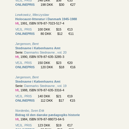
VEJL. PRIS
248 DKK
$38
€33
ONLINEPRIS
198 DKK
$30
€27
Lewkowicz, Mieczyslaw
Holocaust-litteratur i Danmark 1945-1988
hft
, 1991, ISBN 978-87-7023-517-4
VEJL. PRIS
100 DKK
$15
€13
ONLINEPRIS
80 DKK
$12
€11
Jørgensen, Bent
Stednavne i Københavns Amt
Serie:
Danmarks Stednavne , vol. 20
hft
, 1990, ISBN 978-87-635-3285-3
VEJL. PRIS
150 DKK
$23
€20
ONLINEPRIS
120 DKK
$18
€16
Jørgensen, Bent
Stednavne i Københavns Amt
Serie:
Danmarks Stednavne , vol. 19
hft
, 1988, ISBN 978-87-635-3316-4
VEJL. PRIS
140 DKK
$21
€19
ONLINEPRIS
112 DKK
$17
€15
Nordenbo, Sven Erik
Bidrag til den danske pædagogiks historie
hft
, 1984, ISBN 978-87-88073-64-5
VEJL. PRIS
123 DKK
$19
€17