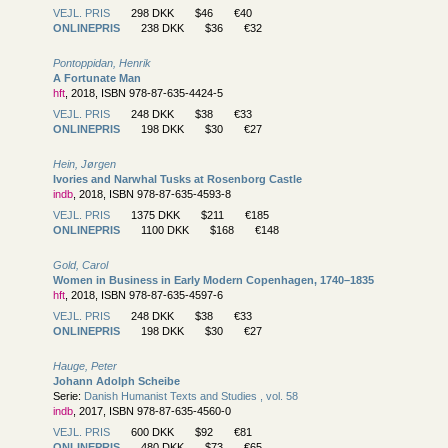
VEJL. PRIS
298 DKK
$46
€40
ONLINEPRIS
238 DKK
$36
€32
Pontoppidan, Henrik
A Fortunate Man
hft
, 2018, ISBN 978-87-635-4424-5
VEJL. PRIS
248 DKK
$38
€33
ONLINEPRIS
198 DKK
$30
€27
Hein, Jørgen
Ivories and Narwhal Tusks at Rosenborg Castle
indb
, 2018, ISBN 978-87-635-4593-8
VEJL. PRIS
1375 DKK
$211
€185
ONLINEPRIS
1100 DKK
$168
€148
Gold, Carol
Women in Business in Early Modern Copenhagen, 1740–1835
hft
, 2018, ISBN 978-87-635-4597-6
VEJL. PRIS
248 DKK
$38
€33
ONLINEPRIS
198 DKK
$30
€27
Hauge, Peter
Johann Adolph Scheibe
Serie:
Danish Humanist Texts and Studies , vol. 58
indb
, 2017, ISBN 978-87-635-4560-0
VEJL. PRIS
600 DKK
$92
€81
ONLINEPRIS
480 DKK
$73
€65