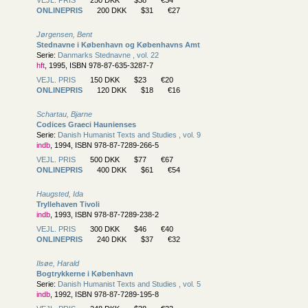
ONLINEPRIS
200 DKK
$31
€27
Jørgensen, Bent
Stednavne i København og Københavns Amt
Serie:
Danmarks Stednavne , vol. 22
hft
, 1995, ISBN 978-87-635-3287-7
VEJL. PRIS
150 DKK
$23
€20
ONLINEPRIS
120 DKK
$18
€16
Schartau, Bjarne
Codices Graeci Haunienses
Serie:
Danish Humanist Texts and Studies , vol. 9
indb
, 1994, ISBN 978-87-7289-266-5
VEJL. PRIS
500 DKK
$77
€67
ONLINEPRIS
400 DKK
$61
€54
Haugsted, Ida
Tryllehaven Tivoli
indb
, 1993, ISBN 978-87-7289-238-2
VEJL. PRIS
300 DKK
$46
€40
ONLINEPRIS
240 DKK
$37
€32
Ilsøe, Harald
Bogtrykkerne i København
Serie:
Danish Humanist Texts and Studies , vol. 5
indb
, 1992, ISBN 978-87-7289-195-8