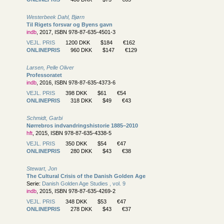
Westerbeek Dahl, Bjørn
Til Rigets forsvar og Byens gavn
indb
, 2017, ISBN 978-87-635-4501-3
VEJL. PRIS
1200 DKK
$184
€162
ONLINEPRIS
960 DKK
$147
€129
Larsen, Pelle Oliver
Professoratet
indb
, 2016, ISBN 978-87-635-4373-6
VEJL. PRIS
398 DKK
$61
€54
ONLINEPRIS
318 DKK
$49
€43
Schmidt, Garbi
Nørrebros indvandringshistorie 1885–2010
hft
, 2015, ISBN 978-87-635-4338-5
VEJL. PRIS
350 DKK
$54
€47
ONLINEPRIS
280 DKK
$43
€38
Stewart, Jon
The Cultural Crisis of the Danish Golden Age
Serie:
Danish Golden Age Studies , vol. 9
indb
, 2015, ISBN 978-87-635-4269-2
VEJL. PRIS
348 DKK
$53
€47
ONLINEPRIS
278 DKK
$43
€37