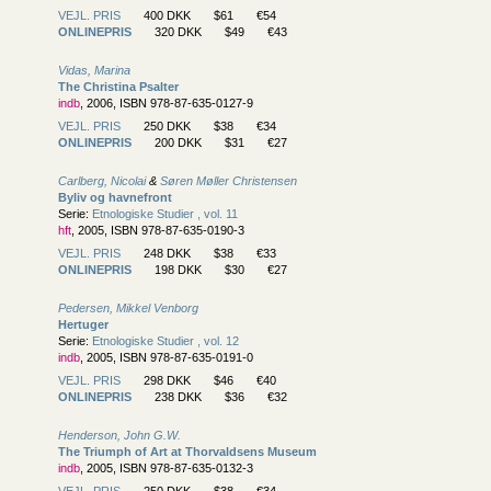
VEJL. PRIS
400 DKK
$61
€54
ONLINEPRIS
320 DKK
$49
€43
Vidas, Marina
The Christina Psalter
indb
, 2006, ISBN 978-87-635-0127-9
VEJL. PRIS
250 DKK
$38
€34
ONLINEPRIS
200 DKK
$31
€27
Carlberg, Nicolai
&
Søren Møller Christensen
Byliv og havnefront
Serie:
Etnologiske Studier , vol. 11
hft
, 2005, ISBN 978-87-635-0190-3
VEJL. PRIS
248 DKK
$38
€33
ONLINEPRIS
198 DKK
$30
€27
Pedersen, Mikkel Venborg
Hertuger
Serie:
Etnologiske Studier , vol. 12
indb
, 2005, ISBN 978-87-635-0191-0
VEJL. PRIS
298 DKK
$46
€40
ONLINEPRIS
238 DKK
$36
€32
Henderson, John G.W.
The Triumph of Art at Thorvaldsens Museum
indb
, 2005, ISBN 978-87-635-0132-3
VEJL. PRIS
250 DKK
$38
€34