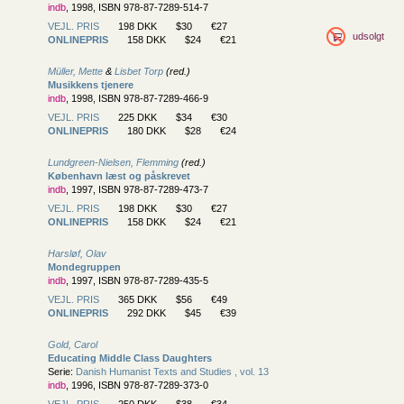
indb
, 1998, ISBN 978-87-7289-514-7
VEJL. PRIS
198 DKK
$30
€27
udsolgt
ONLINEPRIS
158 DKK
$24
€21
Müller, Mette
&
Lisbet Torp
(red.)
Musikkens tjenere
indb
, 1998, ISBN 978-87-7289-466-9
VEJL. PRIS
225 DKK
$34
€30
ONLINEPRIS
180 DKK
$28
€24
Lundgreen-Nielsen, Flemming
(red.)
København læst og påskrevet
indb
, 1997, ISBN 978-87-7289-473-7
VEJL. PRIS
198 DKK
$30
€27
ONLINEPRIS
158 DKK
$24
€21
Harsløf, Olav
Mondegruppen
indb
, 1997, ISBN 978-87-7289-435-5
VEJL. PRIS
365 DKK
$56
€49
ONLINEPRIS
292 DKK
$45
€39
Gold, Carol
Educating Middle Class Daughters
Serie:
Danish Humanist Texts and Studies , vol. 13
indb
, 1996, ISBN 978-87-7289-373-0
VEJL. PRIS
250 DKK
$38
€34