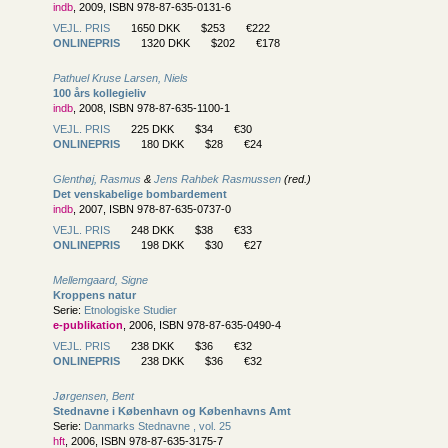
indb
, 2009, ISBN 978-87-635-0131-6
VEJL. PRIS
1650 DKK
$253
€222
ONLINEPRIS
1320 DKK
$202
€178
Pathuel Kruse Larsen, Niels
100 års kollegieliv
indb
, 2008, ISBN 978-87-635-1100-1
VEJL. PRIS
225 DKK
$34
€30
ONLINEPRIS
180 DKK
$28
€24
Glenthøj, Rasmus
&
Jens Rahbek Rasmussen
(red.)
Det venskabelige bombardement
indb
, 2007, ISBN 978-87-635-0737-0
VEJL. PRIS
248 DKK
$38
€33
ONLINEPRIS
198 DKK
$30
€27
Mellemgaard, Signe
Kroppens natur
Serie:
Etnologiske Studier
e-publikation
, 2006, ISBN 978-87-635-0490-4
VEJL. PRIS
238 DKK
$36
€32
ONLINEPRIS
238 DKK
$36
€32
Jørgensen, Bent
Stednavne i København og Københavns Amt
Serie:
Danmarks Stednavne , vol. 25
hft
, 2006, ISBN 978-87-635-3175-7