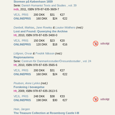
Stormen på København 1659
Serie:
Danish Humanist Texts and Studies , vol. 39
indb
, 2011, ISBN 978-87-635-3609-7
VEJL. PRIS
200 DKK
$31
€27
ONLINEPRIS
160 DKK
$24
€22
Danbolt, Mathias
,
Jane Rowley
&
Louise Wolthers
(red.)
Lost and Found: Queerying the Archive
hft
, 2010, ISBN 978-87-635-3400-0
VEJL. PRIS
150 DKK
$23
€20
udsolgt
ONLINEPRIS
120 DKK
$18
€16
Löfgren, Orvar
&
Fredrik Nilsson
(red.)
Regionauterna
Serie:
Centrum för Danmarksstudier/
Öresundsstudier , vol. 24
hft
, 2010, ISBN 978-87-635-3565-6
VEJL. PRIS
200 DKK
$31
€27
ONLINEPRIS
160 DKK
$24
€22
Poulsen, Anne Lykke
(red.)
Forskning i bevægelse
hft
, 2009, ISBN 978-87-635-2613-5
VEJL. PRIS
248 DKK
$38
€33
udsolgt
ONLINEPRIS
198 DKK
$30
€27
Hein, Jørgen
The Treasure Collection at Rosenborg Castle I-III