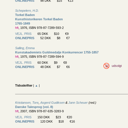
ONLINEPRIS
98 DKK
$15
€13
Schepelern, H.D.
Torkel Baden
Kunsthistorikeren Torkel Baden
1765-1849
hft
, 1976, ISBN 978-87-7289-593-2
VEJL. PRIS
65 DKK
$10
€9
ONLINEPRIS
52 DKK
$8
€7
Salling, Emma
Kunstakademiets Guldmedalje Konkurrencer 1755-1857
hft
, 1975, ISBN 978-87-7289-594-9
VEJL. PRIS
60 DKK
$9
€8
udsolgt
ONLINEPRIS
48 DKK
$7
€6
Tidsskrifter
|
▲
|
Kristiansen, Tore
,
Asgerd Gudiksen
&
Jann Scheuer
(red.)
Danske Talesprog (vol. 8)
hft
, 2007, ISBN 978-87-635-3283-9
VEJL. PRIS
150 DKK
$23
€20
ONLINEPRIS
120 DKK
$18
€16