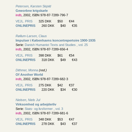
Petersen, Karsten Skjold
Geworbne krigskarle
indb
, 2002, ISBN 978-87-7289-796-7
VEJL. PRIS
325 DKK
$50
€44
ONLINEPRIS
260 DKK
$40
€35
Røllum-Larsen, Claus
Impulser i Københavns koncertrepertoire 1900-1935
Serie:
Danish Humanist Texts and Studies , vol. 25
indb
, 2002, ISBN 978-87-7289-656-4
VEJL. PRIS
398 DKK
$61
€54
ONLINEPRIS
318 DKK
$49
€43
Dithmer, Monna
(red.)
Of Another World
indb
, 2002, ISBN 978-87-7289-682-3
VEJL. PRIS
275 DKK
$42
€37
ONLINEPRIS
220 DKK
$34
€30
Nielsen, Niels Jul
Virksomhed og arbejderliv
Serie:
Stats- og livsformer , vol. 3
indb
, 2002, ISBN 978-87-7289-681-6
VEJL. PRIS
348 DKK
$53
€47
ONLINEPRIS
278 DKK
$43
€37