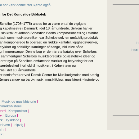
 har købt denne titel, købte også
 for
Det Kongelige Bibliotek
Scheibe (1708–1776) anses for at være en af de vigtigste
g kapelmestre i Danmark i det 18. århundrede. Selvom han er
 sin kritik af Johann Sebastian Bachs kompositionsstil og i mindre
Bach som musikteoretiker, var Scheibe selv en umådelig produktiv
an komponerede to operaer, en række kantater, lejlighedsværker,
In
stykker og adskillige samlinger af sange, inklusive både
Inter
 frimurersange. Denne bog er den første katalog over Scheibes
sammenligner Scheibes musikteoretiske og æstetiske ideer og
nceret syn på Scheibes omfattende værker og betydning for det
, i særdeleshed i forhold til musikken, i København og
e i det 18. århundrede.
er seniorforsker ved Dansk Center for Musikudgivelse med særlig
Renæssance- og barokmusik, musikfilologi, musikteori, -historie og
|
Musik og musikhistorie
|
nmarkshistorie
|
ord |
Komponister
|
. |
Europa
|
rk
|
Tyskland
|
enhavn
|
Leipzig
|
årh.
|
sk
|