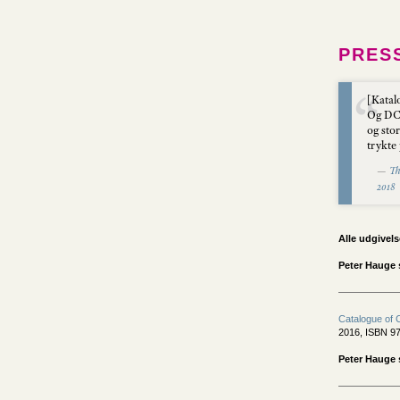
PRES
[Katal
Og DCM
og stor
trykte 
—
Th
2018
Alle udgivels
Peter Hauge 
Catalogue of 
2016, ISBN 97
Peter Hauge