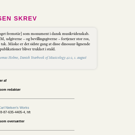
SEN SKREV
oget fremstår] som monument i dansk musikvidenskab.
, udgiverne – og bevillingsgiverne – fortjener stor ros,
 tak. Måske er det sidste gang at disse dinosaur-lignende
publikationer bliver trukket i stald.
omas Holme, Danish Yearbook of Musicology 42:2, 1. august
er af
som redaktør
Carl Nielsen's Works
8-87-635-4405-4, hft
 som oversætter