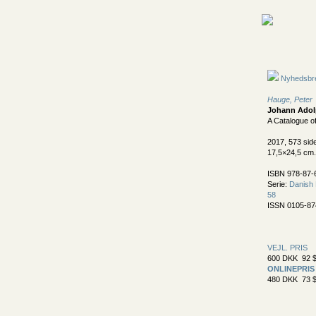
Nyhedsbr
Hauge, Peter
Johann Adol
A Catalogue o
2017, 573 sid
17,5×24,5 cm.
ISBN 978-87-
Serie:
Danish 
58
ISSN 0105-87
VEJL. PRIS
600 DKK 92 $
ONLINEPRIS
480 DKK 73 $