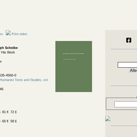
ev
Print siden
ph Scheibe
f His Work
er
635-4560-0
Humanist Texts and Studies, vol.
46
 81 € 72 £
 65 € 58 £