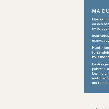
MÅ D
Man kan de
da den beta
ny og bedr
Indtil vid
maner, ved 
Husk i be
forsendel
hvis modt
Bestillin
pakker til
læs mere 
mulighed f
det i din be