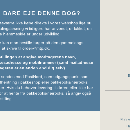
U BARE EJE DENNE BOG?
sværre ikke købe direkte i vores webshop lige nu
lingsløsning vi tidligere har anvendt, er lukket; en
e hjemmeside er under udvikling.
ere kan man bestille bøger på den gammeldags
at skrive til
order@mtp.dk
.
stillingen at angive modtagerens navn,
sesadresse og mobilnummer (samt mailadresse
ageren er en anden end dig selv).
B
ger sendes med PostNord, som udgangspunkt som
 afhentning i pakkeshop eller pakkeboks/nærboks;
her
. Hvis du behøver levering til døren eller ikke har
or at hente fra pakkeboks/nærboks, så angiv også
stilling.
Prøv e
Hj