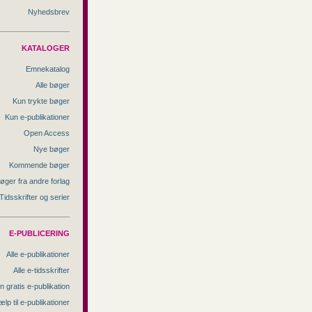
Nyhedsbrev
KATALOGER
Emnekatalog
Alle bøger
Kun trykte bøger
Kun e-publikationer
Open Access
Nye bøger
Kommende bøger
øger fra andre forlag
Tidsskrifter og serier
E-PUBLICERING
Alle e-publikationer
Alle e-tidsskrifter
n gratis e-publikation
ælp til e-publikationer