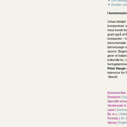
▼ Din mening
▼ Kunder, som
I kommission
Johan Adolph 
komponister o
mest kendt for
grad også af 
komponist – h
instrumentale 
børnesange og
œuvre. Bogen 
giver et bala
kulturelle liv
hertugdømmern
Peter Hauge
interesse for 
-filosofi.
Emneområde 
Emneord |
Da
Specifikt emne
Verdensdel m.v
Land |
Danma
By m.v. |
Køb
Periode |
18. 
Sprog |
Engel