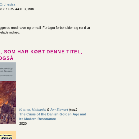
 Orchestra
8-87-635-4431-3, indb
iggøres med navn og e-mail. Forlaget forbeholder sig ret til at
delade indlæg.
, SOM HAR KØBT DENNE TITEL,
OGSÅ
Kramer, Nathaniel
&
Jon Stewart
(red.)
The Crisis of the Danish Golden Age and
Its Modern Resonance
2020