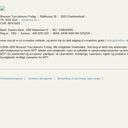
Museum Tusculanums Forlag
Rådhusvej 19
2920 Charlottenlund
Tlf. 3234 1414
info@mtp.dk
CVR: 8876 8418
Bank: Danske Bank, 1092 København K
BIC: DABADKKK
Reg.nr.: 1551
Kontonr.: 000 5252 520
IBAN: DK98 3000 000 5252520
www.mtp.dk er en e-mærket netbutik, og derfor har du altid adgang til e-mærkets gratis
Forbrugerhotline
, 
©2004–2020 Museum Tusculanums Forlag. Alle rettigheder forbeholdes. Ved brug af dette site anerkender og
eller tredjemand fra hvem MTF afleder sine rettigheder, samt at indholdet er ophavsretligt beskyttet og ik
MTF. Du anerkender og accepterer yderligere, at varemærker, kendetegn, varenavne, logoer og produkter v
forudgående skriftligt samtykke fra MTF.
Handelsbetingelser
Juridiske betingelser
Behandling af personlige oplysninger