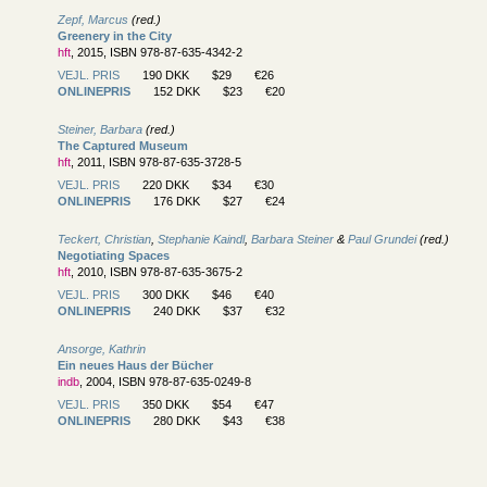
Zepf, Marcus
(red.)
Greenery in the City
hft
, 2015, ISBN 978-87-635-4342-2
VEJL. PRIS
190 DKK
$29
€26
ONLINEPRIS
152 DKK
$23
€20
Steiner, Barbara
(red.)
The Captured Museum
hft
, 2011, ISBN 978-87-635-3728-5
VEJL. PRIS
220 DKK
$34
€30
ONLINEPRIS
176 DKK
$27
€24
Teckert, Christian
,
Stephanie Kaindl
,
Barbara Steiner
&
Paul Grundei
(red.)
Negotiating Spaces
hft
, 2010, ISBN 978-87-635-3675-2
VEJL. PRIS
300 DKK
$46
€40
ONLINEPRIS
240 DKK
$37
€32
Ansorge, Kathrin
Ein neues Haus der Bücher
indb
, 2004, ISBN 978-87-635-0249-8
VEJL. PRIS
350 DKK
$54
€47
ONLINEPRIS
280 DKK
$43
€38