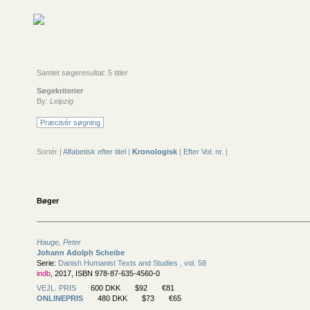
Samlet søgeresultat: 5 titler
Søgekriterier
By:
Leipzig
Præcisér søgning
Sortér |
Alfabetisk efter titel
|
Kronologisk
|
Efter Vol. nr.
|
Bøger
Hauge, Peter
Johann Adolph Scheibe
Serie:
Danish Humanist Texts and Studies , vol. 58
indb
, 2017, ISBN 978-87-635-4560-0
VEJL. PRIS
600 DKK
$92
€81
ONLINEPRIS
480 DKK
$73
€65