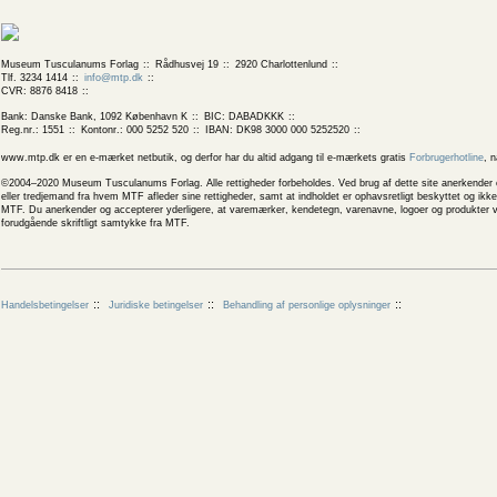
Museum Tusculanums Forlag
Rådhusvej 19
2920 Charlottenlund
Tlf. 3234 1414
info@mtp.dk
CVR: 8876 8418
Bank: Danske Bank, 1092 København K
BIC: DABADKKK
Reg.nr.: 1551
Kontonr.: 000 5252 520
IBAN: DK98 3000 000 5252520
www.mtp.dk er en e-mærket netbutik, og derfor har du altid adgang til e-mærkets gratis
Forbrugerhotline
, 
©2004–2020 Museum Tusculanums Forlag. Alle rettigheder forbeholdes. Ved brug af dette site anerkender og
eller tredjemand fra hvem MTF afleder sine rettigheder, samt at indholdet er ophavsretligt beskyttet og ik
MTF. Du anerkender og accepterer yderligere, at varemærker, kendetegn, varenavne, logoer og produkter v
forudgående skriftligt samtykke fra MTF.
Handelsbetingelser
Juridiske betingelser
Behandling af personlige oplysninger