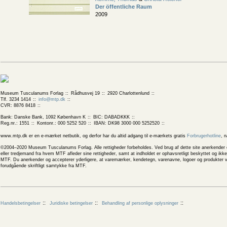
Der öffentliche Raum
2009
Museum Tusculanums Forlag
Rådhusvej 19
2920 Charlottenlund
Tlf. 3234 1414
info@mtp.dk
CVR: 8876 8418
Bank: Danske Bank, 1092 København K
BIC: DABADKKK
Reg.nr.: 1551
Kontonr.: 000 5252 520
IBAN: DK98 3000 000 5252520
www.mtp.dk er en e-mærket netbutik, og derfor har du altid adgang til e-mærkets gratis
Forbrugerhotline
, 
©2004–2020 Museum Tusculanums Forlag. Alle rettigheder forbeholdes. Ved brug af dette site anerkender og
eller tredjemand fra hvem MTF afleder sine rettigheder, samt at indholdet er ophavsretligt beskyttet og ik
MTF. Du anerkender og accepterer yderligere, at varemærker, kendetegn, varenavne, logoer og produkter v
forudgående skriftligt samtykke fra MTF.
Handelsbetingelser
Juridiske betingelser
Behandling af personlige oplysninger