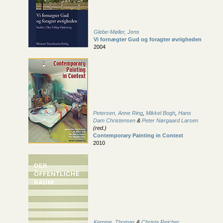
Glebe-Møller, Jens
Vi fornægter Gud og foragter øvrigheden
2004
Petersen, Anne Ring
,
Mikkel Bogh
,
Hans
Dam Christensen
&
Peter Nørgaard Larsen
(red.)
Contemporary Painting in Context
2010
Kemme, Thomas
&
Christa Reicher