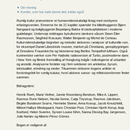
▼ Din mening
▼ Kunder, som har købt denne titel, købte også
Rumlig kultur
præsenterer et humanvidenskabeligt livtag med storbyens
erfaringsverden. Emnerne for de 21 kapitler spænder fra billedhuggeren Bjørn
Nørgaard og boligbyggeriet Bispebjerg Bakke til stedsopfattelsen i moderne
guidebøger. Undervejs inddrages bykulturens tænkere såsom Steen Eiler
Rasmussen, Siegfried Kracauer, Walter Benjamin og Michel de Certeau.
Kulturvidenskabelige begreber og metoder aktiveres i analyser af kulturelle rum,
for eksempel Daniel Libeskinds museer, mørket på Christiania, genopbygningen
af Dresdens Frauenkirche og historierne bag Berlins Tempelhof-lufthavn. Også
kuntneriske værker som Per Højholts radioversion af
Turbo
, postmoderne dans
i New York og filmisk fremstilling af Hongkong indgår i tolkningerne af urbanitet
og æstetik. Analyserne fordeler sig i fem sektioner om arkitektur, byrum,
tekstualitet, erindring og steder. Tilsammen skitserer bogens artikler et
forskningsfelt for rumlig kulutur, hvori alskens sanse- og refleksionsformer finder
sammen.
Bidragydere:
Henrik Reeh, Marie Vinther, Jannie Rosenberg Bendsen, Mike A. Lippert,
Rasmus Rune Nielsen, Nicolai Sonne, Catja Thystrup, Rasmus Jakobsen,
Birgitte Bundesen Svarre, Henriette Steiner, Anna Krarup, Jacob Kreutzfeldt,
Mikkel Halbye Mindegaard, Hans Christian Post, Christian Hjorth Korup, Anja
Koefoed, Helen Sværke, Syreen Louise Kihm, Nanna Dissing Bay Jørgensen,
Julie Nørløv og Alberto Pérez-Gómez.
Bogen er redigeret af: