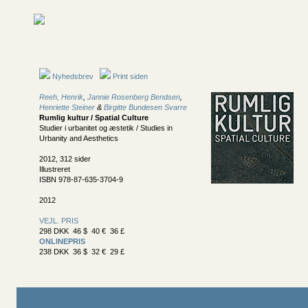
Nyhedsbrev
Print siden
Reeh, Henrik
,
Jannie Rosenberg Bendsen
,
Henriette Steiner
&
Birgitte Bundesen Svarre
Rumlig kultur / Spatial Culture
Studier i urbanitet og æstetik / Studies in
Urbanity and Aesthetics
2012, 312 sider
Illustreret
ISBN 978-87-635-3704-9
2012
VEJL. PRIS
298 DKK 46 $ 40 € 36 £
ONLINEPRIS
238 DKK 36 $ 32 € 29 £