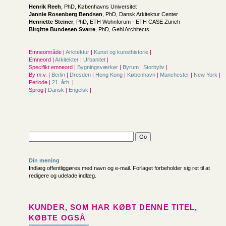
Henrik Reeh
, PhD, Københavns Universitet
Jannie Rosenberg Bendsen
, PhD, Dansk Arkitektur Center
Henriette Steiner
, PhD, ETH Wohnforum - ETH CASE Zürich
Birgitte Bundesen Svarre
, PhD, Gehl Architects
Emneområde |
Arkitektur
|
Kunst og kunsthistorie
|
Emneord |
Arkitekter
|
Urbanitet
|
Specifikt emneord |
Bygningsværker
|
Byrum
|
Storbyliv
|
By m.v. |
Berlin
|
Dresden
|
Hong Kong
|
København
|
Manchester
|
New York
|
Periode |
21. årh.
|
Sprog |
Dansk
|
Engelsk
|
Din mening
Indlæg offentliggøres med navn og e-mail. Forlaget forbeholder sig ret til at
redigere og udelade indlæg.
KUNDER, SOM HAR KØBT DENNE TITEL,
KØBTE OGSÅ