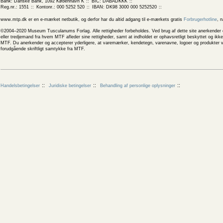
Bank: Danske Bank, 1092 København K
BIC: DABADKKK
Reg.nr.: 1551
Kontonr.: 000 5252 520
IBAN: DK98 3000 000 5252520
www.mtp.dk er en e-mærket netbutik, og derfor har du altid adgang til e-mærkets gratis
Forbrugerhotline
, 
©2004–2020 Museum Tusculanums Forlag. Alle rettigheder forbeholdes. Ved brug af dette site anerkender og
eller tredjemand fra hvem MTF afleder sine rettigheder, samt at indholdet er ophavsretligt beskyttet og ik
MTF. Du anerkender og accepterer yderligere, at varemærker, kendetegn, varenavne, logoer og produkter v
forudgående skriftligt samtykke fra MTF.
Handelsbetingelser
Juridiske betingelser
Behandling af personlige oplysninger