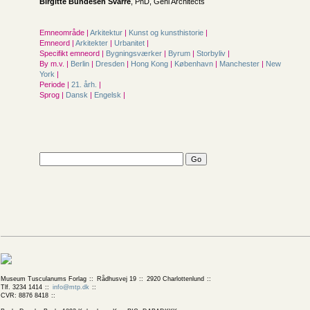
Birgitte Bundesen Svarre
, PhD, Gehl Architects
Emneområde |
Arkitektur
|
Kunst og kunsthistorie
|
Emneord |
Arkitekter
|
Urbanitet
|
Specifikt emneord |
Bygningsværker
|
Byrum
|
Storbyliv
|
By m.v. |
Berlin
|
Dresden
|
Hong Kong
|
København
|
Manchester
|
New
York
|
Periode |
21. årh.
|
Sprog |
Dansk
|
Engelsk
|
Museum Tusculanums Forlag
Rådhusvej 19
2920 Charlottenlund
Tlf. 3234 1414
info@mtp.dk
CVR: 8876 8418