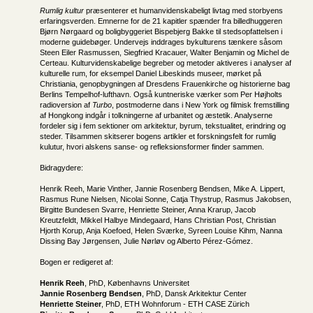
Rumlig kultur
præsenterer et humanvidenskabeligt livtag med storbyens
erfaringsverden. Emnerne for de 21 kapitler spænder fra billedhuggeren
Bjørn Nørgaard og boligbyggeriet Bispebjerg Bakke til stedsopfattelsen i
moderne guidebøger. Undervejs inddrages bykulturens tænkere såsom
Steen Eiler Rasmussen, Siegfried Kracauer, Walter Benjamin og Michel de
Certeau. Kulturvidenskabelige begreber og metoder aktiveres i analyser af
kulturelle rum, for eksempel Daniel Libeskinds museer, mørket på
Christiania, genopbygningen af Dresdens Frauenkirche og historierne bag
Berlins Tempelhof-lufthavn. Også kuntneriske værker som Per Højholts
radioversion af
Turbo
, postmoderne dans i New York og filmisk fremstilling
af Hongkong indgår i tolkningerne af urbanitet og æstetik. Analyserne
fordeler sig i fem sektioner om arkitektur, byrum, tekstualitet, erindring og
steder. Tilsammen skitserer bogens artikler et forskningsfelt for rumlig
kulutur, hvori alskens sanse- og refleksionsformer finder sammen.
Bidragydere:
Henrik Reeh, Marie Vinther, Jannie Rosenberg Bendsen, Mike A. Lippert,
Rasmus Rune Nielsen, Nicolai Sonne, Catja Thystrup, Rasmus Jakobsen,
Birgitte Bundesen Svarre, Henriette Steiner, Anna Krarup, Jacob
Kreutzfeldt, Mikkel Halbye Mindegaard, Hans Christian Post, Christian
Hjorth Korup, Anja Koefoed, Helen Sværke, Syreen Louise Kihm, Nanna
Dissing Bay Jørgensen, Julie Nørløv og Alberto Pérez-Gómez.
Bogen er redigeret af:
Henrik Reeh
, PhD, Københavns Universitet
Jannie Rosenberg Bendsen
, PhD, Dansk Arkitektur Center
Henriette Steiner
, PhD, ETH Wohnforum - ETH CASE Zürich