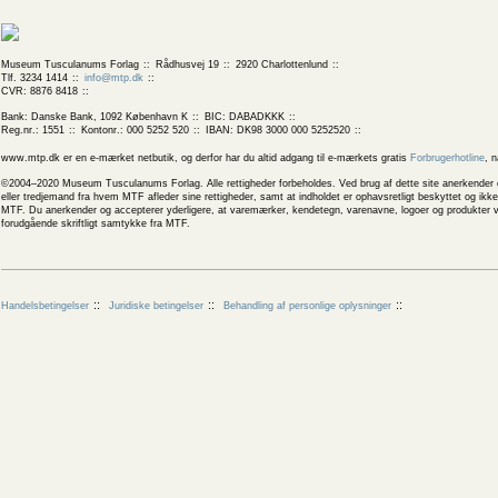
Museum Tusculanums Forlag
Rådhusvej 19
2920 Charlottenlund
Tlf. 3234 1414
info@mtp.dk
CVR: 8876 8418
Bank: Danske Bank, 1092 København K
BIC: DABADKKK
Reg.nr.: 1551
Kontonr.: 000 5252 520
IBAN: DK98 3000 000 5252520
www.mtp.dk er en e-mærket netbutik, og derfor har du altid adgang til e-mærkets gratis
Forbrugerhotline
, 
©2004–2020 Museum Tusculanums Forlag. Alle rettigheder forbeholdes. Ved brug af dette site anerkender og
eller tredjemand fra hvem MTF afleder sine rettigheder, samt at indholdet er ophavsretligt beskyttet og ik
MTF. Du anerkender og accepterer yderligere, at varemærker, kendetegn, varenavne, logoer og produkter v
forudgående skriftligt samtykke fra MTF.
Handelsbetingelser
Juridiske betingelser
Behandling af personlige oplysninger