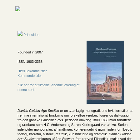
Print siden
Founded in 2007
ISSN 1903-3338
Hidtil udkomne titler
Kommende titler
Klik her for at tilmelde løbende levering af
denne serie
Danish Golden Age Studies
er en tværfaglig monografiserie hvis formål er at
fremme international forskning om forskellige værker, figurer og diskussion
fra den ganske Guldalder, dvs. perioden omkring 1800-1850 hvor forfattere
og tænkere som H.C. Andersen og Søren Kierkegaard var aktive. Serien
indeholder monografier, afhandlinger, konferencebind m.m., inden for filosofi,
teologi, litteratur, historie, æstetik, kunsthistorie og dramatik.
Danish Golden
Age Studies
redigeres af Jon Stewart, forsker ved Filosofisk Institut ved det