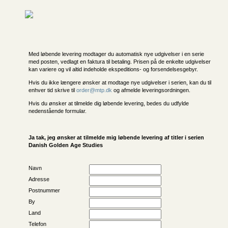
Med løbende levering modtager du automatisk nye udgivelser i en serie
med posten, vedlagt en faktura til betaling. Prisen på de enkelte udgivelser
kan variere og vil altid indeholde ekspeditions- og forsendelsesgebyr.
Hvis du ikke længere ønsker at modtage nye udgivelser i serien, kan du til
enhver tid skrive til
order@mtp.dk
og afmelde leveringsordningen.
Hvis du ønsker at tilmelde dig løbende levering, bedes du udfylde
nedenstående formular.
Ja tak, jeg ønsker at tilmelde mig løbende levering af titler i serien
Danish Golden Age Studies
Navn
Adresse
Postnummer
By
Land
Telefon