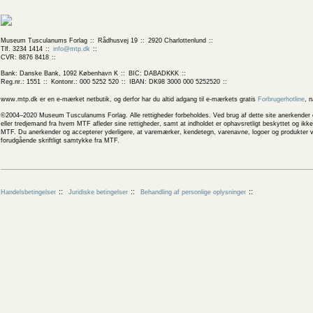
Museum Tusculanums Forlag
Rådhusvej 19
2920 Charlottenlund
Tlf. 3234 1414
info@mtp.dk
CVR: 8876 8418
Bank: Danske Bank, 1092 København K
BIC: DABADKKK
Reg.nr.: 1551
Kontonr.: 000 5252 520
IBAN: DK98 3000 000 5252520
www.mtp.dk er en e-mærket netbutik, og derfor har du altid adgang til e-mærkets gratis
Forbrugerhotline
, 
©2004–2020 Museum Tusculanums Forlag. Alle rettigheder forbeholdes. Ved brug af dette site anerkender og
eller tredjemand fra hvem MTF afleder sine rettigheder, samt at indholdet er ophavsretligt beskyttet og ik
MTF. Du anerkender og accepterer yderligere, at varemærker, kendetegn, varenavne, logoer og produkter v
forudgående skriftligt samtykke fra MTF.
Handelsbetingelser
Juridiske betingelser
Behandling af personlige oplysninger