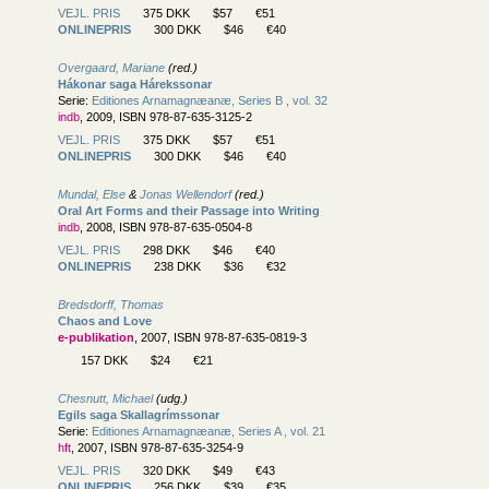
VEJL. PRIS
375 DKK
$57
€51
ONLINEPRIS
300 DKK
$46
€40
Overgaard, Mariane
(red.)
Hákonar saga Hárekssonar
Serie:
Editiones Arnamagnæanæ, Series B , vol. 32
indb
, 2009, ISBN 978-87-635-3125-2
VEJL. PRIS
375 DKK
$57
€51
ONLINEPRIS
300 DKK
$46
€40
Mundal, Else
&
Jonas Wellendorf
(red.)
Oral Art Forms and their Passage into Writing
indb
, 2008, ISBN 978-87-635-0504-8
VEJL. PRIS
298 DKK
$46
€40
ONLINEPRIS
238 DKK
$36
€32
Bredsdorff, Thomas
Chaos and Love
e-publikation
, 2007, ISBN 978-87-635-0819-3
157 DKK
$24
€21
Chesnutt, Michael
(udg.)
Egils saga Skallagrímssonar
Serie:
Editiones Arnamagnæanæ, Series A , vol. 21
hft
, 2007, ISBN 978-87-635-3254-9
VEJL. PRIS
320 DKK
$49
€43
ONLINEPRIS
256 DKK
$39
€35