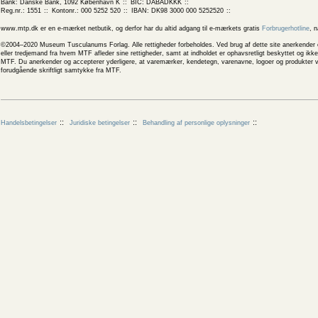
Bank: Danske Bank, 1092 København K
BIC: DABADKKK
Reg.nr.: 1551
Kontonr.: 000 5252 520
IBAN: DK98 3000 000 5252520
www.mtp.dk er en e-mærket netbutik, og derfor har du altid adgang til e-mærkets gratis
Forbrugerhotline
, 
©2004–2020 Museum Tusculanums Forlag. Alle rettigheder forbeholdes. Ved brug af dette site anerkender og
eller tredjemand fra hvem MTF afleder sine rettigheder, samt at indholdet er ophavsretligt beskyttet og ik
MTF. Du anerkender og accepterer yderligere, at varemærker, kendetegn, varenavne, logoer og produkter v
forudgående skriftligt samtykke fra MTF.
Handelsbetingelser
Juridiske betingelser
Behandling af personlige oplysninger