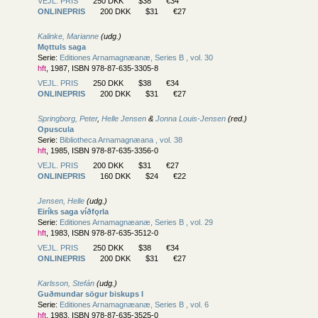
VEJL. PRIS
250 DKK
$38
€34
ONLINEPRIS
200 DKK
$31
€27
Kalinke, Marianne
(udg.)
Mǫttuls saga
Serie:
Editiones Arnamagnæanæ, Series B , vol. 30
hft
, 1987, ISBN 978-87-635-3305-8
VEJL. PRIS
250 DKK
$38
€34
ONLINEPRIS
200 DKK
$31
€27
Springborg, Peter
,
Helle Jensen
&
Jonna Louis-Jensen
(red.)
Opuscula
Serie:
Bibliotheca Arnamagnæana , vol. 38
hft
, 1985, ISBN 978-87-635-3356-0
VEJL. PRIS
200 DKK
$31
€27
ONLINEPRIS
160 DKK
$24
€22
Jensen, Helle
(udg.)
Eiríks saga víðfǫrla
Serie:
Editiones Arnamagnæanæ, Series B , vol. 29
hft
, 1983, ISBN 978-87-635-3512-0
VEJL. PRIS
250 DKK
$38
€34
ONLINEPRIS
200 DKK
$31
€27
Karlsson, Stefán
(udg.)
Guðmundar sögur biskups I
Serie:
Editiones Arnamagnæanæ, Series B , vol. 6
hft
, 1983, ISBN 978-87-635-3525-0