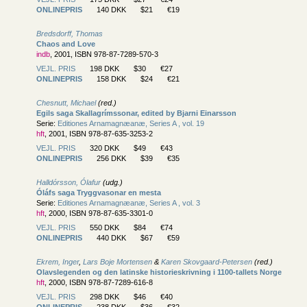
ONLINEPRIS
140 DKK
$21
€19
Bredsdorff, Thomas
Chaos and Love
indb
, 2001, ISBN 978-87-7289-570-3
VEJL. PRIS
198 DKK
$30
€27
ONLINEPRIS
158 DKK
$24
€21
Chesnutt, Michael
(red.)
Egils saga Skallagrímssonar, edited by Bjarni Einarsson
Serie:
Editiones Arnamagnæanæ, Series A , vol. 19
hft
, 2001, ISBN 978-87-635-3253-2
VEJL. PRIS
320 DKK
$49
€43
ONLINEPRIS
256 DKK
$39
€35
Halldórsson, Ólafur
(udg.)
Óláfs saga Tryggvasonar en mesta
Serie:
Editiones Arnamagnæanæ, Series A , vol. 3
hft
, 2000, ISBN 978-87-635-3301-0
VEJL. PRIS
550 DKK
$84
€74
ONLINEPRIS
440 DKK
$67
€59
Ekrem, Inger
,
Lars Boje Mortensen
&
Karen Skovgaard-Petersen
(red.)
Olavslegenden og den latinske historieskrivning i 1100-tallets Norge
hft
, 2000, ISBN 978-87-7289-616-8
VEJL. PRIS
298 DKK
$46
€40
ONLINEPRIS
238 DKK
$36
€32