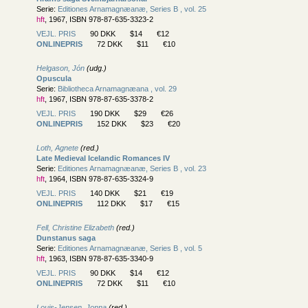
Serie:
Editiones Arnamagnæanæ, Series B , vol. 25
hft
, 1967, ISBN 978-87-635-3323-2
VEJL. PRIS
90 DKK
$14
€12
ONLINEPRIS
72 DKK
$11
€10
Helgason, Jón
(udg.)
Opuscula
Serie:
Bibliotheca Arnamagnæana , vol. 29
hft
, 1967, ISBN 978-87-635-3378-2
VEJL. PRIS
190 DKK
$29
€26
ONLINEPRIS
152 DKK
$23
€20
Loth, Agnete
(red.)
Late Medieval Icelandic Romances IV
Serie:
Editiones Arnamagnæanæ, Series B , vol. 23
hft
, 1964, ISBN 978-87-635-3324-9
VEJL. PRIS
140 DKK
$21
€19
ONLINEPRIS
112 DKK
$17
€15
Fell, Christine Elizabeth
(red.)
Dunstanus saga
Serie:
Editiones Arnamagnæanæ, Series B , vol. 5
hft
, 1963, ISBN 978-87-635-3340-9
VEJL. PRIS
90 DKK
$14
€12
ONLINEPRIS
72 DKK
$11
€10
Louis-Jensen, Jonna
(red.)