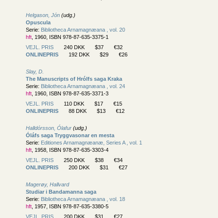
Helgason, Jón
(udg.)
Opuscula
Serie:
Bibliotheca Arnamagnæana , vol. 20
hft
, 1960, ISBN 978-87-635-3375-1
VEJL. PRIS
240 DKK
$37
€32
ONLINEPRIS
192 DKK
$29
€26
Slay, D.
The Manuscripts of Hrólfs saga Kraka
Serie:
Bibliotheca Arnamagnæana , vol. 24
hft
, 1960, ISBN 978-87-635-3371-3
VEJL. PRIS
110 DKK
$17
€15
ONLINEPRIS
88 DKK
$13
€12
Halldórsson, Ólafur
(udg.)
Óláfs saga Tryggvasonar en mesta
Serie:
Editiones Arnamagnæanæ, Series A , vol. 1
hft
, 1958, ISBN 978-87-635-3303-4
VEJL. PRIS
250 DKK
$38
€34
ONLINEPRIS
200 DKK
$31
€27
Magerøy, Hallvard
Studiar i Bandamanna saga
Serie:
Bibliotheca Arnamagnæana , vol. 18
hft
, 1957, ISBN 978-87-635-3380-5
VEJL. PRIS
200 DKK
$31
€27