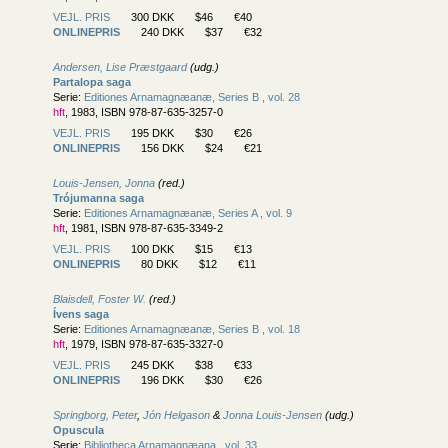
VEJL. PRIS
300 DKK
$46
€40
ONLINEPRIS
240 DKK
$37
€32
Andersen, Lise Præstgaard
(udg.)
Partalopa saga
Serie:
Editiones Arnamagnæanæ, Series B , vol. 28
hft
, 1983, ISBN 978-87-635-3257-0
VEJL. PRIS
195 DKK
$30
€26
ONLINEPRIS
156 DKK
$24
€21
Louis-Jensen, Jonna
(red.)
Trójumanna saga
Serie:
Editiones Arnamagnæanæ, Series A , vol. 9
hft
, 1981, ISBN 978-87-635-3349-2
VEJL. PRIS
100 DKK
$15
€13
ONLINEPRIS
80 DKK
$12
€11
Blaisdell, Foster W.
(red.)
Ívens saga
Serie:
Editiones Arnamagnæanæ, Series B , vol. 18
hft
, 1979, ISBN 978-87-635-3327-0
VEJL. PRIS
245 DKK
$38
€33
ONLINEPRIS
196 DKK
$30
€26
Springborg, Peter
,
Jón Helgason
&
Jonna Louis-Jensen
(udg.)
Opuscula
Serie:
Bibliotheca Arnamagnæana , vol. 33