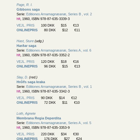
Page, R. I.
Gibbons saga
Serie:
Editiones Arnamagnæanæ, Series B , vol. 2
hft
, 1960, ISBN 978-87-635-3339-3
VEJL. PRIS
100 DKK
$15
€13
ONLINEPRIS
80 DKK
$12
€11
Hast, Sture
(udg.)
Harðar saga
Serie:
Editiones Arnamagnæanæ, Series A , vol. 6
hft
, 1960, ISBN 978-87-635-3352-2
VEJL. PRIS
120 DKK
$18
€16
ONLINEPRIS
96 DKK
$15
€13
Slay, D.
(red.)
Hrólfs saga kraka
Serie:
Editiones Arnamagnæanæ, Series B , vol. 1
hft
, 1960, ISBN 978-87-635-3342-3
VEJL. PRIS
90 DKK
$14
€12
ONLINEPRIS
72 DKK
$11
€10
Loth, Agnete
Membrana Regia Deperdita
Serie:
Editiones Arnamagnæanæ, Series A , vol. 5
hft
, 1960, ISBN 978-87-635-3353-9
VEJL. PRIS
220 DKK
$34
€30
ONLINEPRIS
176 DKK
$27
€24