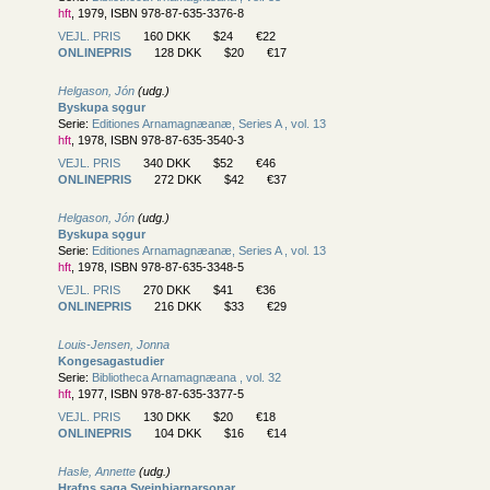
hft
, 1979, ISBN 978-87-635-3376-8
VEJL. PRIS
160 DKK
$24
€22
ONLINEPRIS
128 DKK
$20
€17
Helgason, Jón
(udg.)
Byskupa sǫgur
Serie:
Editiones Arnamagnæanæ, Series A , vol. 13
hft
, 1978, ISBN 978-87-635-3540-3
VEJL. PRIS
340 DKK
$52
€46
ONLINEPRIS
272 DKK
$42
€37
Helgason, Jón
(udg.)
Byskupa sǫgur
Serie:
Editiones Arnamagnæanæ, Series A , vol. 13
hft
, 1978, ISBN 978-87-635-3348-5
VEJL. PRIS
270 DKK
$41
€36
ONLINEPRIS
216 DKK
$33
€29
Louis-Jensen, Jonna
Kongesagastudier
Serie:
Bibliotheca Arnamagnæana , vol. 32
hft
, 1977, ISBN 978-87-635-3377-5
VEJL. PRIS
130 DKK
$20
€18
ONLINEPRIS
104 DKK
$16
€14
Hasle, Annette
(udg.)
Hrafns saga Sveinbjarnarsonar