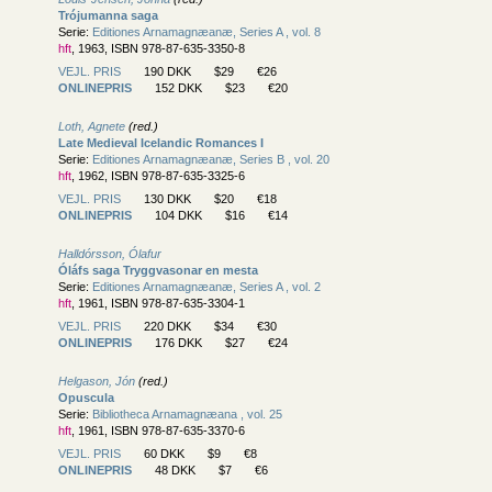
Trójumanna saga
Serie:
Editiones Arnamagnæanæ, Series A , vol. 8
hft
, 1963, ISBN 978-87-635-3350-8
VEJL. PRIS
190 DKK
$29
€26
ONLINEPRIS
152 DKK
$23
€20
Loth, Agnete
(red.)
Late Medieval Icelandic Romances I
Serie:
Editiones Arnamagnæanæ, Series B , vol. 20
hft
, 1962, ISBN 978-87-635-3325-6
VEJL. PRIS
130 DKK
$20
€18
ONLINEPRIS
104 DKK
$16
€14
Halldórsson, Ólafur
Óláfs saga Tryggvasonar en mesta
Serie:
Editiones Arnamagnæanæ, Series A , vol. 2
hft
, 1961, ISBN 978-87-635-3304-1
VEJL. PRIS
220 DKK
$34
€30
ONLINEPRIS
176 DKK
$27
€24
Helgason, Jón
(red.)
Opuscula
Serie:
Bibliotheca Arnamagnæana , vol. 25
hft
, 1961, ISBN 978-87-635-3370-6
VEJL. PRIS
60 DKK
$9
€8
ONLINEPRIS
48 DKK
$7
€6