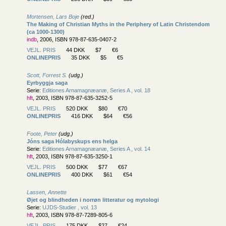
Mortensen, Lars Boje
(red.)
The Making of Christian Myths in the Periphery of Latin Christendom
(ca 1000-1300)
indb
, 2006, ISBN 978-87-635-0407-2
VEJL. PRIS
44 DKK
$7
€6
ONLINEPRIS
35 DKK
$5
€5
Scott, Forrest S.
(udg.)
Eyrbyggja saga
Serie:
Editiones Arnamagnæanæ, Series A , vol. 18
hft
, 2003, ISBN 978-87-635-3252-5
VEJL. PRIS
520 DKK
$80
€70
ONLINEPRIS
416 DKK
$64
€56
Foote, Peter
(udg.)
Jóns saga Hólabyskups ens helga
Serie:
Editiones Arnamagnæanæ, Series A , vol. 14
hft
, 2003, ISBN 978-87-635-3250-1
VEJL. PRIS
500 DKK
$77
€67
ONLINEPRIS
400 DKK
$61
€54
Lassen, Annette
Øjet og blindheden i norrøn litteratur og mytologi
Serie:
UJDS-Studier , vol. 13
hft
, 2003, ISBN 978-87-7289-805-6
VEJL. PRIS
175 DKK
$27
€24