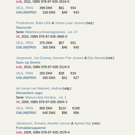
indb
, 2011, ISBN 978-87-635-2616-6
VEJL. PRIS
398 DKK
$61
€54
ONLINEPRIS
318 DKK
$49
€43
Frederiksen, Britta Olrik
&
Jonna Louis-Jensen
(red.)
Opuscula
Serie:
Bibliotheca Arnamagnæana , vol. 47
hft
, 2010, ISBN 978-87-635-3666-0
VEJL. PRIS
375 DKK
$57
€51
ONLINEPRIS
300 DKK
$46
€40
Jørgensen, Jon Gunnar
,
Karsten Friis-Jensen
&
Else Mundal
(red.)
Saxo og Snorre
indb
, 2010, ISBN 978-87-635-3124-5
VEJL. PRIS
250 DKK
$38
€34
ONLINEPRIS
200 DKK
$31
€27
de Leeuw van Weenen, Andrea
(udg.)
Alexanders saga
Serie:
Manuscripta Nordica , vol. 2
hft
, 2009, ISBN 978-87-635-2604-3
VEJL. PRIS
800 DKK
$122
€108
ONLINEPRIS
640 DKK
$98
€86
Jakobsson, Ármann
,
Annette Lassen
&
Agneta Ney
(red.)
Fornaldarsagaerne
indb
, 2009, ISBN 978-87-635-2579-4