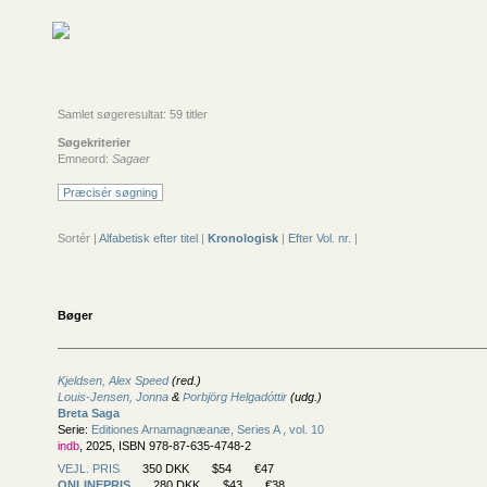
Samlet søgeresultat: 59 titler
Søgekriterier
Emneord:
Sagaer
Præcisér søgning
Sortér |
Alfabetisk efter titel
|
Kronologisk
|
Efter Vol. nr.
|
Bøger
Kjeldsen, Alex Speed
(red.)
Louis-Jensen, Jonna
&
Þorbjörg Helgadóttir
(udg.)
Breta Saga
Serie:
Editiones Arnamagnæanæ, Series A , vol. 10
indb
, 2025, ISBN 978-87-635-4748-2
VEJL. PRIS
350 DKK
$54
€47
ONLINEPRIS
280 DKK
$43
€38