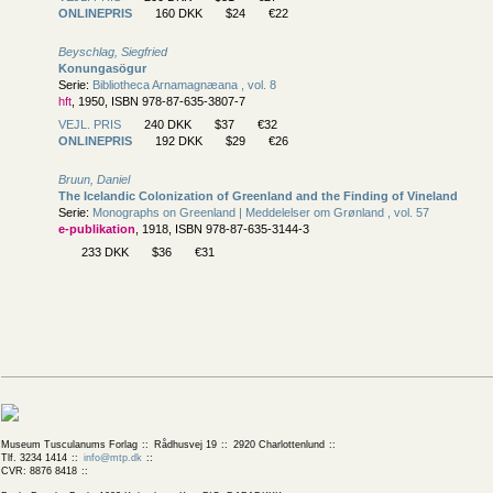
ONLINEPRIS
160 DKK
$24
€22
Beyschlag, Siegfried
Konungasögur
Serie:
Bibliotheca Arnamagnæana , vol. 8
hft
, 1950, ISBN 978-87-635-3807-7
VEJL. PRIS
240 DKK
$37
€32
ONLINEPRIS
192 DKK
$29
€26
Bruun, Daniel
The Icelandic Colonization of Greenland and the Finding of Vineland
Serie:
Monographs on Greenland | Meddelelser om Grønland , vol. 57
e-publikation
, 1918, ISBN 978-87-635-3144-3
233 DKK
$36
€31
Museum Tusculanums Forlag
Rådhusvej 19
2920 Charlottenlund
Tlf. 3234 1414
info@mtp.dk
CVR: 8876 8418