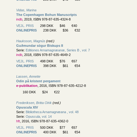
Vidas, Marina
The Copenhagen Bohun Manuscripts
indb
, 2019, ISBN 978-87-635-4324-8
VEJL. PRIS
298 DKK
$46
€40
ONLINEPRIS
238 DKK
$36
€32
Hauksson, Magnús
(red.)
Guðmundar sögur Biskups II
Serie:
Editiones Arnamagnæanæ, Series B , vol. 7
indb
, 2018, ISBN 978-87-635-4649-2
VEJL. PRIS
498 DKK
$76
€67
ONLINEPRIS
398 DKK
$61
€54
Lassen, Annette
Odin på kristent pergament
e-publikation
, 2016, ISBN 978-87-635-4212-8
160 DKK
$24
€22
Frederiksen, Britta Olrik
(red.)
Opuscula XIV
Serie:
Bibliotheca Arnamagnæana , vol. 48
Serie:
Opuscula, vol. 14
hft
, 2016, ISBN 978-87-635-4362-0
VEJL. PRIS
500 DKK
$77
€67
ONLINEPRIS
400 DKK
$61
€54