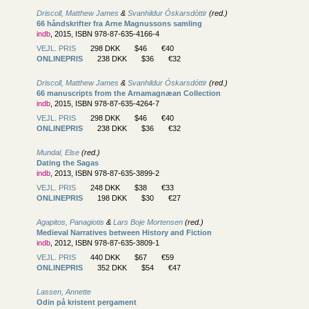
Driscoll, Matthew James
&
Svanhildur Óskarsdóttir
(red.)
66 håndskrifter fra Arne Magnussons samling
indb
, 2015, ISBN 978-87-635-4166-4
VEJL. PRIS
298 DKK
$46
€40
ONLINEPRIS
238 DKK
$36
€32
Driscoll, Matthew James
&
Svanhildur Óskarsdóttir
(red.)
66 manuscripts from the Arnamagnæan Collection
indb
, 2015, ISBN 978-87-635-4264-7
VEJL. PRIS
298 DKK
$46
€40
ONLINEPRIS
238 DKK
$36
€32
Mundal, Else
(red.)
Dating the Sagas
indb
, 2013, ISBN 978-87-635-3899-2
VEJL. PRIS
248 DKK
$38
€33
ONLINEPRIS
198 DKK
$30
€27
Agapitos, Panagiotis
&
Lars Boje Mortensen
(red.)
Medieval Narratives between History and Fiction
indb
, 2012, ISBN 978-87-635-3809-1
VEJL. PRIS
440 DKK
$67
€59
ONLINEPRIS
352 DKK
$54
€47
Lassen, Annette
Odin på kristent pergament