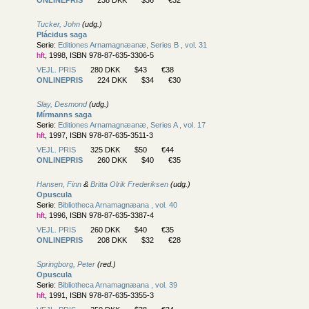
Tucker, John
(udg.)
Plácidus saga
Serie:
Editiones Arnamagnæanæ, Series B , vol. 31
hft
, 1998, ISBN 978-87-635-3306-5
VEJL. PRIS
280 DKK
$43
€38
ONLINEPRIS
224 DKK
$34
€30
Slay, Desmond
(udg.)
Mírmanns saga
Serie:
Editiones Arnamagnæanæ, Series A , vol. 17
hft
, 1997, ISBN 978-87-635-3511-3
VEJL. PRIS
325 DKK
$50
€44
ONLINEPRIS
260 DKK
$40
€35
Hansen, Finn
&
Britta Olrik Frederiksen
(udg.)
Opuscula
Serie:
Bibliotheca Arnamagnæana , vol. 40
hft
, 1996, ISBN 978-87-635-3387-4
VEJL. PRIS
260 DKK
$40
€35
ONLINEPRIS
208 DKK
$32
€28
Springborg, Peter
(red.)
Opuscula
Serie:
Bibliotheca Arnamagnæana , vol. 39
hft
, 1991, ISBN 978-87-635-3355-3