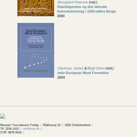
Skovgaard-Petersen
(red.)
Olavslegenden og den latinske
historieskrivning i 1100-tallets Norge
2000
Clackson, James
&
Birgit Olsen
(red.)
Indo-European Word Formation
2004
Museum Tusculanums Forlag
Rådhusvej 19
2920 Charlottenlund
Tlf. 3234 1414
info@mtp.dk
CVR: 8876 8418