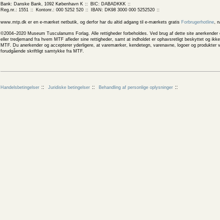
Bank: Danske Bank, 1092 København K
BIC: DABADKKK
Reg.nr.: 1551
Kontonr.: 000 5252 520
IBAN: DK98 3000 000 5252520
www.mtp.dk er en e-mærket netbutik, og derfor har du altid adgang til e-mærkets gratis
Forbrugerhotline
, 
©2004–2020 Museum Tusculanums Forlag. Alle rettigheder forbeholdes. Ved brug af dette site anerkender og
eller tredjemand fra hvem MTF afleder sine rettigheder, samt at indholdet er ophavsretligt beskyttet og ik
MTF. Du anerkender og accepterer yderligere, at varemærker, kendetegn, varenavne, logoer og produkter v
forudgående skriftligt samtykke fra MTF.
Handelsbetingelser
Juridiske betingelser
Behandling af personlige oplysninger