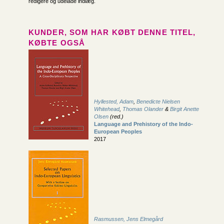
redigere og udelade indlæg.
KUNDER, SOM HAR KØBT DENNE TITEL,
KØBTE OGSÅ
Hyllested, Adam
,
Benedicte Nielsen
Whitehead
,
Thomas Olander
&
Birgit Anette
Olsen
(red.)
Language and Prehistory of the Indo-
European Peoples
2017
Rasmussen, Jens Elmegård