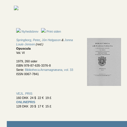
Nyhedsbrev
Print siden
Springborg, Peter
,
Jón Helgason
&
Jonna
Louis-Jensen
(red.)
Opuscula
Vol. VI
1979, 260 sider
ISBN 978-87-635-3376-8
Serie:
Bibliotheca Arnamagnæana, vol. 33
ISSN 0067-7841
VEJL. PRIS
160 DKK 24 $ 22 € 19 £
ONLINEPRIS
128 DKK 20 $ 17 € 15 £