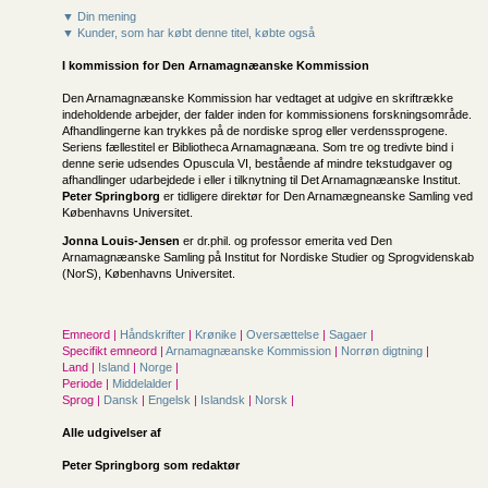
▼ Din mening
▼ Kunder, som har købt denne titel, købte også
I kommission for
Den Arnamagnæanske Kommission
Den Arnamagnæanske Kommission har vedtaget at udgive en skriftrække
indeholdende arbejder, der falder inden for kommissionens forskningsområde.
Afhandlingerne kan trykkes på de nordiske sprog eller verdenssprogene.
Seriens fællestitel er Bibliotheca Arnamagnæana. Som tre og tredivte bind i
denne serie udsendes Opuscula VI, bestående af mindre tekst­udgaver og
afhandlinger udarbejdede i eller i tilknytning til Det Arnamagnæanske Institut.
Peter Springborg
er tidligere direktør for Den Arnamægneanske Samling ved
Københavns Universitet.
Jonna Louis-Jensen
er dr.phil. og professor emerita ved Den
Arnamagnæanske Samling på Institut for Nordiske Studier og Sprogvidenskab
(NorS), Københavns Universitet.
Emneord |
Håndskrifter
|
Krønike
|
Oversættelse
|
Sagaer
|
Specifikt emneord |
Arnamagnæanske Kommission
|
Norrøn digtning
|
Land |
Island
|
Norge
|
Periode |
Middelalder
|
Sprog |
Dansk
|
Engelsk
|
Islandsk
|
Norsk
|
Alle udgivelser af
Peter Springborg som redaktør