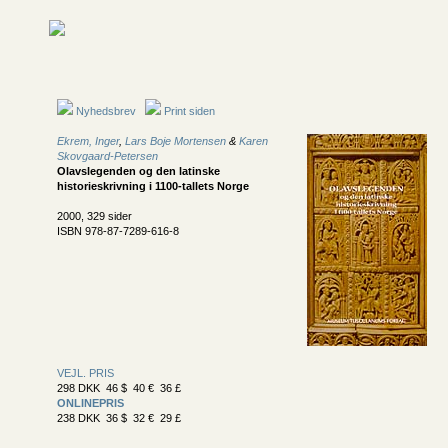
Nyhedsbrev
Print siden
Ekrem, Inger
,
Lars Boje Mortensen
&
Karen
Skovgaard-Petersen
Olavslegenden og den latinske
historieskrivning i 1100-tallets Norge
2000, 329 sider
ISBN 978-87-7289-616-8
VEJL. PRIS
298 DKK 46 $ 40 € 36 £
ONLINEPRIS
238 DKK 36 $ 32 € 29 £