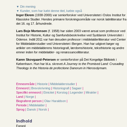
▼ Din mening
▼ Kunder, som har købt denne titel, købte også
Inger Ekrem
(1938-2000) var seniorforsker ved Universitetet i Oslos Institut for
Klassiske Studier. Hendes primære forskningsområde var norsk latinlitteratur fra
det 16. og 17. århundrede.
Lars Boje Mortensen
(f. 1958) har siden 2003 været ansat som professor ved
Institut for Historie, Kultur og Samfundsbeskrivelse ved Syddansk Universitet i
Odense. Indtil 2011 var han desuden professor i middelalderlitteratur ved Center
for Middelalderstudier ved Universitetet i Bergen. Han har udgivet bøger og
artikler om middelalderens historiografi, lærdomshistorie, teksthistorie og andre
emner inden for middelalder- og renæssancelitteratur.
Karen Skovgaard-Petersen
er seniorforsker på Det Kongelige Bibliotek i
København. Hun har bl.a. skrevet
A Journey to the Promised Land: Crusading
Theology in the Historia de profectione Danorum in Hierosolymam
.
Emneområde |
Historie
|
Middelalderstudier
|
Emneord |
Brevskrivning
|
Historiografi
|
Sagaer
|
Specifikt emneord |
Etnicitet
|
Korstog
|
Legender
|
Mirakler
|
Land |
Norge
|
Biograferet person |
Olav Haraldson
|
Periode |
Middelalder
|
Sprog |
Dansk
|
Norsk
|
Indhold
Forord