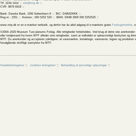
Tlf. 3234 1414
info@mtp.dk
CVR: 8876 8418
Bank: Danske Bank, 1092 København K
BIC: DABADKKK
Reg.nr.: 1551
Kontonr.: 000 5252 520
IBAN: DK98 3000 000 5252520
www.mtp.dk er en e-mærket netbutik, og derfor har du altid adgang til e-mærkets gratis
Forbrugerhotline
, 
©2004–2020 Museum Tusculanums Forlag. Alle rettigheder forbeholdes. Ved brug af dette site anerkender og
eller tredjemand fra hvem MTF afleder sine rettigheder, samt at indholdet er ophavsretligt beskyttet og ik
MTF. Du anerkender og accepterer yderligere, at varemærker, kendetegn, varenavne, logoer og produkter v
forudgående skriftligt samtykke fra MTF.
Handelsbetingelser
Juridiske betingelser
Behandling af personlige oplysninger