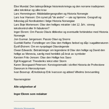
Else Mundal: Den latinspråklege historieskrivinga og den norrøne tradisjonen:
ulike teknikkar og ulike krav
Lars Hemmingsen: Middelaldergeografien og Historia Norwegie
Lars Ivar Hansen: Om synet på "de andre" — ute og hjemme. Geografi og
folkeslag på Nordkalotten i følge Historia Norwegiae
Lars Boje Mortensen: Olav den helliges mirakler i det 12. årh.: streng
tekstkontrol eller fri fabuleren?
Inger Ekrem: Om Passio Olavis tilblivelse og eventuelle forbindelse med Historia
Norwegie
Jon Gunnar Jørgensen: Passio Olavi og Snorre
Gunhild Røthe: Fortellinger om Olav den Helliges fødsel og dåp i sagalitteraturen
Eyolf Østrem: Om en nyopdaget Olavslegende
Owan Edwards: Betraktninger om legendene til Olav den hellige og David den
hellige av Menevia, særlig med henblikk på bruk av symboler
Karsten Friis-Jensen: Olav den Hellige hos Saxo
Egil Kraggerud: Theoderiks tekst etter Storm
Karen Skovgaard-Petersen: Korstogstematik i skriftet Historia de Profectione
Danorum in Hierosolymam
Ivan Boserup: Ærkebiskop Erik Ivarsson og abbed Vilhelms brevsamling
Navneregister
Alle udgivelser af
Inger Ekrem som redaktør
Historia Norwegie