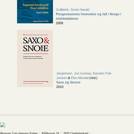
Gullbekk, Svein Harald
Pengevesenets fremvekst og fall i Norge i
middelalderen
2009
Jørgensen, Jon Gunnar
,
Karsten Friis-
Jensen
&
Else Mundal
(red.)
Saxo og Snorre
2010
Museum Tusculanums Forlag
Rådhusvej 19
2920 Charlottenlund