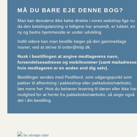
MÅ DU BARE EJE DENNE BOG?
Man kan desværre ikke købe direkte i vores webshop lige nu
da den betalingsløsning vi tidligere har anvendt, er lukket; en
ny og bedre hjemmeside er under udvikling.
Indtil videre kan man bestille bøger på den gammeldags
maner, ved at skrive til
order@mtp.dk
.
Husk i bestillingen at angive modtagerens navn,
forsendelsesadresse og mobilnummer (samt mailadresse
hvis modtageren er en anden end dig selv).
Bestillinger sendes med PostNord, som udgangspunkt som
pakker til afhentning i pakkeshop eller pakkeboks/nærboks;
læs mere her
. Hvis du behøver levering til døren eller ikke har
mulighed for at hente fra pakkeboks/nærboks, så angiv også
det i din bestilling.
Se udvalgte sider