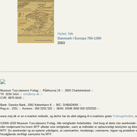
Hybel, Nils
Danmark i Europa 750-1300
2003
Museum Tusculanums Forlag
Rådhusvej 19
2920 Charlottenlund
Tlf. 3234 1414
info@mtp.dk
CVR: 8876 8418
Bank: Danske Bank, 1092 København K
BIC: DABADKKK
Reg.nr.: 1551
Kontonr.: 000 5252 520
IBAN: DK98 3000 000 5252520
www.mtp.dk er en e-mærket netbutik, og derfor har du altid adgang til e-mærkets gratis
Forbrugerhotline
, 
©2004–2020 Museum Tusculanums Forlag. Alle rettigheder forbeholdes. Ved brug af dette site anerkender og
eller tredjemand fra hvem MTF afleder sine rettigheder, samt at indholdet er ophavsretligt beskyttet og ik
MTF. Du anerkender og accepterer yderligere, at varemærker, kendetegn, varenavne, logoer og produkter v
forudgående skriftligt samtykke fra MTF.