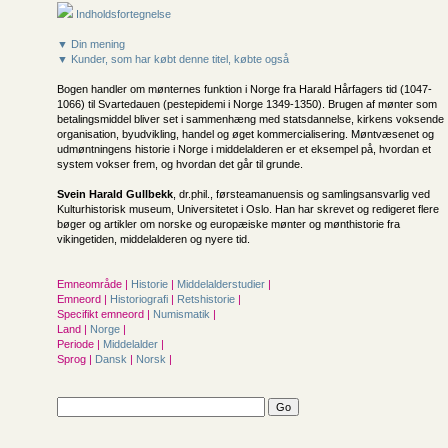
Indholdsfortegnelse
▼ Din mening
▼ Kunder, som har købt denne titel, købte også
Bogen handler om mønternes funktion i Norge fra Harald Hårfagers tid (1047-
1066) til Svartedauen (pestepidemi i Norge 1349-1350). Brugen af mønter som
betalingsmiddel bliver set i sammenhæng med statsdannelse, kirkens voksende
organisation, byudvikling, handel og øget kommercialisering. Møntvæsenet og
udmøntningens historie i Norge i middelalderen er et eksempel på, hvordan et
system vokser frem, og hvordan det går til grunde.
Svein Harald Gullbekk
, dr.phil., førsteamanuensis og samlingsansvarlig ved
Kulturhistorisk museum, Universitetet i Oslo. Han har skrevet og redigeret flere
bøger og artikler om norske og europæiske mønter og mønthistorie fra
vikingetiden, middelalderen og nyere tid.
Emneområde |
Historie
|
Middelalderstudier
|
Emneord |
Historiografi
|
Retshistorie
|
Specifikt emneord |
Numismatik
|
Land |
Norge
|
Periode |
Middelalder
|
Sprog |
Dansk
|
Norsk
|