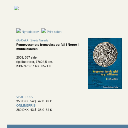
Nyhedsbrev
Print siden
Gullbekk, Svein Harald
Pengevesenets fremvekst og fall i Norge i
middelalderen
2009, 387 sider
rigt illustreret, 17x24,5 cm.
ISBN 978-87-635-0571-0
VEJL. PRIS
350 DKK 54 $ 47 € 42 £
ONLINEPRIS
280 DKK 43 $ 38 € 34 £