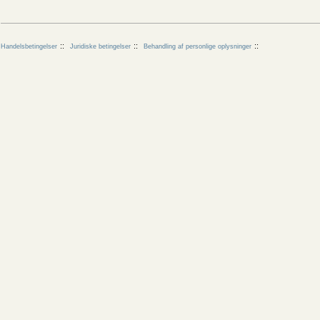
Handelsbetingelser
Juridiske betingelser
Behandling af personlige oplysninger