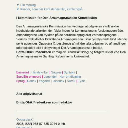
▼ Din mening
▼ Kunder, som har købt denne titel, købte også
I kommission for
Den Arnamagnæanske Kommission
Den Arnamagnæanske Kommission har vedtaget at udgive en skrift­række
indeholdende arbejder, der falder inden for kommissionens forskningsområde.
Afhandlingerne kan trykkes på de nordiske sprog el­ler verdenssprogene.
Seriens fællestitel er Bibliotheca Arnamagnæana. Som fyrretyvende bind i denne
serie udsendes Opuscula X, bestående af mindre tekstudgaver og afhandlinger
udarbejdede i eller i tilknytning til Det Arnamagnæanske Institut.
Britta Olrik Frederiksen
er mag.art. i nordisk filologi og tidligere lektor ved Den
Arnamagnæanske Samling, Københavns Universitet.
Emneord |
Håndskrifter
|
Sagaer
|
Syntaks
|
Specifikt emneord |
Legender
|
Norrøn digtning
|
Sprog |
Dansk
|
Engelsk
|
Islandsk
|
Norsk
|
Tysk
|
Alle udgivelser af
Britta Olrik Frederiksen som redaktør
Opuscula XI
2003, ISBN 978-87-635-3244-0, hft