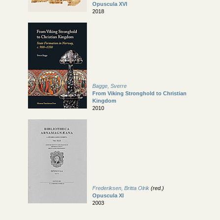
Opuscula XVI
2018
Bagge, Sverre
From Viking Stronghold to Christian
Kingdom
2010
Frederiksen, Britta Olrik
(red.)
Opuscula XI
2003