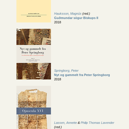
Hauksson, Magnús
(red.)
Guðmundar sögur Biskups II
2018
Springborg, Peter
Nyt og gammelt fra Peter Springborg
2018
Lassen, Annette
&
Philip Thomas Lavender
(red.)