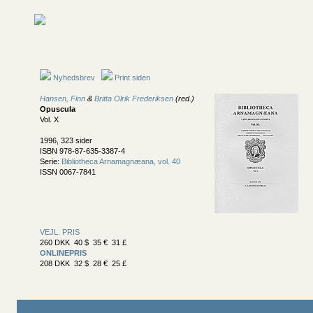
Nyhedsbrev
Print siden
Hansen, Finn
&
Britta Olrik Frederiksen
(red.)
Opuscula
Vol. X
1996, 323 sider
ISBN 978-87-635-3387-4
Serie:
Bibliotheca Arnamagnæana, vol. 40
ISSN 0067-7841
VEJL. PRIS
260 DKK 40 $ 35 € 31 £
ONLINEPRIS
208 DKK 32 $ 28 € 25 £