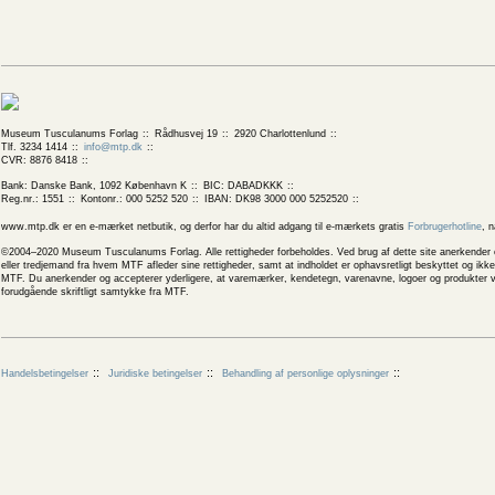
Museum Tusculanums Forlag
Rådhusvej 19
2920 Charlottenlund
Tlf. 3234 1414
info@mtp.dk
CVR: 8876 8418
Bank: Danske Bank, 1092 København K
BIC: DABADKKK
Reg.nr.: 1551
Kontonr.: 000 5252 520
IBAN: DK98 3000 000 5252520
www.mtp.dk er en e-mærket netbutik, og derfor har du altid adgang til e-mærkets gratis
Forbrugerhotline
, 
©2004–2020 Museum Tusculanums Forlag. Alle rettigheder forbeholdes. Ved brug af dette site anerkender og
eller tredjemand fra hvem MTF afleder sine rettigheder, samt at indholdet er ophavsretligt beskyttet og ik
MTF. Du anerkender og accepterer yderligere, at varemærker, kendetegn, varenavne, logoer og produkter v
forudgående skriftligt samtykke fra MTF.
Handelsbetingelser
Juridiske betingelser
Behandling af personlige oplysninger