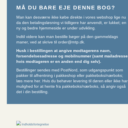
MÅ DU BARE EJE DENNE BOG?
Man kan desværre ikke købe direkte i vores webshop lige nu
da den betalingsløsning vi tidligere har anvendt, er lukket; en
ny og bedre hjemmeside er under udvikling.
Indtil videre kan man bestille bøger på den gammeldags
maner, ved at skrive til
order@mtp.dk
.
Husk i bestillingen at angive modtagerens navn,
forsendelsesadresse og mobilnummer (samt mailadresse
hvis modtageren er en anden end dig selv).
Bestillinger sendes med PostNord, som udgangspunkt som
pakker til afhentning i pakkeshop eller pakkeboks/nærboks;
læs mere her
. Hvis du behøver levering til døren eller ikke har
mulighed for at hente fra pakkeboks/nærboks, så angiv også
det i din bestilling.
Indholdsfortegnelse