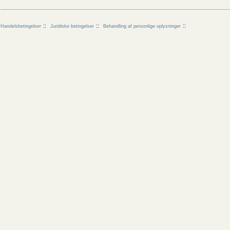
Handelsbetingelser
Juridiske betingelser
Behandling af personlige oplysninger