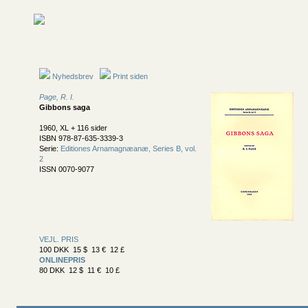
Nyhedsbrev
Print siden
Page, R. I.
Gibbons saga
1960, XL + 116 sider
ISBN 978-87-635-3339-3
Serie:
Editiones Arnamagnæanæ, Series B, vol.
2
ISSN 0070-9077
VEJL. PRIS
100 DKK 15 $ 13 € 12 £
ONLINEPRIS
80 DKK 12 $ 11 € 10 £