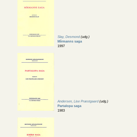
Slay, Desmond
(udg.)
Mírmanns saga
1997
Andersen, Lise Præstgaard
(udg.)
Partalopa saga
1983