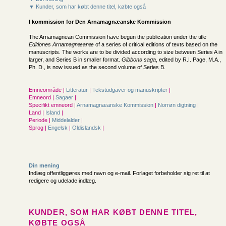
▼ Kunder, som har købt denne titel, købte også
I kommission for
Den Arnamagnæanske Kommission
The Arnamagnean Commission have begun the publication under the title
Editiones Arnamagnæanæ
of a series of critical editions of texts based on the
manuscripts. The works are to be divided according to size between Series A in
larger, and Series B in smaller format.
Gibbons saga
, edited by R.I. Page, M.A.,
Ph. D., is now issued as the second volume of Series B.
Emneområde |
Litteratur
|
Tekstudgaver og manuskripter
|
Emneord |
Sagaer
|
Specifikt emneord |
Arnamagnæanske Kommission
|
Norrøn digtning
|
Land |
Island
|
Periode |
Middelalder
|
Sprog |
Engelsk
|
Oldislandsk
|
Din mening
Indlæg offentliggøres med navn og e-mail. Forlaget forbeholder sig ret til at
redigere og udelade indlæg.
KUNDER, SOM HAR KØBT DENNE TITEL,
KØBTE OGSÅ