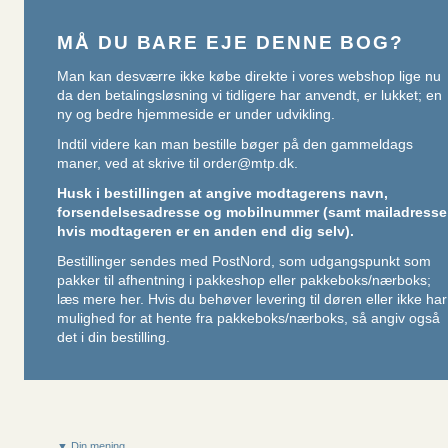
MÅ DU BARE EJE DENNE BOG?
Man kan desværre ikke købe direkte i vores webshop lige nu
da den betalingsløsning vi tidligere har anvendt, er lukket; en
ny og bedre hjemmeside er under udvikling.
Indtil videre kan man bestille bøger på den gammeldags
maner, ved at skrive til
order@mtp.dk
.
Husk i bestillingen at angive modtagerens navn,
forsendelsesadresse og mobilnummer (samt mailadresse
hvis modtageren er en anden end dig selv).
Bestillinger sendes med PostNord, som udgangspunkt som
pakker til afhentning i pakkeshop eller pakkeboks/nærboks;
læs mere her
. Hvis du behøver levering til døren eller ikke har
mulighed for at hente fra pakkeboks/nærboks, så angiv også
det i din bestilling.
▼ Din mening