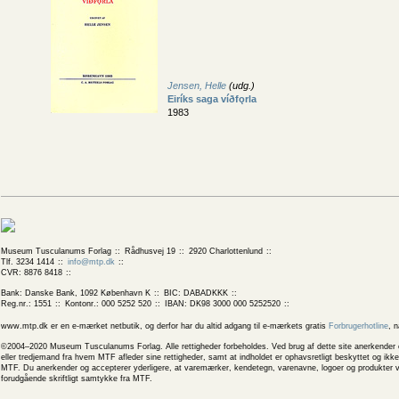
Jensen, Helle
(udg.)
Eiríks saga víðfǫrla
1983
Museum Tusculanums Forlag
Rådhusvej 19
2920 Charlottenlund
Tlf. 3234 1414
info@mtp.dk
CVR: 8876 8418
Bank: Danske Bank, 1092 København K
BIC: DABADKKK
Reg.nr.: 1551
Kontonr.: 000 5252 520
IBAN: DK98 3000 000 5252520
www.mtp.dk er en e-mærket netbutik, og derfor har du altid adgang til e-mærkets gratis
Forbrugerhotline
, 
©2004–2020 Museum Tusculanums Forlag. Alle rettigheder forbeholdes. Ved brug af dette site anerkender og
eller tredjemand fra hvem MTF afleder sine rettigheder, samt at indholdet er ophavsretligt beskyttet og ik
MTF. Du anerkender og accepterer yderligere, at varemærker, kendetegn, varenavne, logoer og produkter v
forudgående skriftligt samtykke fra MTF.