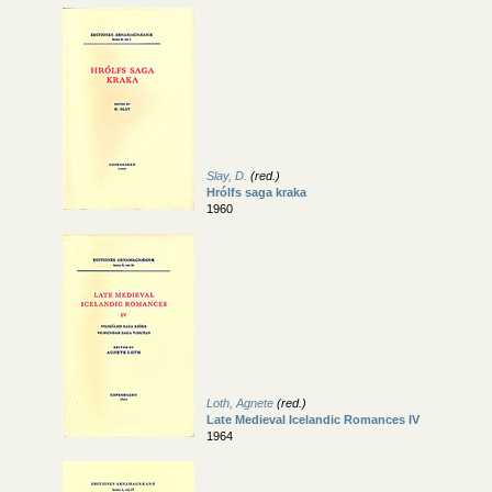
Slay, D.
(red.)
Hrólfs saga kraka
1960
Loth, Agnete
(red.)
Late Medieval Icelandic Romances IV
1964