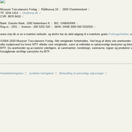
Museum Tusculanums Forlag
Rådhusvej 19
2920 Charlottenlund
Tlf. 3234 1414
info@mtp.dk
CVR: 8876 8418
Bank: Danske Bank, 1092 København K
BIC: DABADKKK
Reg.nr.: 1551
Kontonr.: 000 5252 520
IBAN: DK98 3000 000 5252520
www.mtp.dk er en e-mærket netbutik, og derfor har du altid adgang til e-mærkets gratis
Forbrugerhotline
, 
©2004–2020 Museum Tusculanums Forlag. Alle rettigheder forbeholdes. Ved brug af dette site anerkender og
eller tredjemand fra hvem MTF afleder sine rettigheder, samt at indholdet er ophavsretligt beskyttet og ik
MTF. Du anerkender og accepterer yderligere, at varemærker, kendetegn, varenavne, logoer og produkter v
forudgående skriftligt samtykke fra MTF.
Handelsbetingelser
Juridiske betingelser
Behandling af personlige oplysninger