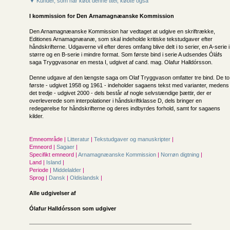
▼ Kunder, som har købt denne titel, købte også
I kommission for
Den Arnamagnæanske Kommission
Den Arnamagnæanske Kommission har vedtaget at ud­give en skriftrække,
Editiones Arnamagnæanæ, som skal indeholde kritiske tekstudgaver efter
håndskrifterne. Ud­gaverne vil efter deres omfang blive delt i to serier, en A-serie i
større og en B-serie i mindre format. Som første bind i serie A udsendes Óláfs
saga Tryggvasonar en mesta I, udgivet af cand. mag. Olafur Halldórsson.
Denne udgave af den længste saga om Olaf Tryggvason om­fatter tre bind. De to
første - udgivet 1958 og 1961 - indeholder sagaens tekst med varianter, medens
det tredje - udgivet 2000 - dels består af nogle selvstændige þættir, der er
overleverede som interpolationer i håndskriftklasse D, dels bringer en
redegørelse for håndskrifterne og deres ind­byrdes forhold, samt for sagaens
kilder.
Emneområde |
Litteratur
|
Tekstudgaver og manuskripter
|
Emneord |
Sagaer
|
Specifikt emneord |
Arnamagnæanske Kommission
|
Norrøn digtning
|
Land |
Island
|
Periode |
Middelalder
|
Sprog |
Dansk
|
Oldislandsk
|
Alle udgivelser af
Ólafur Halldórsson som udgiver