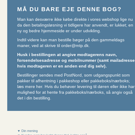
MÅ DU BARE EJE DENNE BOG?
Man kan desværre ikke købe direkte i vores webshop lige nu
da den betalingsløsning vi tidligere har anvendt, er lukket; en
ny og bedre hjemmeside er under udvikling.
Indtil videre kan man bestille bøger på den gammeldags
maner, ved at skrive til
order@mtp.dk
.
Husk i bestillingen at angive modtagerens navn,
forsendelsesadresse og mobilnummer (samt mailadresse
hvis modtageren er en anden end dig selv).
Bestillinger sendes med PostNord, som udgangspunkt som
pakker til afhentning i pakkeshop eller pakkeboks/nærboks;
læs mere her
. Hvis du behøver levering til døren eller ikke har
mulighed for at hente fra pakkeboks/nærboks, så angiv også
det i din bestilling.
▼ Din mening