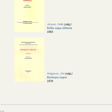
Jensen, Helle
(udg.)
Eiríks saga víðfǫrla
1983
Helgason, Jón
(udg.)
Byskupa sǫgur
1978