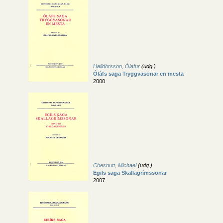
Halldórsson, Ólafur
(udg.)
Óláfs saga Tryggvasonar en mesta
2000
Chesnutt, Michael
(udg.)
Egils saga Skallagrímssonar
2007