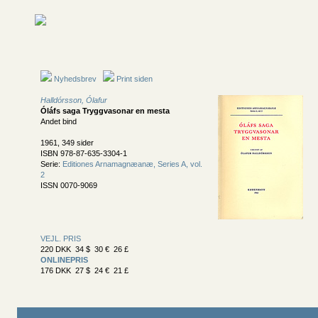
Nyhedsbrev
Print siden
Halldórsson, Ólafur
Óláfs saga Tryggvasonar en mesta
Andet bind
1961, 349 sider
ISBN 978-87-635-3304-1
Serie:
Editiones Arnamagnæanæ, Series A, vol.
2
ISSN 0070-9069
VEJL. PRIS
220 DKK 34 $ 30 € 26 £
ONLINEPRIS
176 DKK 27 $ 24 € 21 £