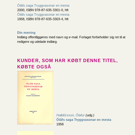
Óláfs saga Tryggvasonar en mesta
2000, ISBN 978-87-635-3301-0, hft
Óláfs saga Tryggvasonar en mesta
1958, ISBN 978-87-635-3303-4, hft
Din mening
Indlæg offentliggøres med navn og e-mail. Forlaget forbeholder sig ret til at
redigere og udelade indlæg.
KUNDER, SOM HAR KØBT DENNE TITEL,
KØBTE OGSÅ
Halldórsson, Ólafur
(udg.)
Óláfs saga Tryggvasonar en mesta
1958