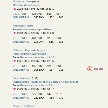
Guillaume, Jean
(red.)
Maisons des champs
hft
, 2003, ISBN 978-87-635-0631-1
VEJL. PRIS
425 DKK
$65
€57
ONLINEPRIS
340 DKK
$52
€46
Neiiendam, Klaus
Perspektivscenens oprindelse
hft
, 2003, ISBN 978-87-7289-814-8
VEJL. PRIS
148 DKK
$23
€20
ONLINEPRIS
118 DKK
$18
€16
Poliziano, Angelo Ambrogini
Pazzi-sammensværgelsen
Serie:
Renæssancestudier , vol. 10
hft
, 2001, ISBN 978-87-7289-678-6
VEJL. PRIS
135 DKK
$21
€18
udsolgt
ONLINEPRIS
108 DKK
$17
€15
Pade, Marianne
(red.)
Renaissance Readings of the Corpus Aristotelicum
Serie:
Renæssancestudier , vol. 9
hft
, 2000, ISBN 978-87-7289-585-7
VEJL. PRIS
275 DKK
$42
€37
ONLINEPRIS
220 DKK
$34
€30
Gautier, Carl Didier