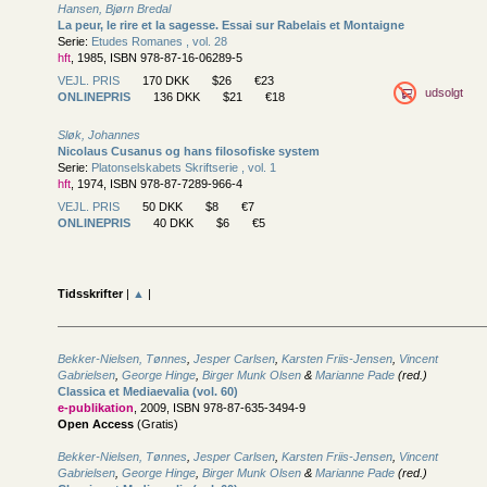
Hansen, Bjørn Bredal
La peur, le rire et la sagesse. Essai sur Rabelais et Montaigne
Serie:
Etudes Romanes , vol. 28
hft
, 1985, ISBN 978-87-16-06289-5
VEJL. PRIS
170 DKK
$26
€23
udsolgt
ONLINEPRIS
136 DKK
$21
€18
Sløk, Johannes
Nicolaus Cusanus og hans filosofiske system
Serie:
Platonselskabets Skriftserie , vol. 1
hft
, 1974, ISBN 978-87-7289-966-4
VEJL. PRIS
50 DKK
$8
€7
ONLINEPRIS
40 DKK
$6
€5
Tidsskrifter
|
▲
|
Bekker-Nielsen, Tønnes
,
Jesper Carlsen
,
Karsten Friis-Jensen
,
Vincent
Gabrielsen
,
George Hinge
,
Birger Munk Olsen
&
Marianne Pade
(red.)
Classica et Mediaevalia (vol. 60)
e-publikation
, 2009, ISBN 978-87-635-3494-9
Open Access
(Gratis)
Bekker-Nielsen, Tønnes
,
Jesper Carlsen
,
Karsten Friis-Jensen
,
Vincent
Gabrielsen
,
George Hinge
,
Birger Munk Olsen
&
Marianne Pade
(red.)