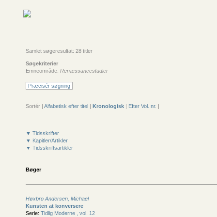
Samlet søgeresultat: 28 titler
Søgekriterier
Emneområde:
Renæssancestudier
Præcisér søgning
Sortér |
Alfabetisk efter titel
|
Kronologisk
|
Efter Vol. nr.
|
▼ Tidsskrifter
▼ Kapitler/Artikler
▼ Tidsskriftsartikler
Bøger
Høxbro Andersen, Michael
Kunsten at konversere
Serie:
Tidlig Moderne , vol. 12