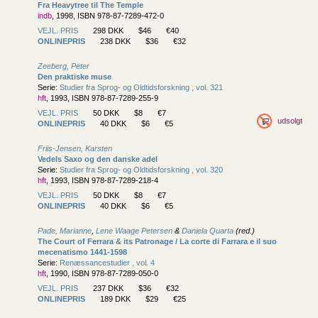
Fra Heavytree til The Temple
indb
, 1998, ISBN 978-87-7289-472-0
VEJL. PRIS
298 DKK
$46
€40
ONLINEPRIS
238 DKK
$36
€32
Zeeberg, Peter
Den praktiske muse
Serie:
Studier fra Sprog- og Oldtidsforskning , vol. 321
hft
, 1993, ISBN 978-87-7289-255-9
VEJL. PRIS
50 DKK
$8
€7
udsolgt
ONLINEPRIS
40 DKK
$6
€5
Friis-Jensen, Karsten
Vedels Saxo og den danske adel
Serie:
Studier fra Sprog- og Oldtidsforskning , vol. 320
hft
, 1993, ISBN 978-87-7289-218-4
VEJL. PRIS
50 DKK
$8
€7
ONLINEPRIS
40 DKK
$6
€5
Pade, Marianne
,
Lene Waage Petersen
&
Daniela Quarta
(red.)
The Court of Ferrara & its Patronage / La corte di Farrara e il suo
mecenatismo 1441-1598
Serie:
Renæssancestudier , vol. 4
hft
, 1990, ISBN 978-87-7289-050-0
VEJL. PRIS
237 DKK
$36
€32
ONLINEPRIS
189 DKK
$29
€25