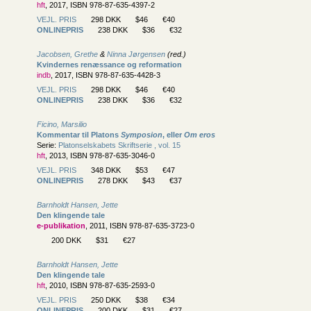
hft
, 2017, ISBN 978-87-635-4397-2
VEJL. PRIS
298 DKK
$46
€40
ONLINEPRIS
238 DKK
$36
€32
Jacobsen, Grethe
&
Ninna Jørgensen
(red.)
Kvindernes renæssance og reformation
indb
, 2017, ISBN 978-87-635-4428-3
VEJL. PRIS
298 DKK
$46
€40
ONLINEPRIS
238 DKK
$36
€32
Ficino, Marsilio
Kommentar til Platons
Symposion
, eller
Om eros
Serie:
Platonselskabets Skriftserie , vol. 15
hft
, 2013, ISBN 978-87-635-3046-0
VEJL. PRIS
348 DKK
$53
€47
ONLINEPRIS
278 DKK
$43
€37
Barnholdt Hansen, Jette
Den klingende tale
e-publikation
, 2011, ISBN 978-87-635-3723-0
200 DKK
$31
€27
Barnholdt Hansen, Jette
Den klingende tale
hft
, 2010, ISBN 978-87-635-2593-0
VEJL. PRIS
250 DKK
$38
€34
ONLINEPRIS
200 DKK
$31
€27