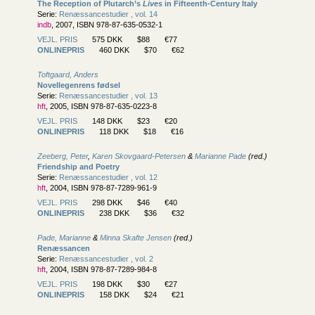
The Reception of Plutarch’s
Lives
in Fifteenth-Century Italy
Serie:
Renæssancestudier , vol. 14
indb
, 2007, ISBN 978-87-635-0532-1
VEJL. PRIS
575 DKK
$88
€77
ONLINEPRIS
460 DKK
$70
€62
Toftgaard, Anders
Novellegenrens fødsel
Serie:
Renæssancestudier , vol. 13
hft
, 2005, ISBN 978-87-635-0223-8
VEJL. PRIS
148 DKK
$23
€20
ONLINEPRIS
118 DKK
$18
€16
Zeeberg, Peter
,
Karen Skovgaard-Petersen
&
Marianne Pade
(red.)
Friendship and Poetry
Serie:
Renæssancestudier , vol. 12
hft
, 2004, ISBN 978-87-7289-961-9
VEJL. PRIS
298 DKK
$46
€40
ONLINEPRIS
238 DKK
$36
€32
Pade, Marianne
&
Minna Skafte Jensen
(red.)
Renæssancen
Serie:
Renæssancestudier , vol. 2
hft
, 2004, ISBN 978-87-7289-984-8
VEJL. PRIS
198 DKK
$30
€27
ONLINEPRIS
158 DKK
$24
€21