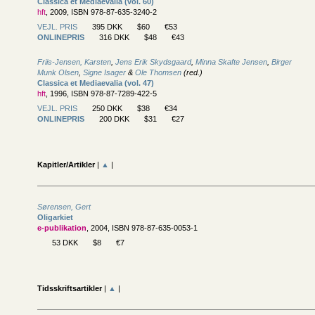
Classica et Mediaevalia (vol. 60)
hft
, 2009, ISBN 978-87-635-3240-2
VEJL. PRIS
395 DKK
$60
€53
ONLINEPRIS
316 DKK
$48
€43
Friis-Jensen, Karsten
,
Jens Erik Skydsgaard
,
Minna Skafte Jensen
,
Birger
Munk Olsen
,
Signe Isager
&
Ole Thomsen
(red.)
Classica et Mediaevalia (vol. 47)
hft
, 1996, ISBN 978-87-7289-422-5
VEJL. PRIS
250 DKK
$38
€34
ONLINEPRIS
200 DKK
$31
€27
Kapitler/Artikler
|
▲
|
Sørensen, Gert
Oligarkiet
e-publikation
, 2004, ISBN 978-87-635-0053-1
53 DKK
$8
€7
Tidsskriftsartikler
|
▲
|