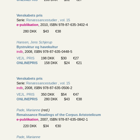
Venskabets pris
Serie:
Renæssancestudier , vol. 15
e-publikation
, 2010, ISBN 978-87-635-3402-4
280 DKK
$43
€38
Hansen, Jens Schjerup
Bystruktur og havekultur
indb
, 2008, ISBN 978-87-635-0448-5
VEJL. PRIS
198 DKK
$30
€27
ONLINEPRIS
158 DKK
$24
€21
Venskabets pris
Serie:
Renæssancestudier , vol. 15
indb
, 2008, ISBN 978-87-635-0506-2
VEJL. PRIS
350 DKK
$54
€47
ONLINEPRIS
280 DKK
$43
€38
Pade, Marianne
(red.)
Renaissance Readings of the Corpus Aristotelicum
e-publikation
, 2007, ISBN 978-87-635-0842-1
220 DKK
$34
€30
Pade, Marianne