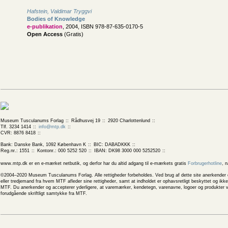
Hafstein, Valdimar Tryggvi
Bodies of Knowledge
e-publikation
, 2004, ISBN 978-87-635-0170-5
Open Access
(Gratis)
Museum Tusculanums Forlag
Rådhusvej 19
2920 Charlottenlund
Tlf. 3234 1414
info@mtp.dk
CVR: 8876 8418
Bank: Danske Bank, 1092 København K
BIC: DABADKKK
Reg.nr.: 1551
Kontonr.: 000 5252 520
IBAN: DK98 3000 000 5252520
www.mtp.dk er en e-mærket netbutik, og derfor har du altid adgang til e-mærkets gratis
Forbrugerhotline
, 
©2004–2020 Museum Tusculanums Forlag. Alle rettigheder forbeholdes. Ved brug af dette site anerkender og
eller tredjemand fra hvem MTF afleder sine rettigheder, samt at indholdet er ophavsretligt beskyttet og ik
MTF. Du anerkender og accepterer yderligere, at varemærker, kendetegn, varenavne, logoer og produkter v
forudgående skriftligt samtykke fra MTF.