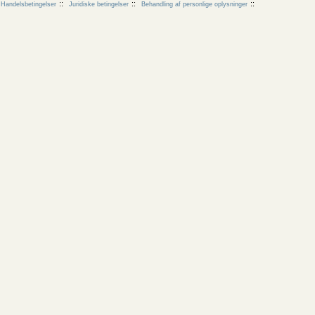
Handelsbetingelser
Juridiske betingelser
Behandling af personlige oplysninger