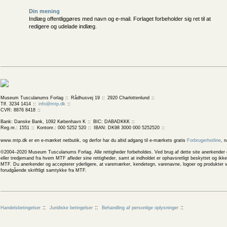
Din mening
Indlæg offentliggøres med navn og e-mail. Forlaget forbeholder sig ret til at
redigere og udelade indlæg.
Museum Tusculanums Forlag
Rådhusvej 19
2920 Charlottenlund
Tlf. 3234 1414
info@mtp.dk
CVR: 8876 8418
Bank: Danske Bank, 1092 København K
BIC: DABADKKK
Reg.nr.: 1551
Kontonr.: 000 5252 520
IBAN: DK98 3000 000 5252520
www.mtp.dk er en e-mærket netbutik, og derfor har du altid adgang til e-mærkets gratis
Forbrugerhotline
, 
©2004–2020 Museum Tusculanums Forlag. Alle rettigheder forbeholdes. Ved brug af dette site anerkender og
eller tredjemand fra hvem MTF afleder sine rettigheder, samt at indholdet er ophavsretligt beskyttet og ik
MTF. Du anerkender og accepterer yderligere, at varemærker, kendetegn, varenavne, logoer og produkter v
forudgående skriftligt samtykke fra MTF.
Handelsbetingelser
Juridiske betingelser
Behandling af personlige oplysninger