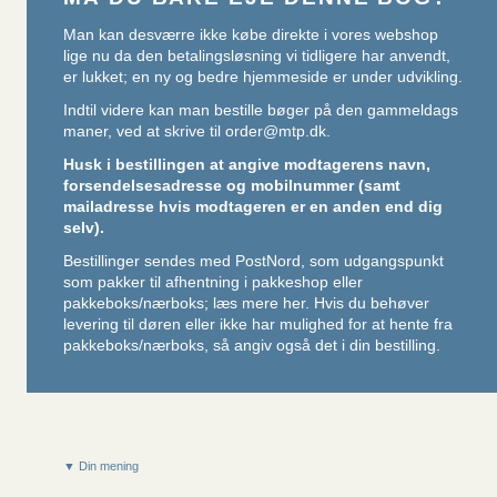
Man kan desværre ikke købe direkte i vores webshop
lige nu da den betalingsløsning vi tidligere har anvendt,
er lukket; en ny og bedre hjemmeside er under udvikling.
Indtil videre kan man bestille bøger på den gammeldags
maner, ved at skrive til
order@mtp.dk
.
Husk i bestillingen at angive modtagerens navn,
forsendelsesadresse og mobilnummer (samt
mailadresse hvis modtageren er en anden end dig
selv).
Bestillinger sendes med PostNord, som udgangspunkt
som pakker til afhentning i pakkeshop eller
pakkeboks/nærboks;
læs mere her
. Hvis du behøver
levering til døren eller ikke har mulighed for at hente fra
pakkeboks/nærboks, så angiv også det i din bestilling.
▼ Din mening