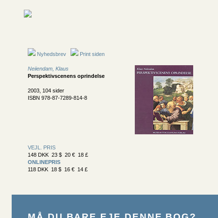
Nyhedsbrev
Print siden
Neiiendam, Klaus
Perspektivscenens oprindelse
2003, 104 sider
ISBN 978-87-7289-814-8
VEJL. PRIS
148 DKK 23 $ 20 € 18 £
ONLINEPRIS
118 DKK 18 $ 16 € 14 £
MÅ DU BARE EJE DENNE BOG?