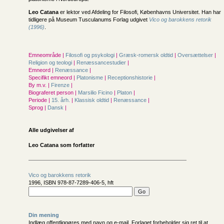
Leo Catana
er lektor ved Afdeling for Filosofi, Københavns Universitet. Han har
tidligere på Museum Tusculanums Forlag udgivet
Vico og barokkens retorik
(1996)
.
Emneområde |
Filosofi og psykologi
|
Græsk-romersk oldtid
|
Oversættelser
|
Religion og teologi
|
Renæssancestudier
|
Emneord |
Renæssance
|
Specifikt emneord |
Platonisme
|
Receptionshistorie
|
By m.v. |
Firenze
|
Biograferet person |
Marsilio Ficino
|
Platon
|
Periode |
15. årh.
|
Klassisk oldtid
|
Renæssance
|
Sprog |
Dansk
|
Alle udgivelser af
Leo Catana som forfatter
Vico og barokkens retorik
1996, ISBN 978-87-7289-406-5, hft
Din mening
Indlæg offentliggøres med navn og e-mail. Forlaget forbeholder sig ret til at