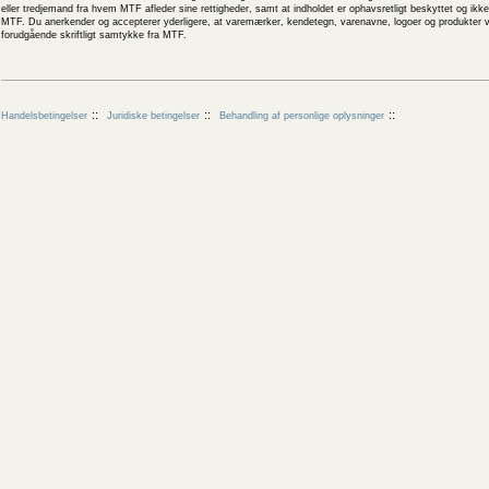
eller tredjemand fra hvem MTF afleder sine rettigheder, samt at indholdet er ophavsretligt beskyttet og ik
MTF. Du anerkender og accepterer yderligere, at varemærker, kendetegn, varenavne, logoer og produkter v
forudgående skriftligt samtykke fra MTF.
Handelsbetingelser
Juridiske betingelser
Behandling af personlige oplysninger