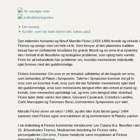
Se udvalgte sider
Indholdsfortegnelse
▼ Din mening
▼ Kunder, som har købt denne titel, købte også
Den italienske humanist og filosof Marsilio Ficino (1433-1499) levede og virkede i
Firenze og omegn stort set hele sit liv. Som fornyer af den platoniske tradition
besad han en omfattende forståelse for græsk filosofi og en evne til at nytænke
den i forhold til de filosofiske og teologiske problemer, som optog hans samtid.
Frem for alt behandlede han problemer om, hvordan menneskets individuelle
sjæl forenes med det guddommelige.
Ficinos kommentar
Om eros
er en tematisk udfoldelse af det begreb om eros,
som behandles af Platon i
Symposion
. Talerne i
Symposion
kommer ind på fx
eros som en kosmisk kraft, eros som det der forbinder menneskets sjæl med
det guddommelige, eros som menneskets længsel efter den enhed af mand og
kvinde, som mennesket oprindeligt var, og eros som længsel efter skønhed.
Ficino lader dette værks fem talere, Giovanni Cavalcanti, Cristoforo Landino,
Carlo Marsuppini og Tommaso Benci, kommentere
Symposion
s syv taler.
Marsilio Ficino skrev sin tekst i 1469, og den blev trykt første gang i 1484
sammen med Ficinos egne oversættelser af og kommentarer til Platons værker.
I sin indledning til Ficinos kommentar introducerer Leo Catana bl.a. filosofien i det
15. århundredes Firenze, Mediciernes betydning for Ficinos virke,
persongalleriet i
Om eros
, Ficinos metafysik samt receptionen af Ficinos
platonisme i Nordeuropa.