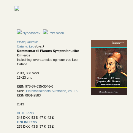
Nyhedsbrev
Print siden
Ficino, Marsilio
Catana, Leo
(ovs.)
Kommentar til Platons
Symposion
, eller
Om eros
Indledning, oversættelse og noter ved Leo
Catana
2013, 338 sider
15×23 cm.
ISBN 978-87-635-3046-0
Serie:
Platonselskabets Skriftserie, vol. 15
ISSN 0901-2583
2013
VEJL. PRIS
348 DKK 53 $ 47 € 42 £
ONLINEPRIS
278 DKK 43 $ 37 € 33 £