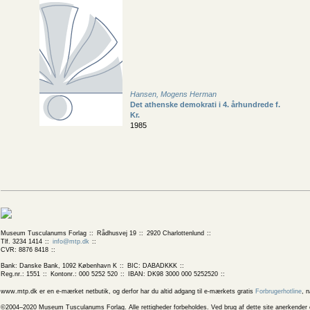
Hansen, Mogens Herman
Det athenske demokrati i 4. århundrede f.
Kr.
1985
Museum Tusculanums Forlag
Rådhusvej 19
2920 Charlottenlund
Tlf. 3234 1414
info@mtp.dk
CVR: 8876 8418
Bank: Danske Bank, 1092 København K
BIC: DABADKKK
Reg.nr.: 1551
Kontonr.: 000 5252 520
IBAN: DK98 3000 000 5252520
www.mtp.dk er en e-mærket netbutik, og derfor har du altid adgang til e-mærkets gratis
Forbrugerhotline
, 
©2004–2020 Museum Tusculanums Forlag. Alle rettigheder forbeholdes. Ved brug af dette site anerkender og