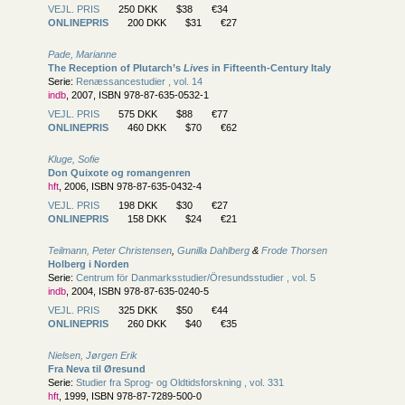
VEJL. PRIS
250 DKK
$38
€34
ONLINEPRIS
200 DKK
$31
€27
Pade, Marianne
The Reception of Plutarch’s
Lives
in Fifteenth-Century Italy
Serie:
Renæssancestudier , vol. 14
indb
, 2007, ISBN 978-87-635-0532-1
VEJL. PRIS
575 DKK
$88
€77
ONLINEPRIS
460 DKK
$70
€62
Kluge, Sofie
Don Quixote og romangenren
hft
, 2006, ISBN 978-87-635-0432-4
VEJL. PRIS
198 DKK
$30
€27
ONLINEPRIS
158 DKK
$24
€21
Teilmann, Peter Christensen
,
Gunilla Dahlberg
&
Frode Thorsen
Holberg i Norden
Serie:
Centrum för Danmarksstudier/
Öresundsstudier , vol. 5
indb
, 2004, ISBN 978-87-635-0240-5
VEJL. PRIS
325 DKK
$50
€44
ONLINEPRIS
260 DKK
$40
€35
Nielsen, Jørgen Erik
Fra Neva til Øresund
Serie:
Studier fra Sprog- og Oldtidsforskning , vol. 331
hft
, 1999, ISBN 978-87-7289-500-0