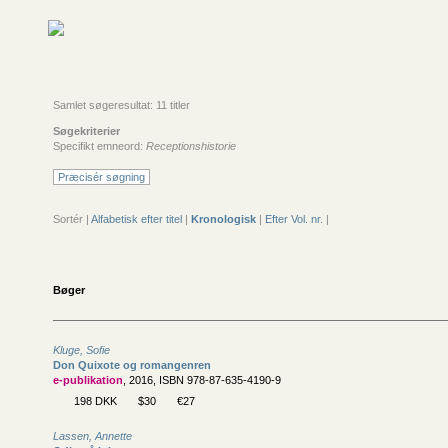
Samlet søgeresultat: 11 titler
Søgekriterier
Specifikt emneord:
Receptionshistorie
Præcisér søgning
Sortér |
Alfabetisk efter titel
|
Kronologisk
|
Efter Vol. nr.
|
Bøger
Kluge, Sofie
Don Quixote og romangenren
e-publikation
, 2016, ISBN 978-87-635-4190-9
198 DKK
$30
€27
Lassen, Annette