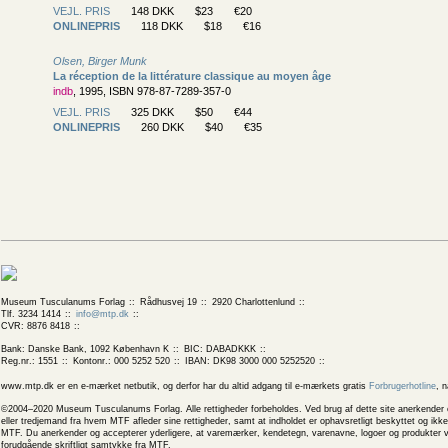
VEJL. PRIS
148 DKK
$23
€20
ONLINEPRIS
118 DKK
$18
€16
Olsen, Birger Munk
La réception de la littérature classique au moyen âge
indb
, 1995, ISBN 978-87-7289-357-0
VEJL. PRIS
325 DKK
$50
€44
ONLINEPRIS
260 DKK
$40
€35
Museum Tusculanums Forlag
Rådhusvej 19
2920 Charlottenlund
Tlf. 3234 1414
info@mtp.dk
CVR: 8876 8418
Bank: Danske Bank, 1092 København K
BIC: DABADKKK
Reg.nr.: 1551
Kontonr.: 000 5252 520
IBAN: DK98 3000 000 5252520
www.mtp.dk er en e-mærket netbutik, og derfor har du altid adgang til e-mærkets gratis
Forbrugerhotline
, 
©2004–2020 Museum Tusculanums Forlag. Alle rettigheder forbeholdes. Ved brug af dette site anerkender og
eller tredjemand fra hvem MTF afleder sine rettigheder, samt at indholdet er ophavsretligt beskyttet og ik
MTF. Du anerkender og accepterer yderligere, at varemærker, kendetegn, varenavne, logoer og produkter v
forudgående skriftligt samtykke fra MTF.