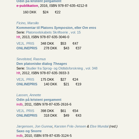
Odin på kristent pergament
e-publikation
, 2016, ISBN 978-87-635-4212-8
160 DKK
$24
€22
Ficino, Marsilio
Kommentar til Platons
Symposion
, eller
Om eros
Serie:
Platonselskabets Skriftserie , vol. 15
hft
, 2013, ISBN 978-87-635-3046-0
VEJL. PRIS
348 DKK
$53
€47
ONLINEPRIS
278 DKK
$43
€37
Sevelsted, Rasmus
Den platoniske dialog
Theages
Serie:
Studier fra Sprog- og Oldtidsforskning , vol. 348
hft
, 2012, ISBN 978-87-635-3933-3
VEJL. PRIS
175 DKK
$27
€24
ONLINEPRIS
140 DKK
$21
€19
Lassen, Annette
Odin på kristent pergament
indb
, 2011, ISBN 978-87-635-2616-6
VEJL. PRIS
398 DKK
$61
€54
ONLINEPRIS
318 DKK
$49
€43
Jørgensen, Jon Gunnar
,
Karsten Friis-Jensen
&
Else Mundal
(red.)
Saxo og Snorre
indb
, 2010, ISBN 978-87-635-3124-5