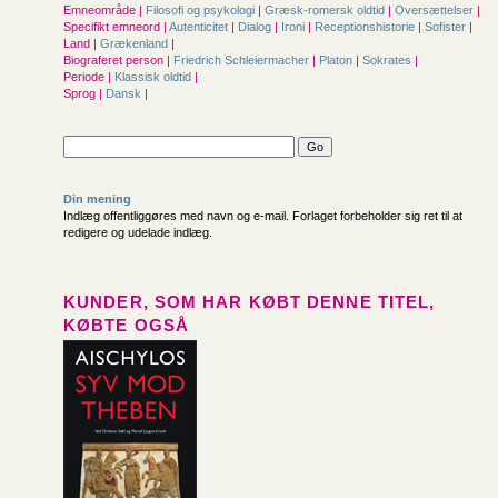
Emneområde |
Filosofi og psykologi
|
Græsk-romersk oldtid
|
Oversættelser
|
Specifikt emneord |
Autenticitet
|
Dialog
|
Ironi
|
Receptionshistorie
|
Sofister
|
Land |
Grækenland
|
Biograferet person |
Friedrich Schleiermacher
|
Platon
|
Sokrates
|
Periode |
Klassisk oldtid
|
Sprog |
Dansk
|
Din mening
Indlæg offentliggøres med navn og e-mail. Forlaget forbeholder sig ret til at
redigere og udelade indlæg.
KUNDER, SOM HAR KØBT DENNE TITEL,
KØBTE OGSÅ