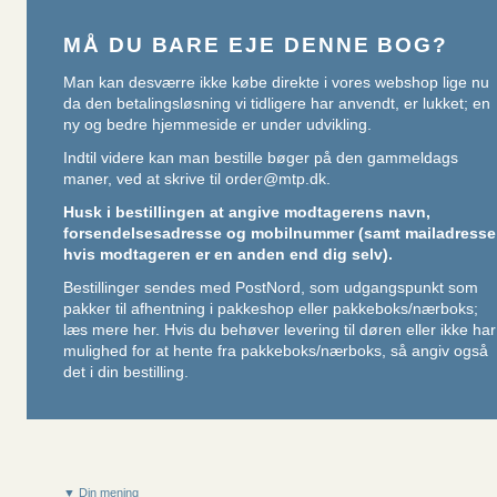
MÅ DU BARE EJE DENNE BOG?
Man kan desværre ikke købe direkte i vores webshop lige nu
da den betalingsløsning vi tidligere har anvendt, er lukket; en
ny og bedre hjemmeside er under udvikling.
Indtil videre kan man bestille bøger på den gammeldags
maner, ved at skrive til
order@mtp.dk
.
Husk i bestillingen at angive modtagerens navn,
forsendelsesadresse og mobilnummer (samt mailadresse
hvis modtageren er en anden end dig selv).
Bestillinger sendes med PostNord, som udgangspunkt som
pakker til afhentning i pakkeshop eller pakkeboks/nærboks;
læs mere her
. Hvis du behøver levering til døren eller ikke har
mulighed for at hente fra pakkeboks/nærboks, så angiv også
det i din bestilling.
▼ Din mening