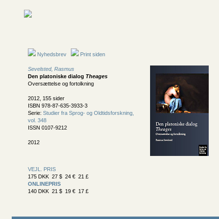
Nyhedsbrev
Print siden
Sevelsted, Rasmus
Den platoniske dialog
Theages
Oversættelse og fortolkning
2012, 155 sider
ISBN 978-87-635-3933-3
Serie:
Studier fra Sprog- og Oldtidsforskning,
vol. 348
ISSN 0107-9212
2012
VEJL. PRIS
175 DKK 27 $ 24 € 21 £
ONLINEPRIS
140 DKK 21 $ 19 € 17 £