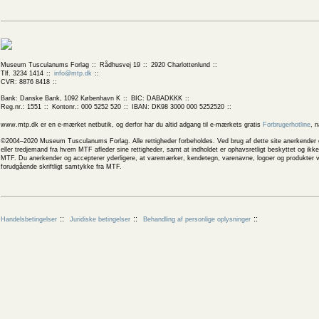
Museum Tusculanums Forlag
Rådhusvej 19
2920 Charlottenlund
Tlf. 3234 1414
info@mtp.dk
CVR: 8876 8418
Bank: Danske Bank, 1092 København K
BIC: DABADKKK
Reg.nr.: 1551
Kontonr.: 000 5252 520
IBAN: DK98 3000 000 5252520
www.mtp.dk er en e-mærket netbutik, og derfor har du altid adgang til e-mærkets gratis
Forbrugerhotline
, 
©2004–2020 Museum Tusculanums Forlag. Alle rettigheder forbeholdes. Ved brug af dette site anerkender og
eller tredjemand fra hvem MTF afleder sine rettigheder, samt at indholdet er ophavsretligt beskyttet og ik
MTF. Du anerkender og accepterer yderligere, at varemærker, kendetegn, varenavne, logoer og produkter v
forudgående skriftligt samtykke fra MTF.
Handelsbetingelser
Juridiske betingelser
Behandling af personlige oplysninger