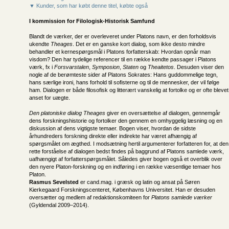
▼ Kunder, som har købt denne titel, købte også
I kommission for
Filologisk-Historisk Samfund
Blandt de værker, der er overleveret under Platons navn, er den forholdsvis
ukendte
Theages
. Det er en ganske kort dialog, som ikke desto mindre
behandler et kernespørgsmål i Platons forfatterskab: Hvordan opnår man
visdom? Den har tydelige referencer til en række kendte passager i Platons
værk, fx i
Forsvarstalen
,
Symposion
,
Staten
og
Theaitetos
. Desuden viser den
nogle af de berømteste sider af Platons Sokrates: Hans guddommelige tegn,
hans særlige ironi, hans forhold til sofisterne og til de mennesker, der vil følge
ham. Dialogen er både filosofisk og litterært vanskelig at fortolke og er ofte blevet
anset for uægte.
Den platoniske dialog Theages
giver en oversættelse af dialogen, gennemgår
dens forskningshistorie og fortolker den gennem en omhyggelig læsning og en
diskussion af dens vigtigste temaer. Bogen viser, hvordan de sidste
århundreders forskning direkte eller indirekte har været afhængig af
spørgsmålet om ægthed. I modsætning hertil argumenterer forfatteren for, at den
rette forståelse af dialogen bedst findes på baggrund af Platons samlede værk,
uafhængigt af forfatterspørgsmålet. Således giver bogen også et overblik over
den nyere Platon-forskning og en indføring i en række væsentlige temaer hos
Platon.
Rasmus Sevelsted
er cand.mag. i græsk og latin og ansat på Søren
Kierkegaard Forskningscenteret, Københavns Universitet. Han er desuden
oversætter og medlem af redaktionskomiteen for
Platons samlede værker
(Gyldendal 2009–2014).