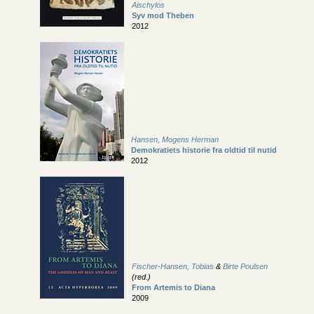
Aischylos
Syv mod Theben
2012
Hansen, Mogens Herman
Demokratiets historie fra oldtid til nutid
2012
Fischer-Hansen, Tobias
&
Birte Poulsen
(red.)
From Artemis to Diana
2009