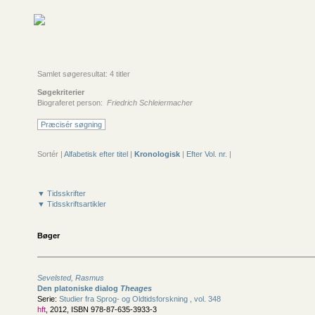
Samlet søgeresultat: 4 titler
Søgekriterier
Biograferet person:
Friedrich Schleiermacher
Præcisér søgning
Sortér |
Alfabetisk efter titel
|
Kronologisk
|
Efter Vol. nr.
|
▼ Tidsskrifter
▼ Tidsskriftsartikler
Bøger
Sevelsted, Rasmus
Den platoniske dialog
Theages
Serie:
Studier fra Sprog- og Oldtidsforskning , vol. 348
hft
, 2012, ISBN 978-87-635-3933-3