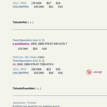
VEJL. PRIS
175 DKK
$27
€24
ONLINEPRIS
140 DKK
$21
€19
Tidsskrifter
|
▲
|
Transfiguration (vol. 2: 2)
e-publikation
, 2004, ISBN 978-87-635-0176-7
133 DKK
$20
€18
Petersen, Nils Holger
(red.)
Transfiguration (vol. 2: 2)
hft
, 2000, ISBN 978-87-7289-670-0
VEJL. PRIS
150 DKK
$23
€20
udsolgt
ONLINEPRIS
120 DKK
$18
€16
Tidsskriftsartikler
|
▲
|
Jørgensen, Theodor
Kriterier for verdslig og religiøs kunst