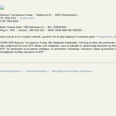
Museum Tusculanums Forlag
Rådhusvej 19
2920 Charlottenlund
Tlf. 3234 1414
info@mtp.dk
CVR: 8876 8418
Bank: Danske Bank, 1092 København K
BIC: DABADKKK
Reg.nr.: 1551
Kontonr.: 000 5252 520
IBAN: DK98 3000 000 5252520
www.mtp.dk er en e-mærket netbutik, og derfor har du altid adgang til e-mærkets gratis
Forbrugerhotline
, 
©2004–2020 Museum Tusculanums Forlag. Alle rettigheder forbeholdes. Ved brug af dette site anerkender og
eller tredjemand fra hvem MTF afleder sine rettigheder, samt at indholdet er ophavsretligt beskyttet og ik
MTF. Du anerkender og accepterer yderligere, at varemærker, kendetegn, varenavne, logoer og produkter v
forudgående skriftligt samtykke fra MTF.
Handelsbetingelser
Juridiske betingelser
Behandling af personlige oplysninger