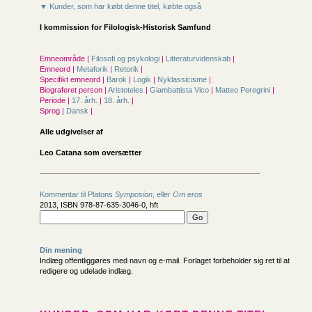
▼ Kunder, som har købt denne titel, købte også
I kommission for
Filologisk-Historisk Samfund
Emneområde |
Filosofi og psykologi
|
Litteraturvidenskab
|
Emneord |
Metaforik
|
Retorik
|
Specifikt emneord |
Barok
|
Logik
|
Nyklassicisme
|
Biograferet person |
Aristoteles
|
Giambattista Vico
|
Matteo Peregrini
|
Periode |
17. årh.
|
18. årh.
|
Sprog |
Dansk
|
Alle udgivelser af
Leo Catana som oversætter
Kommentar til Platons
Symposion
, eller
Om eros
2013, ISBN 978-87-635-3046-0, hft
Din mening
Indlæg offentliggøres med navn og e-mail. Forlaget forbeholder sig ret til at
redigere og udelade indlæg.