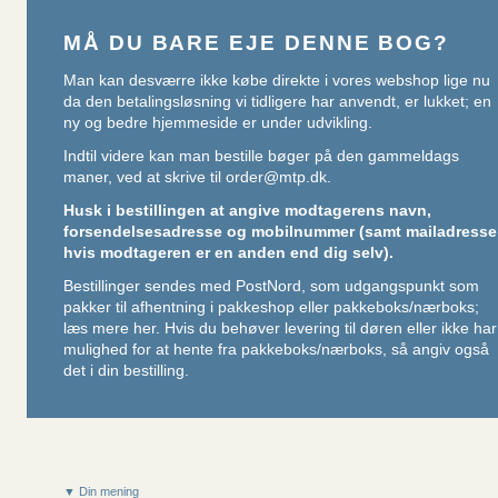
MÅ DU BARE EJE DENNE BOG?
Man kan desværre ikke købe direkte i vores webshop lige nu
da den betalingsløsning vi tidligere har anvendt, er lukket; en
ny og bedre hjemmeside er under udvikling.
Indtil videre kan man bestille bøger på den gammeldags
maner, ved at skrive til
order@mtp.dk
.
Husk i bestillingen at angive modtagerens navn,
forsendelsesadresse og mobilnummer (samt mailadresse
hvis modtageren er en anden end dig selv).
Bestillinger sendes med PostNord, som udgangspunkt som
pakker til afhentning i pakkeshop eller pakkeboks/nærboks;
læs mere her
. Hvis du behøver levering til døren eller ikke har
mulighed for at hente fra pakkeboks/nærboks, så angiv også
det i din bestilling.
▼ Din mening