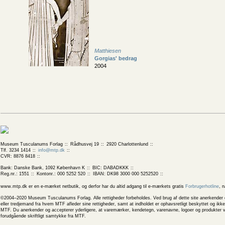
Matthiesen
Gorgias' bedrag
2004
Museum Tusculanums Forlag
Rådhusvej 19
2920 Charlottenlund
Tlf. 3234 1414
info@mtp.dk
CVR: 8876 8418
Bank: Danske Bank, 1092 København K
BIC: DABADKKK
Reg.nr.: 1551
Kontonr.: 000 5252 520
IBAN: DK98 3000 000 5252520
www.mtp.dk er en e-mærket netbutik, og derfor har du altid adgang til e-mærkets gratis
Forbrugerhotline
, 
©2004–2020 Museum Tusculanums Forlag. Alle rettigheder forbeholdes. Ved brug af dette site anerkender og
eller tredjemand fra hvem MTF afleder sine rettigheder, samt at indholdet er ophavsretligt beskyttet og ik
MTF. Du anerkender og accepterer yderligere, at varemærker, kendetegn, varenavne, logoer og produkter v
forudgående skriftligt samtykke fra MTF.