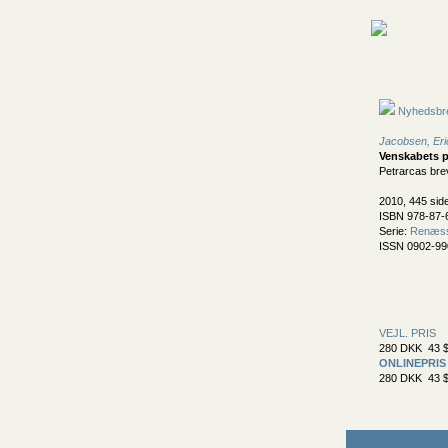
Nyhedsbr
Jacobsen, Eri
Venskabets p
Petrarcas bre
2010, 445 sid
ISBN 978-87-
Serie:
Renæssa
ISSN 0902-99
VEJL. PRIS
280 DKK 43 $
ONLINEPRIS
280 DKK 43 $