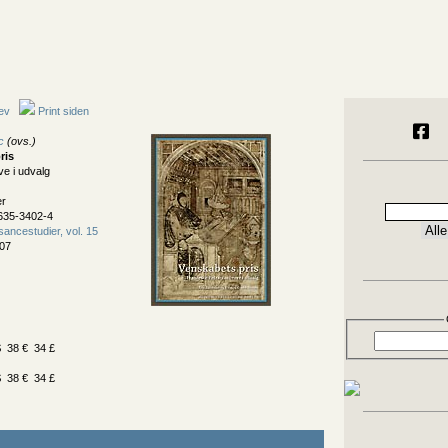
ev
Print siden
c
(ovs.)
ris
ve i udvalg
er
635-3402-4
ncestudier, vol. 15
07
 38 € 34 £
 38 € 34 £