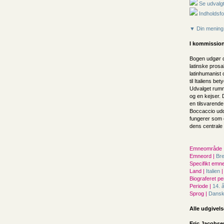
Se udvalgt
Indholdsfo
▼ Din mening
I kommission
Bogen udgør d
latinske prosa
latinhumanist
til Italiens be
Udvalget rumme
og en kejser.
en tilsvarende
Boccaccio uddy
fungerer som e
dens centrale f
Emneområde 
Emneord |
Br
Specifikt emne
Land |
Italien
|
Biograferet pe
Periode |
14. 
Sprog |
Dans
Alle udgivels
Eric Jacobse