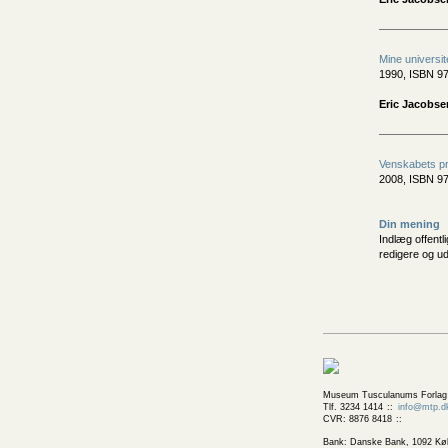
Mine universit
1990, ISBN 97
Eric Jacobse
Venskabets pr
2008, ISBN 97
Din mening
Indlæg offentl
redigere og u
Museum Tusculanums Forlag
Tlf. 3234 1414
info@mtp.d
CVR: 8876 8418
Bank: Danske Bank, 1092 Kø