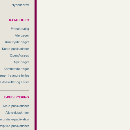
Nyhedsbrev
KATALOGER
Emnekatalog
Alle bøger
Kun trykte bøger
Kun e-publikationer
Open Access
Nye bøger
Kommende bøger
øger fra andre forlag
Tidsskrifter og serier
E-PUBLICERING
Alle e-publikationer
Alle e-tidsskrifter
n gratis e-publikation
ælp til e-publikationer