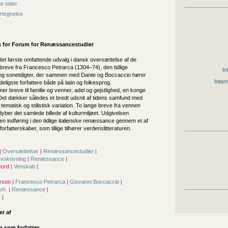
e sider
rtegnelse
 for
Forum for Renæssancestudier
et første omfattende udvalg i dansk oversættelse af de
breve fra Francesco Petrarca (1304–74), den tidlige
In
 og sonetdigter, der sammen med Dante og Boccaccio hører
Inter
tydeligste forfattere både på latin og folkesprog.
r breve til familie og venner, adel og gejstlighed, en konge
 Det dækker således et bredt udsnit af tidens samfund med
 tematisk og stilistisk variation. To lange breve fra vennen
ber det samlede billede af kulturmiljøet. Udgivelsen
n indføring i den tidlige italienske renæssance gennem et af
orfatterskaber, som tillige tilhører verdenslitteraturen.
|
Oversættelser
|
Renæssancestudier
|
evskrivning
|
Renæssance
|
ord |
Venskab
|
rson |
Francesco Petrarca
|
Giovanni Boccaccio
|
årh.
|
Renæssance
|
k
|
er af
n som forfatter