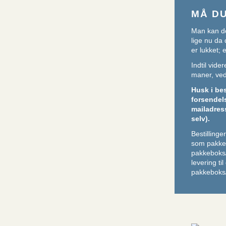
MÅ D
Man kan de
lige nu da 
er lukket;
Indtil vid
maner, ved 
Husk i be
forsendel
mailadres
selv).
Bestilling
som pakker
pakkeboks
levering ti
pakkeboks/