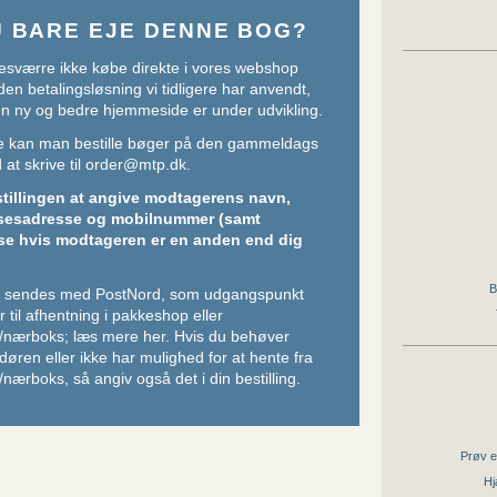
U BARE EJE DENNE BOG?
sværre ikke købe direkte i vores webshop
den betalingsløsning vi tidligere har anvendt,
 en ny og bedre hjemmeside er under udvikling.
ere kan man bestille bøger på den gammeldags
at skrive til
order@mtp.dk
.
stillingen at angive modtagerens navn,
sesadresse og mobilnummer (samt
se hvis modtageren er en anden end dig
B
er sendes med PostNord, som udgangspunkt
 til afhentning i pakkeshop eller
/nærboks;
læs mere her
. Hvis du behøver
l døren eller ikke har mulighed for at hente fra
nærboks, så angiv også det i din bestilling.
Prøv e
Hj