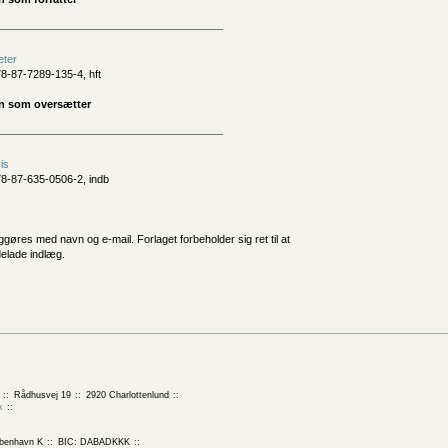
eter
8-87-7289-135-4, hft
n som oversætter
is
8-87-635-0506-2, indb
iggøres med navn og e-mail. Forlaget forbeholder sig ret til at
delade indlæg.
Rådhusvej 19
2920 Charlottenlund
k
benhavn K
BIC: DABADKKK