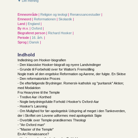
▼ Din mening
Emneområde |
Religion og teologi
|
Renæssancestudier
|
Emneord |
Reformationen
|
Skolastik
|
Land |
England
|
By m.v. |
Oxford
|
Biograferet person |
Richard Hooker
|
Periode |
16. årh.
|
Sprog |
Dansk
|
Indhold
Indledning om Hooker-biografien
- Den klassiske Hooker-biografi og nyere Landvindinger
- Grunde til Forbehold over for Walton's Fremstilling
Nogle træk af den engelske Reformation og Aarene, der fulgte. En Skitse
- Den reformatoriske Proces
- De efterfølgende Brydninger. Romersk-katholsk og "puritansk" Aktion;
med Modaktion
Fra Heavytree til the Temple
- Tredive Aar i Korthed
- Nogle betydningsfulde Forhold i Hooker's Oxford-Aar
- Hooker's Læsning
- Om Mulighed for før-apologetisk Udspring af meget i den Tankeverden,
der i Skriftet om Lovene udformes med apologetisk Sigte
- Overblik over Temple-prædikernes Theologi
- "An Oxford man"
- "Master of the Temple"
En Art Renaissance?