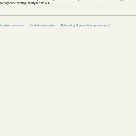
forudgående skriftligt samtykke fra MTF.
Handelsbetingelser
Juridiske betingelser
Behandling af personlige oplysninger