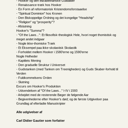
- Hooker og den elizabethanske Guldalder
- Renaissance-træk hos Hooker
- En Form af reformatorisk Kristendomsforstaaelse
- "Spiritual Dominion" hos Kronen
- Den Biskoppelige Ordning og det kongelige "Headship"
- "Religion" og "prosperity"?
- Afslutning
Hooker's "Summa"?
- "Of the Laws...": Et filosofisk-theologisk Hele, hvori noget thomistisk og
meget andet indgaar
- Nogle ikke-thomiske Træk
- Et Eksempel paa ikke-skolastisk Skolastik
- Forholdet mellem Hooker i 1580'erne og 1590'erne
Nogle Helheder
- Kapitlets Mening
- Den graduelle Struktur i Universet
- Gudstanken (med Tanken om Treenigheden) og Guds Skaber-forhold til
Verden
- Fuldkommelsens Orden
- Slutning
Excurs om Hooker's Produktion
- Udsendelsen af "Of the Laws..." I-IV i 1593
- Arbejdet med de resterende Bøger de følgende Aar
- Begivenhederne efter Hooker's død; og de første Udgivelser paa
Grundlag af efterladte Manuskripter
Alle udgivelser af
Carl Didier Gautier som forfatter