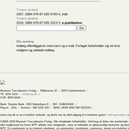
Troens struktur
2007, ISBN 978-87-635-0700-4, indb
Troens struktur
2010, ISBN 978-87-635-3313-3,
e-publikation
Din mening
Indlæg offentliggøres med navn og e-mail. Forlaget forbeholder sig ret til at
redigere og udelade indlæg.
Museum Tusculanums Forlag
Rådhusvej 19
2920 Charlottenlund
Tlf. 3234 1414
info@mtp.dk
CVR: 8876 8418
Bank: Danske Bank, 1092 København K
BIC: DABADKKK
Reg.nr.: 1551
Kontonr.: 000 5252 520
IBAN: DK98 3000 000 5252520
www.mtp.dk er en e-mærket netbutik, og derfor har du altid adgang til e-mærkets gratis
Forbrugerhotline
, 
©2004–2020 Museum Tusculanums Forlag. Alle rettigheder forbeholdes. Ved brug af dette site anerkender og
eller tredjemand fra hvem MTF afleder sine rettigheder, samt at indholdet er ophavsretligt beskyttet og ik
MTF. Du anerkender og accepterer yderligere, at varemærker, kendetegn, varenavne, logoer og produkter v