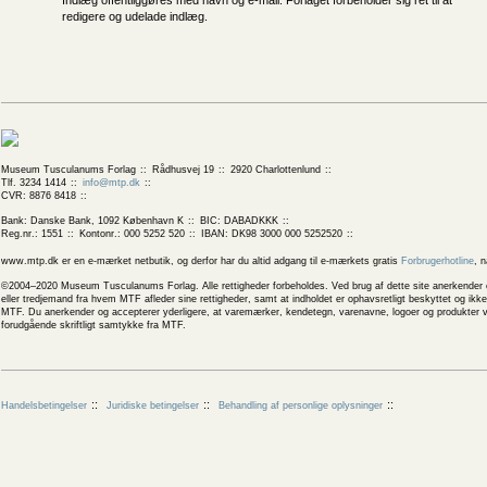
Indlæg offentliggøres med navn og e-mail. Forlaget forbeholder sig ret til at
redigere og udelade indlæg.
Museum Tusculanums Forlag
Rådhusvej 19
2920 Charlottenlund
Tlf. 3234 1414
info@mtp.dk
CVR: 8876 8418
Bank: Danske Bank, 1092 København K
BIC: DABADKKK
Reg.nr.: 1551
Kontonr.: 000 5252 520
IBAN: DK98 3000 000 5252520
www.mtp.dk er en e-mærket netbutik, og derfor har du altid adgang til e-mærkets gratis
Forbrugerhotline
, 
©2004–2020 Museum Tusculanums Forlag. Alle rettigheder forbeholdes. Ved brug af dette site anerkender og
eller tredjemand fra hvem MTF afleder sine rettigheder, samt at indholdet er ophavsretligt beskyttet og ik
MTF. Du anerkender og accepterer yderligere, at varemærker, kendetegn, varenavne, logoer og produkter v
forudgående skriftligt samtykke fra MTF.
Handelsbetingelser
Juridiske betingelser
Behandling af personlige oplysninger