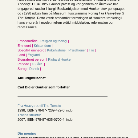
Theologi
. I 1946 blev Gautier præst og var gennem en årrække bl.a.
engageret i studier i liturgi. Beskæftigelsen med Hooker blev genoptaget,
og i 1998 udgav han på Museum Tusculanums Forlag
Fra Heavytree til
The Temple
. Dette værk omhandler formningen af Hookers tænkning i
hans yngre år i mødet mellem oldtid, middelalder, reformation og
renæssance.
Emneområde |
Religion og teologi
|
Emneord |
Kristendom
|
Specifikt emneord |
Kirkehistorie
|
Prædikener
|
Tro
|
Land |
England
|
Biograferet person |
Richard Hooker
|
Periode |
16. årh.
|
Sprog |
Dansk
|
Alle udgivelser af
Carl Didier Gautier som forfatter
Fra Heavytree til The Temple
1998, ISBN 978-87-7289-472-0, indb
Troens struktur
2007, ISBN 978-87-635-0700-4, indb
Din mening