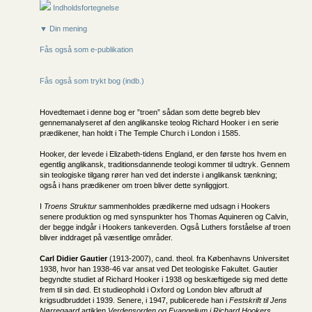
Indholdsfortegnelse
▼ Din mening
Fås også som e-publikation
Fås også som trykt bog (indb.)
Hovedtemaet i denne bog er ”troen” sådan som dette begreb blev
gennemanalyseret af den anglikanske teolog Richard Hooker i en serie
prædikener, han holdt i The Temple Church i London i 1585.
Hooker, der levede i Elizabeth-tidens England, er den første hos hvem en
egentlig anglikansk, traditionsdannende teologi kommer til udtryk. Gennem
sin teologiske tilgang rører han ved det inderste i anglikansk tænkning;
også i hans prædikener om troen bliver dette synliggjort.
I
Troens Struktur
sammenholdes prædikerne med udsagn i Hookers
senere produktion og med synspunkter hos Thomas Aquineren og Calvin,
der begge indgår i Hookers tankeverden. Også Luthers forståelse af troen
bliver inddraget på væsentlige områder.
Carl Didier Gautier
(1913-2007), cand. theol. fra Københavns Universitet
1938, hvor han 1938-46 var ansat ved Det teologiske Fakultet. Gautier
begyndte studiet af Richard Hooker i 1938 og beskæftigede sig med dette
frem til sin død. Et studieophold i Oxford og London blev afbrudt af
krigsudbruddet i 1939. Senere, i 1947, publicerede han i
Festskrift til Jens
Nørregaard
artiklen
Verdensorden og Evangelium i Richard Hookers