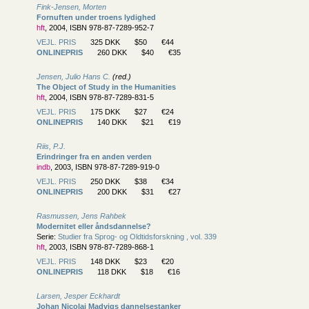
Fink-Jensen, Morten
Fornuften under troens lydighed
hft
, 2004, ISBN 978-87-7289-952-7
VEJL. PRIS
325 DKK
$50
€44
ONLINEPRIS
260 DKK
$40
€35
Jensen, Julio Hans C.
(red.)
The Object of Study in the Humanities
hft
, 2004, ISBN 978-87-7289-831-5
VEJL. PRIS
175 DKK
$27
€24
ONLINEPRIS
140 DKK
$21
€19
Riis, P.J.
Erindringer fra en anden verden
indb
, 2003, ISBN 978-87-7289-919-0
VEJL. PRIS
250 DKK
$38
€34
ONLINEPRIS
200 DKK
$31
€27
Rasmussen, Jens Rahbek
Modernitet eller åndsdannelse?
Serie:
Studier fra Sprog- og Oldtidsforskning , vol. 339
hft
, 2003, ISBN 978-87-7289-868-1
VEJL. PRIS
148 DKK
$23
€20
ONLINEPRIS
118 DKK
$18
€16
Larsen, Jesper Eckhardt
Johan Nicolai Madvigs dannelsestanker