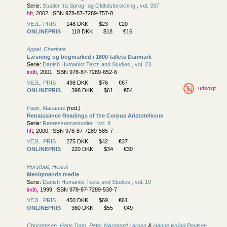
Serie:
Studier fra Sprog- og Oldtidsforskning , vol. 337
hft
, 2002, ISBN 978-87-7289-757-8
VEJL. PRIS
148 DKK
$23
€20
ONLINEPRIS
118 DKK
$18
€16
Appel, Charlotte
Læsning og bogmarked i 1600-tallets Danmark
Serie:
Danish Humanist Texts and Studies , vol. 23
indb
, 2001, ISBN 978-87-7289-652-6
VEJL. PRIS
498 DKK
$76
€67
udsolgt
ONLINEPRIS
398 DKK
$61
€54
Pade, Marianne
(red.)
Renaissance Readings of the Corpus Aristotelicum
Serie:
Renæssancestudier , vol. 9
hft
, 2000, ISBN 978-87-7289-585-7
VEJL. PRIS
275 DKK
$42
€37
ONLINEPRIS
220 DKK
$34
€30
Horstbøll, Henrik
Menigmands medie
Serie:
Danish Humanist Texts and Studies , vol. 19
indb
, 1999, ISBN 978-87-7289-530-7
VEJL. PRIS
450 DKK
$69
€61
ONLINEPRIS
360 DKK
$55
€49
Christensen, Hans Dam
,
Peter Nørgaard Larsen
&
Hanne Kolind Poulsen