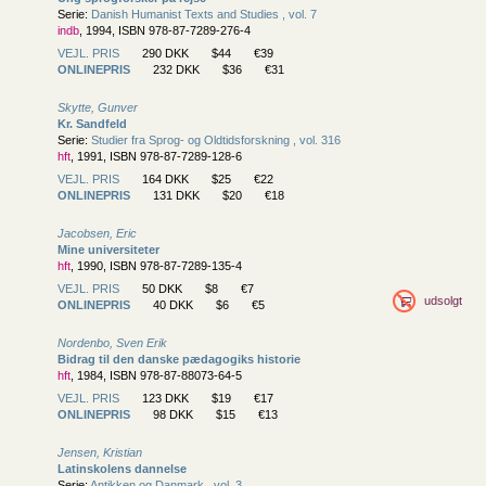
Serie:
Danish Humanist Texts and Studies , vol. 7
indb
, 1994, ISBN 978-87-7289-276-4
VEJL. PRIS
290 DKK
$44
€39
ONLINEPRIS
232 DKK
$36
€31
Skytte, Gunver
Kr. Sandfeld
Serie:
Studier fra Sprog- og Oldtidsforskning , vol. 316
hft
, 1991, ISBN 978-87-7289-128-6
VEJL. PRIS
164 DKK
$25
€22
ONLINEPRIS
131 DKK
$20
€18
Jacobsen, Eric
Mine universiteter
hft
, 1990, ISBN 978-87-7289-135-4
VEJL. PRIS
50 DKK
$8
€7
udsolgt
ONLINEPRIS
40 DKK
$6
€5
Nordenbo, Sven Erik
Bidrag til den danske pædagogiks historie
hft
, 1984, ISBN 978-87-88073-64-5
VEJL. PRIS
123 DKK
$19
€17
ONLINEPRIS
98 DKK
$15
€13
Jensen, Kristian
Latinskolens dannelse
Serie:
Antikken og Danmark , vol. 3