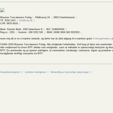
Museum Tusculanums Forlag
Rådhusvej 19
2920 Charlottenlund
Tlf. 3234 1414
info@mtp.dk
CVR: 8876 8418
Bank: Danske Bank, 1092 København K
BIC: DABADKKK
Reg.nr.: 1551
Kontonr.: 000 5252 520
IBAN: DK98 3000 000 5252520
www.mtp.dk er en e-mærket netbutik, og derfor har du altid adgang til e-mærkets gratis
Forbrugerhotline
, 
©2004–2020 Museum Tusculanums Forlag. Alle rettigheder forbeholdes. Ved brug af dette site anerkender og
eller tredjemand fra hvem MTF afleder sine rettigheder, samt at indholdet er ophavsretligt beskyttet og ik
MTF. Du anerkender og accepterer yderligere, at varemærker, kendetegn, varenavne, logoer og produkter v
forudgående skriftligt samtykke fra MTF.
Handelsbetingelser
Juridiske betingelser
Behandling af personlige oplysninger