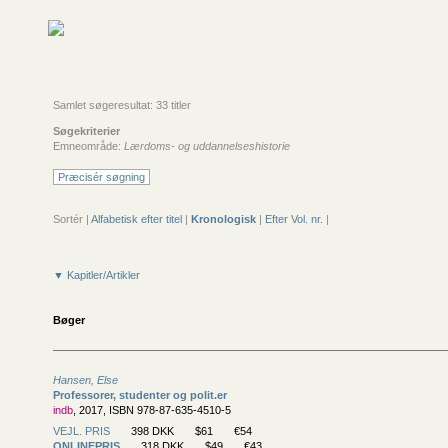
Samlet søgeresultat: 33 titler
Søgekriterier
Emneområde:
Lærdoms- og uddannelseshistorie
Præcisér søgning
Sortér |
Alfabetisk efter titel
|
Kronologisk
|
Efter Vol. nr.
|
▼ Kapitler/Artikler
Bøger
Hansen, Else
Professorer, studenter og polit.er
indb
, 2017, ISBN 978-87-635-4510-5
VEJL. PRIS
398 DKK
$61
€54
ONLINEPRIS
318 DKK
$49
€43