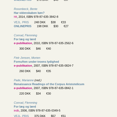
Rosenbeck, Bente
Har videnskaben køn?
hft
, 2014, ISBN 978-87-635-3842-8
VEJL. PRIS
248 DKK
$38
€33
ONLINEPRIS
198 DKK
$30
€27
Conrad, Flemming
For læg og lærd
e-publikation
, 2010, ISBN 978-87-635-2562-6
300 DKK
$46
€40
Fink-Jensen, Morten
Fornuften under troens lydighed
e-publikation
, 2007, ISBN 978-87-635-0824-7
260 DKK
$40
€35
Pade, Marianne
(red.)
Renaissance Readings of the Corpus Aristotelicum
e-publikation
, 2007, ISBN 978-87-635-0842-1
220 DKK
$34
€30
Conrad, Flemming
For læg og lærd
indb
, 2006, ISBN 978-87-635-0349-5
VEJL. PRIS
375 DKK
$57
€51