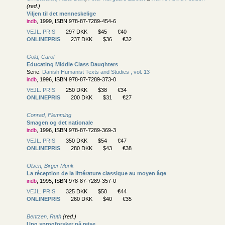
(red.)
Viljen til det menneskelige
indb
, 1999, ISBN 978-87-7289-454-6
VEJL. PRIS
297 DKK
$45
€40
ONLINEPRIS
237 DKK
$36
€32
Gold, Carol
Educating Middle Class Daughters
Serie:
Danish Humanist Texts and Studies , vol. 13
indb
, 1996, ISBN 978-87-7289-373-0
VEJL. PRIS
250 DKK
$38
€34
ONLINEPRIS
200 DKK
$31
€27
Conrad, Flemming
Smagen og det nationale
indb
, 1996, ISBN 978-87-7289-369-3
VEJL. PRIS
350 DKK
$54
€47
ONLINEPRIS
280 DKK
$43
€38
Olsen, Birger Munk
La réception de la littérature classique au moyen âge
indb
, 1995, ISBN 978-87-7289-357-0
VEJL. PRIS
325 DKK
$50
€44
ONLINEPRIS
260 DKK
$40
€35
Bentzen, Ruth
(red.)
Ung sprogforsker på rejse