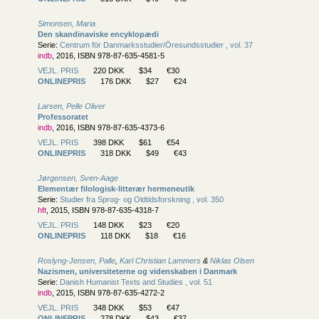
Simonsen, Maria
Den skandinaviske encyklopædi
Serie:
Centrum för Danmarksstudier/
Öresundsstudier , vol. 37
indb
, 2016, ISBN 978-87-635-4581-5
VEJL. PRIS
220 DKK
$34
€30
ONLINEPRIS
176 DKK
$27
€24
Larsen, Pelle Oliver
Professoratet
indb
, 2016, ISBN 978-87-635-4373-6
VEJL. PRIS
398 DKK
$61
€54
ONLINEPRIS
318 DKK
$49
€43
Jørgensen, Sven-Aage
Elementær filologisk-litterær hermeneutik
Serie:
Studier fra Sprog- og Oldtidsforskning , vol. 350
hft
, 2015, ISBN 978-87-635-4318-7
VEJL. PRIS
148 DKK
$23
€20
ONLINEPRIS
118 DKK
$18
€16
Roslyng-Jensen, Palle
,
Karl Christian Lammers
&
Niklas Olsen
Nazismen, universiteterne og videnskaben i Danmark
Serie:
Danish Humanist Texts and Studies , vol. 51
indb
, 2015, ISBN 978-87-635-4272-2
VEJL. PRIS
348 DKK
$53
€47
ONLINEPRIS
278 DKK
$43
€37