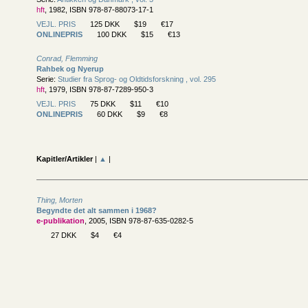
hft
, 1982, ISBN 978-87-88073-17-1
VEJL. PRIS
125 DKK
$19
€17
ONLINEPRIS
100 DKK
$15
€13
Conrad, Flemming
Rahbek og Nyerup
Serie:
Studier fra Sprog- og Oldtidsforskning , vol. 295
hft
, 1979, ISBN 978-87-7289-950-3
VEJL. PRIS
75 DKK
$11
€10
ONLINEPRIS
60 DKK
$9
€8
Kapitler/Artikler
|
▲
|
Thing, Morten
Begyndte det alt sammen i 1968?
e-publikation
, 2005, ISBN 978-87-635-0282-5
27 DKK
$4
€4