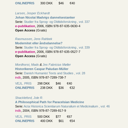
ONLINEPRIS
300 DKK
$46
€40
Larsen, Jesper Eckhardt
Johan Nicolai Madvigs dannelsestanker
Serie:
Studier fra Sprog- og Oldtidsforskning , vol. 337
e-publikation
, 2006, ISBN 978-87-635-0630-4
Open Access
(Gratis)
Rasmussen, Jens Rahbek
Modernitet eller åndsdannelse?
Serie:
Studier fra Sprog- og Oldtidsforskning , vol. 339
e-publikation
, 2006, ISBN 978-87-635-0527-7
Open Access
(Gratis)
Mordhorst, Mads
&
Jes Fabricius Møller
Historikeren Caspar Paludan-Müller
Serie:
Danish Humanist Texts and Studies , vol. 28
indb
, 2005, ISBN 978-87-7289-738-7
VEJL. PRIS
298 DKK
$46
€40
ONLINEPRIS
238 DKK
$36
€32
Shackleford, Jole R.
A Philosophical Path for Paracelsian Medicine
Serie:
Acta Historica Scientiarum Naturalium et Medicinalium , vol. 46
indb
, 2004, ISBN 978-87-7289-817-9
VEJL. PRIS
500 DKK
$77
€67
ONLINEPRIS
400 DKK
$61
€54