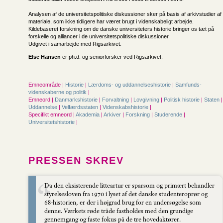
Analysen af de universitetspolitiske diskussioner sker på basis af arkivstudier af
materiale, som ikke tidligere har været brugt i videnskabeligt arbejde.
Kildebaseret forskning om de danske universiteters historie bringer os tæt på
forskelle og alliancer i de universitetspolitiske diskussioner.
Udgivet i samarbejde med Rigsarkivet.
Else Hansen
er ph.d. og seniorforsker ved Rigsarkivet.
Emneområde |
Historie
|
Lærdoms- og uddannelseshistorie
|
Samfunds­
videnskaberne og politik
|
Emneord |
Danmarkshistorie
|
Forvaltning
|
Lovgivning
|
Politisk historie
|
Staten
|
Uddannelse
|
Velfærdsstaten
|
Videnskabshistorie
|
Specifikt emneord |
Akademia
|
Arkiver
|
Forskning
|
Studerende
|
Universitetshistorie
|
PRESSEN SKREV
Da den eksisterende litteartur er sparsom og primært behandler
styrelsesloven fra 1970 i lyset af det danske studenteroprør og
68-historien, er der i højgrad brug for en undersøgelse som
denne. Værkets røde tråde fastholdes med den grundige
gennemgang og faste fokus på de tre hovedaktører.