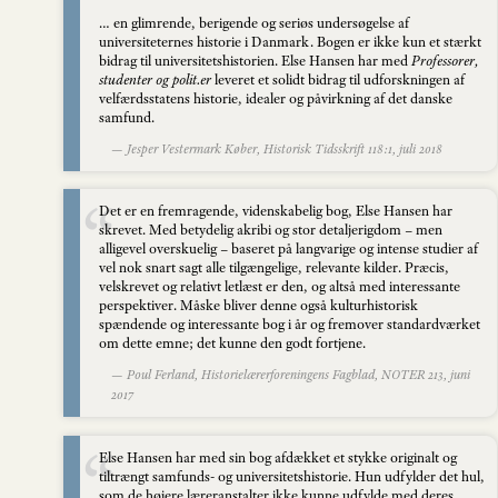
… en glimrende, berigende og seriøs undersøgelse af
universiteternes historie i Danmark. Bogen er ikke kun et stærkt
bidrag til universitetshistorien. Else Hansen har med
Professorer,
studenter og polit.er
leveret et solidt bidrag til udforskningen af
velfærdsstatens historie, idealer og påvirkning af det danske
samfund.
— Jesper Vestermark Køber, Historisk Tidsskrift 118:1, juli 2018
Det er en fremragende, videnskabelig bog, Else Hansen har
skrevet. Med betydelig akribi og stor detaljerigdom – men
alligevel overskuelig – baseret på langvarige og intense studier af
vel nok snart sagt alle tilgængelige, relevante kilder. Præcis,
velskrevet og relativt letlæst er den, og altså med interessante
perspektiver. Måske bliver denne også kulturhistorisk
spændende og interessante bog i år og fremover standardværket
om dette emne; det kunne den godt fortjene.
— Poul Ferland, Historielærerforeningens Fagblad, NOTER 213, juni
2017
Else Hansen har med sin bog afdækket et stykke originalt og
tiltrængt samfunds- og universitetshistorie. Hun udfylder det hul,
som de højere læreranstalter ikke kunne udfylde med deres