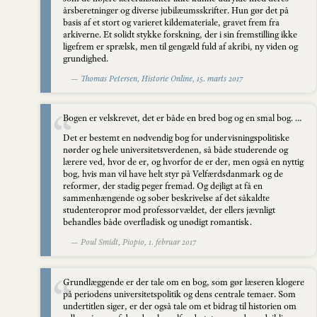
årsberetninger og diverse jubilæumsskrifter. Hun gør det på
basis af et stort og varieret kildemateriale, gravet frem fra
arkiverne. Et solidt stykke forskning, der i sin fremstilling ikke
ligefrem er sprælsk, men til gengæld fuld af akribi, ny viden og
grundighed.
—
Thomas Petersen, Historie Online, 15. marts 2017
Bogen er velskrevet, det er både en bred bog og en smal bog. …
Det er bestemt en nødvendig bog for undervisningspolitiske
nørder og hele universitetsverdenen, så både studerende og
lærere ved, hvor de er, og hvorfor de er der, men også en nyttig
bog, hvis man vil have helt styr på Velfærdsdanmark og de
reformer, der stadig peger fremad. Og dejligt at få en
sammenhængende og sober beskrivelse af det såkaldte
studenteroprør mod professorvældet, der ellers jævnligt
behandles både overfladisk og unødigt romantisk.
— Poul Smidt, Piopio, 1. februar 2017
Grundlæggende er der tale om en bog, som gør læseren klogere
på periodens universitetspolitik og dens centrale temaer. Som
undertitlen siger, er der også tale om et bidrag til historien om