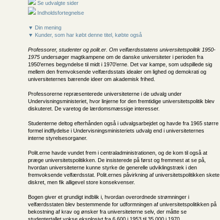
Se udvalgte sider
Indholdsfortegnelse
▼ Din mening
▼ Kunder, som har købt denne titel, købte også
Professorer, studenter og polit.er. Om velfærdsstatens universitetspolitik 1950-
1975
undersøger magtkampene om de danske universiteter i perioden fra
1950'ernes begyndelse til midt i 1970'erne. Det var kampe, som udspillede sig
mellem den fremvoksende velfærdsstats idealer om lighed og demokrati og
universiteternes bærende ideer om akademisk frihed.
Professorerne repræsenterede universiteterne i de udvalg under
Undervisningsministeriet, hvor linjerne for den fremtidige universitetspolitik blev
diskuteret. De varetog de lærdomsmæssige interesser.
Studenterne deltog efterhånden også i udvalgsarbejdet og havde fra 1965 større
formel indflydelse i Undervisningsministeriets udvalg end i universiteternes
interne styrelsesorganer.
Polit.erne havde vundet frem i centraladministrationen, og de kom til også at
præge universitetspolitikken. De insisterede på først og fremmest at se på,
hvordan universiteterne kunne styrke de generelle udviklingstræk i den
fremvoksende velfærdsstat. Polit.ernes påvirkning af universitetspolitikken skete
diskret, men fik alligevel store konsekvenser.
Bogen giver et grundigt indblik i, hvordan overordnede strømninger i
velfærdsstaten blev bestemmende for udformningen af universitetspolitikken på
bekostning af krav og ønsker fra universiteterne selv, der måtte se
studentertallet vokse eksplosivt fra 6.600 i 1953 til 35.000 i 1970.