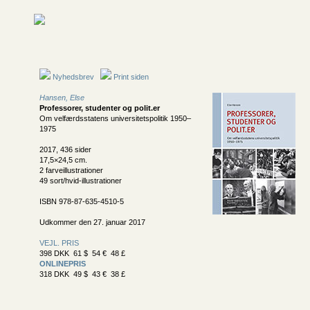
Nyhedsbrev
Print siden
Hansen, Else
Professorer, studenter og polit.er
Om velfærdsstatens universitetspolitik 1950–
1975
2017, 436 sider
17,5×24,5 cm.
2 farveillustrationer
49 sort/hvid-illustrationer
ISBN 978-87-635-4510-5
Udkommer den 27. januar 2017
VEJL. PRIS
398 DKK 61 $ 54 € 48 £
ONLINEPRIS
318 DKK 49 $ 43 € 38 £