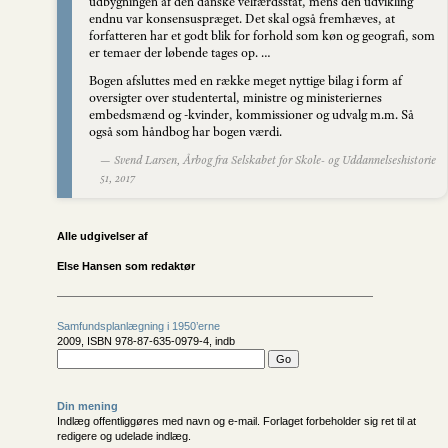
udbygningen af den danske velfærdsstat, mens den udvikling
endnu var konsensuspræget. Det skal også fremhæves, at
forfatteren har et godt blik for forhold som køn og geografi, som
er temaer der løbende tages op. …
Bogen afsluttes med en række meget nyttige bilag i form af
oversigter over studentertal, ministre og ministeriernes
embedsmænd og -kvinder, kommissioner og udvalg m.m. Så
også som håndbog har bogen værdi.
— Svend Larsen, Årbog fra Selskabet for Skole- og Uddannelseshistorie
51, 2017
Alle udgivelser af
Else Hansen som redaktør
Samfundsplanlægning i 1950’erne
2009, ISBN 978-87-635-0979-4, indb
Din mening
Indlæg offentliggøres med navn og e-mail. Forlaget forbeholder sig ret til at
redigere og udelade indlæg.