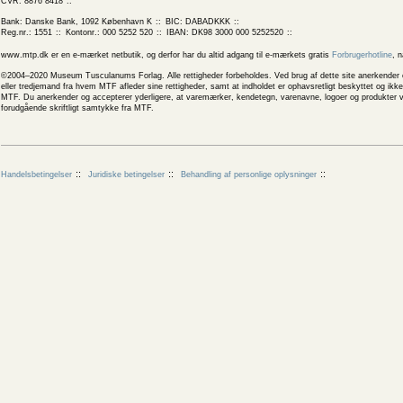
CVR: 8876 8418
Bank: Danske Bank, 1092 København K
BIC: DABADKKK
Reg.nr.: 1551
Kontonr.: 000 5252 520
IBAN: DK98 3000 000 5252520
www.mtp.dk er en e-mærket netbutik, og derfor har du altid adgang til e-mærkets gratis
Forbrugerhotline
, 
©2004–2020 Museum Tusculanums Forlag. Alle rettigheder forbeholdes. Ved brug af dette site anerkender og
eller tredjemand fra hvem MTF afleder sine rettigheder, samt at indholdet er ophavsretligt beskyttet og ik
MTF. Du anerkender og accepterer yderligere, at varemærker, kendetegn, varenavne, logoer og produkter v
forudgående skriftligt samtykke fra MTF.
Handelsbetingelser
Juridiske betingelser
Behandling af personlige oplysninger