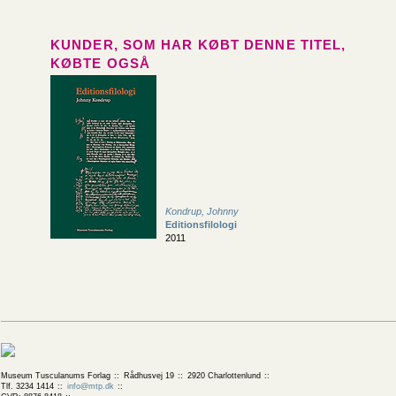
KUNDER, SOM HAR KØBT DENNE TITEL,
KØBTE OGSÅ
Kondrup, Johnny
Editionsfilologi
2011
Museum Tusculanums Forlag
Rådhusvej 19
2920 Charlottenlund
Tlf. 3234 1414
info@mtp.dk