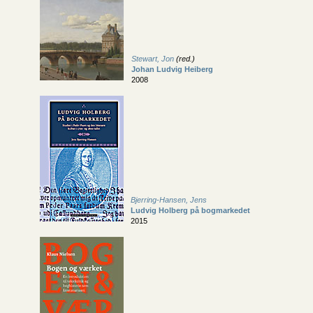
Stewart, Jon
(red.)
Johan Ludvig Heiberg
2008
Bjerring-Hansen, Jens
Ludvig Holberg på bogmarkedet
2015