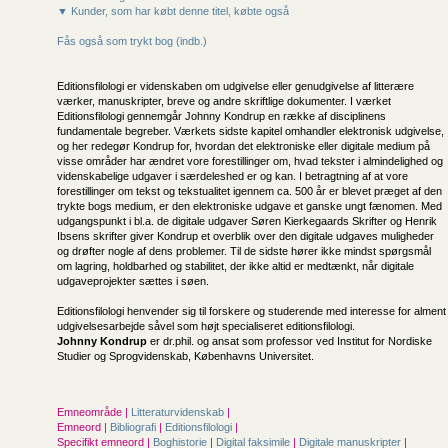
▼ Kunder, som har købt denne titel, købte også
Fås også som trykt bog (indb.)
Editionsfilologi er videnskaben om udgivelse eller genudgivelse af litterære
værker, manuskripter, breve og andre skriftlige dokumenter. I værket
Editionsfilologi gennemgår Johnny Kondrup en række af disciplinens
fundamentale begreber. Værkets sidste kapitel omhandler elektronisk udgivelse,
og her redegør Kondrup for, hvordan det elektroniske eller digitale medium på
visse områder har ændret vore forestillinger om, hvad tekster i almindelighed og
videnskabelige udgaver i særdeleshed er og kan. I betragtning af at vore
forestillinger om tekst og tekstualitet igennem ca. 500 år er blevet præget af den
trykte bogs medium, er den elektroniske udgave et ganske ungt fænomen. Med
udgangspunkt i bl.a. de digitale udgaver Søren Kierkegaards Skrifter og Henrik
Ibsens skrifter giver Kondrup et overblik over den digitale udgaves muligheder
og drøfter nogle af dens problemer. Til de sidste hører ikke mindst spørgsmål
om lagring, holdbarhed og stabilitet, der ikke altid er medtænkt, når digitale
udgaveprojekter sættes i søen.
Editionsfilologi henvender sig til forskere og studerende med interesse for alment
udgivelsesarbejde såvel som højt specialiseret editionsfilologi.
Johnny Kondrup
er dr.phil. og ansat som professor ved Institut for Nordiske
Studier og Sprogvidenskab, Københavns Universitet.
Emneområde |
Litteraturvidenskab
|
Emneord |
Bibliografi
|
Editionsfilologi
|
Specifikt emneord |
Boghistorie
|
Digital faksimile
|
Digitale manuskripter
|