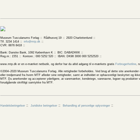
Museum Tusculanums Forlag
Rådhusvej 19
2920 Charlottenlund
Tlf. 3234 1414
info@mtp.dk
CVR: 8876 8418
Bank: Danske Bank, 1092 København K
BIC: DABADKKK
Reg.nr.: 1551
Kontonr.: 000 5252 520
IBAN: DK98 3000 000 5252520
www.mtp.dk er en e-mærket netbutik, og derfor har du altid adgang til e-mærkets gratis
Forbrugerhotline
, 
©2004–2020 Museum Tusculanums Forlag. Alle rettigheder forbeholdes. Ved brug af dette site anerkender og
eller tredjemand fra hvem MTF afleder sine rettigheder, samt at indholdet er ophavsretligt beskyttet og ik
MTF. Du anerkender og accepterer yderligere, at varemærker, kendetegn, varenavne, logoer og produkter v
forudgående skriftligt samtykke fra MTF.
Handelsbetingelser
Juridiske betingelser
Behandling af personlige oplysninger