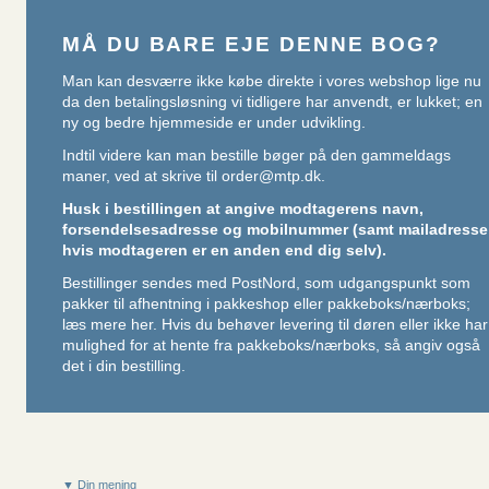
MÅ DU BARE EJE DENNE BOG?
Man kan desværre ikke købe direkte i vores webshop lige nu
da den betalingsløsning vi tidligere har anvendt, er lukket; en
ny og bedre hjemmeside er under udvikling.
Indtil videre kan man bestille bøger på den gammeldags
maner, ved at skrive til
order@mtp.dk
.
Husk i bestillingen at angive modtagerens navn,
forsendelsesadresse og mobilnummer (samt mailadresse
hvis modtageren er en anden end dig selv).
Bestillinger sendes med PostNord, som udgangspunkt som
pakker til afhentning i pakkeshop eller pakkeboks/nærboks;
læs mere her
. Hvis du behøver levering til døren eller ikke har
mulighed for at hente fra pakkeboks/nærboks, så angiv også
det i din bestilling.
▼ Din mening