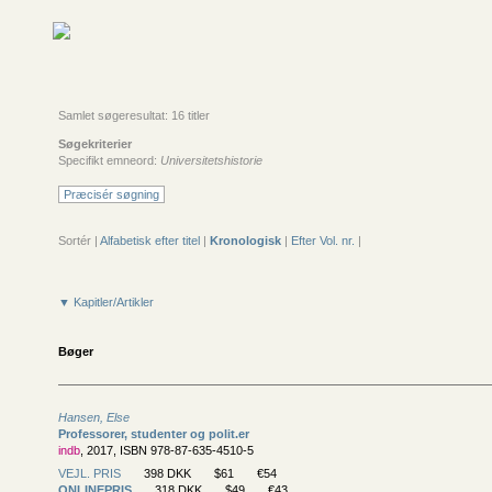
Samlet søgeresultat: 16 titler
Søgekriterier
Specifikt emneord:
Universitetshistorie
Præcisér søgning
Sortér |
Alfabetisk efter titel
|
Kronologisk
|
Efter Vol. nr.
|
▼ Kapitler/Artikler
Bøger
Hansen, Else
Professorer, studenter og polit.er
indb
, 2017, ISBN 978-87-635-4510-5
VEJL. PRIS
398 DKK
$61
€54
ONLINEPRIS
318 DKK
$49
€43