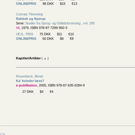
ONLINEPRIS
98 DKK
$15
€13
Conrad, Flemming
Rahbek og Nyerup
Serie:
Studier fra Sprog- og Oldtidsforskning , vol. 295
hft
, 1979, ISBN 978-87-7289-950-3
VEJL. PRIS
75 DKK
$11
€10
ONLINEPRIS
60 DKK
$9
€8
Kapitler/Artikler
|
▲
|
Rosenbeck, Bente
Ka' kvinder læse?
e-publikation
, 2005, ISBN 978-87-635-0284-9
27 DKK
$4
€4