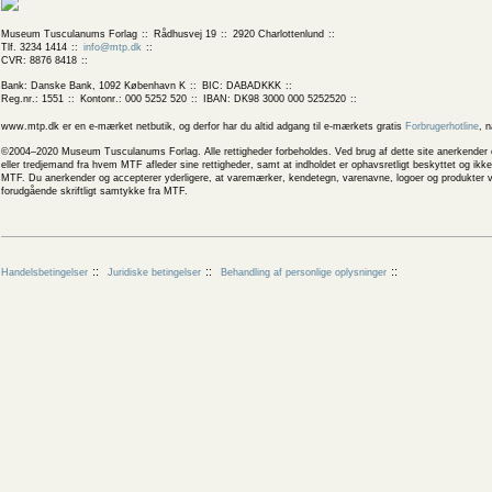
Museum Tusculanums Forlag
Rådhusvej 19
2920 Charlottenlund
Tlf. 3234 1414
info@mtp.dk
CVR: 8876 8418
Bank: Danske Bank, 1092 København K
BIC: DABADKKK
Reg.nr.: 1551
Kontonr.: 000 5252 520
IBAN: DK98 3000 000 5252520
www.mtp.dk er en e-mærket netbutik, og derfor har du altid adgang til e-mærkets gratis
Forbrugerhotline
, 
©2004–2020 Museum Tusculanums Forlag. Alle rettigheder forbeholdes. Ved brug af dette site anerkender og
eller tredjemand fra hvem MTF afleder sine rettigheder, samt at indholdet er ophavsretligt beskyttet og ik
MTF. Du anerkender og accepterer yderligere, at varemærker, kendetegn, varenavne, logoer og produkter v
forudgående skriftligt samtykke fra MTF.
Handelsbetingelser
Juridiske betingelser
Behandling af personlige oplysninger