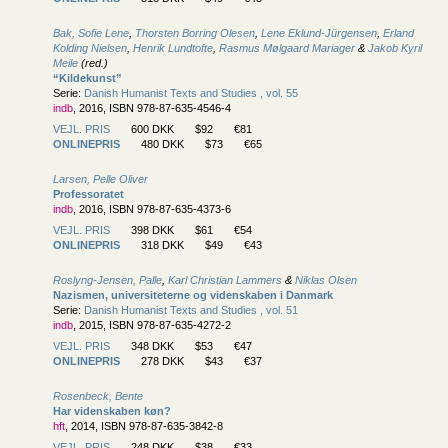
Bak, Sofie Lene
,
Thorsten Borring Olesen
,
Lene Eklund-Jürgensen
,
Erland
Kolding Nielsen
,
Henrik Lundtofte
,
Rasmus Mølgaard Mariager
&
Jakob Kyril
Meile
(red.)
“Kildekunst”
Serie:
Danish Humanist Texts and Studies , vol. 55
indb
, 2016, ISBN 978-87-635-4546-4
VEJL. PRIS
600 DKK
$92
€81
ONLINEPRIS
480 DKK
$73
€65
Larsen, Pelle Oliver
Professoratet
indb
, 2016, ISBN 978-87-635-4373-6
VEJL. PRIS
398 DKK
$61
€54
ONLINEPRIS
318 DKK
$49
€43
Roslyng-Jensen, Palle
,
Karl Christian Lammers
&
Niklas Olsen
Nazismen, universiteterne og videnskaben i Danmark
Serie:
Danish Humanist Texts and Studies , vol. 51
indb
, 2015, ISBN 978-87-635-4272-2
VEJL. PRIS
348 DKK
$53
€47
ONLINEPRIS
278 DKK
$43
€37
Rosenbeck, Bente
Har videnskaben køn?
hft
, 2014, ISBN 978-87-635-3842-8
VEJL. PRIS
248 DKK
$38
€33