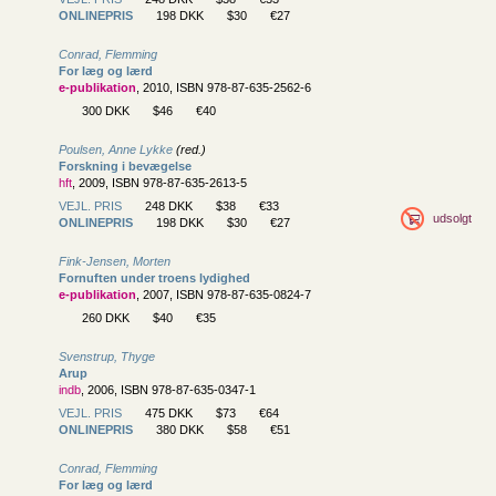
ONLINEPRIS
198 DKK
$30
€27
Conrad, Flemming
For læg og lærd
e-publikation
, 2010, ISBN 978-87-635-2562-6
300 DKK
$46
€40
Poulsen, Anne Lykke
(red.)
Forskning i bevægelse
hft
, 2009, ISBN 978-87-635-2613-5
VEJL. PRIS
248 DKK
$38
€33
udsolgt
ONLINEPRIS
198 DKK
$30
€27
Fink-Jensen, Morten
Fornuften under troens lydighed
e-publikation
, 2007, ISBN 978-87-635-0824-7
260 DKK
$40
€35
Svenstrup, Thyge
Arup
indb
, 2006, ISBN 978-87-635-0347-1
VEJL. PRIS
475 DKK
$73
€64
ONLINEPRIS
380 DKK
$58
€51
Conrad, Flemming
For læg og lærd