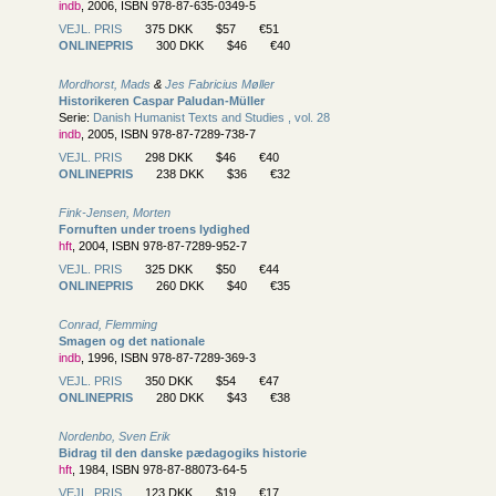
indb
, 2006, ISBN 978-87-635-0349-5
VEJL. PRIS
375 DKK
$57
€51
ONLINEPRIS
300 DKK
$46
€40
Mordhorst, Mads
&
Jes Fabricius Møller
Historikeren Caspar Paludan-Müller
Serie:
Danish Humanist Texts and Studies , vol. 28
indb
, 2005, ISBN 978-87-7289-738-7
VEJL. PRIS
298 DKK
$46
€40
ONLINEPRIS
238 DKK
$36
€32
Fink-Jensen, Morten
Fornuften under troens lydighed
hft
, 2004, ISBN 978-87-7289-952-7
VEJL. PRIS
325 DKK
$50
€44
ONLINEPRIS
260 DKK
$40
€35
Conrad, Flemming
Smagen og det nationale
indb
, 1996, ISBN 978-87-7289-369-3
VEJL. PRIS
350 DKK
$54
€47
ONLINEPRIS
280 DKK
$43
€38
Nordenbo, Sven Erik
Bidrag til den danske pædagogiks historie
hft
, 1984, ISBN 978-87-88073-64-5
VEJL. PRIS
123 DKK
$19
€17