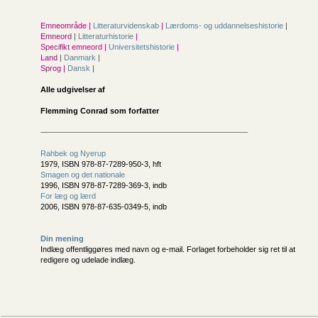
Emneområde |
Litteraturvidenskab
|
Lærdoms- og uddannelseshistorie
|
Emneord |
Litteraturhistorie
|
Specifikt emneord |
Universitetshistorie
|
Land |
Danmark
|
Sprog |
Dansk
|
Alle udgivelser af
Flemming Conrad som forfatter
Rahbek og Nyerup
1979, ISBN 978-87-7289-950-3, hft
Smagen og det nationale
1996, ISBN 978-87-7289-369-3, indb
For læg og lærd
2006, ISBN 978-87-635-0349-5, indb
Din mening
Indlæg offentliggøres med navn og e-mail. Forlaget forbeholder sig ret til at
redigere og udelade indlæg.