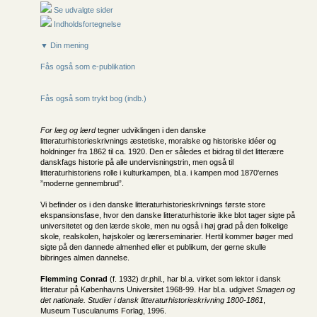
Se udvalgte sider
Indholdsfortegnelse
▼ Din mening
Fås også som e-publikation
Fås også som trykt bog (indb.)
For læg og lærd
tegner udviklingen i den danske
litteraturhistorieskrivnings æstetiske, moralske og historiske idéer og
holdninger fra 1862 til ca. 1920. Den er således et bidrag til det litterære
danskfags historie på alle undervisningstrin, men også til
litteraturhistoriens rolle i kulturkampen, bl.a. i kampen mod 1870'ernes
”moderne gennembrud”.
Vi befinder os i den danske litteraturhistorieskrivnings første store
ekspansionsfase, hvor den danske litteraturhistorie ikke blot tager sigte på
universitetet og den lærde skole, men nu også i høj grad på den folkelige
skole, realskolen, højskoler og lærerseminarier. Hertil kommer bøger med
sigte på den dannede almenhed eller et publikum, der gerne skulle
bibringes almen dannelse.
Flemming Conrad
(f. 1932) dr.phil., har bl.a. virket som lektor i dansk
litteratur på Københavns Universitet 1968-99. Har bl.a. udgivet
Smagen og
det nationale. Studier i dansk litteraturhistorieskrivning 1800-1861
,
Museum Tusculanums Forlag, 1996.