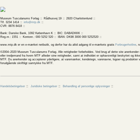
Museum Tusculanums Forlag
Rådhusvej 19
2920 Charlottenlund
Tlf. 3234 1414
info@mtp.dk
CVR: 8876 8418
Bank: Danske Bank, 1092 København K
BIC: DABADKKK
Reg.nr.: 1551
Kontonr.: 000 5252 520
IBAN: DK98 3000 000 5252520
www.mtp.dk er en e-mærket netbutik, og derfor har du altid adgang til e-mærkets gratis
Forbrugerhotline
, 
©2004–2020 Museum Tusculanums Forlag. Alle rettigheder forbeholdes. Ved brug af dette site anerkender og
eller tredjemand fra hvem MTF afleder sine rettigheder, samt at indholdet er ophavsretligt beskyttet og ik
MTF. Du anerkender og accepterer yderligere, at varemærker, kendetegn, varenavne, logoer og produkter v
forudgående skriftligt samtykke fra MTF.
Handelsbetingelser
Juridiske betingelser
Behandling af personlige oplysninger