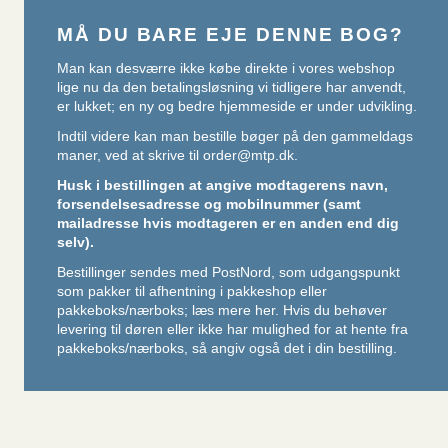
MÅ DU BARE EJE DENNE BOG?
Man kan desværre ikke købe direkte i vores webshop
lige nu da den betalingsløsning vi tidligere har anvendt,
er lukket; en ny og bedre hjemmeside er under udvikling.
Indtil videre kan man bestille bøger på den gammeldags
maner, ved at skrive til
order@mtp.dk
.
Husk i bestillingen at angive modtagerens navn,
forsendelsesadresse og mobilnummer (samt
mailadresse hvis modtageren er en anden end dig
selv).
Bestillinger sendes med PostNord, som udgangspunkt
som pakker til afhentning i pakkeshop eller
pakkeboks/nærboks;
læs mere her
. Hvis du behøver
levering til døren eller ikke har mulighed for at hente fra
pakkeboks/nærboks, så angiv også det i din bestilling.