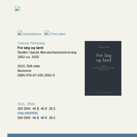
Nyhedsbrev
Print siden
Conrad, Flemming
For læg og lærd
Studier i dansk litteraturhistorieskrivning
1862-ca. 1920
2010, 508 sider
Illustreret
ISBN 978-87-635-2562-6
VEJL. PRIS
300 DKK 46 $ 40 € 36 £
ONLINEPRIS
300 DKK 46 $ 40 € 36 £