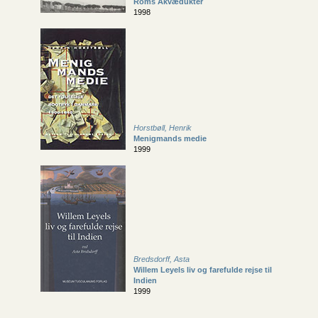
Roms Akvædukter
1998
Horstbøll, Henrik
Menigmands medie
1999
Bredsdorff, Asta
Willem Leyels liv og farefulde rejse til
Indien
1999