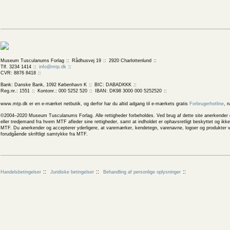
Museum Tusculanums Forlag
Rådhusvej 19
2920 Charlottenlund
Tlf. 3234 1414
info@mtp.dk
CVR: 8876 8418
Bank: Danske Bank, 1092 København K
BIC: DABADKKK
Reg.nr.: 1551
Kontonr.: 000 5252 520
IBAN: DK98 3000 000 5252520
www.mtp.dk er en e-mærket netbutik, og derfor har du altid adgang til e-mærkets gratis
Forbrugerhotline
, 
©2004–2020 Museum Tusculanums Forlag. Alle rettigheder forbeholdes. Ved brug af dette site anerkender og
eller tredjemand fra hvem MTF afleder sine rettigheder, samt at indholdet er ophavsretligt beskyttet og ik
MTF. Du anerkender og accepterer yderligere, at varemærker, kendetegn, varenavne, logoer og produkter v
forudgående skriftligt samtykke fra MTF.
Handelsbetingelser
Juridiske betingelser
Behandling af personlige oplysninger