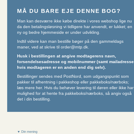
MÅ DU BARE EJE DENNE BOG?
Man kan desværre ikke købe direkte i vores webshop lige nu
da den betalingsløsning vi tidligere har anvendt, er lukket; en
ny og bedre hjemmeside er under udvikling.
Indtil videre kan man bestille bøger på den gammeldags
maner, ved at skrive til
order@mtp.dk
.
Husk i bestillingen at angive modtagerens navn,
forsendelsesadresse og mobilnummer (samt mailadresse
hvis modtageren er en anden end dig selv).
Bestillinger sendes med PostNord, som udgangspunkt som
pakker til afhentning i pakkeshop eller pakkeboks/nærboks;
læs mere her
. Hvis du behøver levering til døren eller ikke har
mulighed for at hente fra pakkeboks/nærboks, så angiv også
det i din bestilling.
▼ Din mening