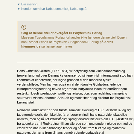
▼ Din mening
▼ Kunder, som har købt denne titel, købte også
Salg af denne titel er overgået til Polyteknisk Forlag
Museum Tusculanums Forlag forhandler ikke længere denne titel. Bogen
kan i stedet købes af Polyteknisk Boghandel & Forlag
på deres
hjemmeside
så længe lager haves.
Hans Christian Ørsted (1777-1851) fik betydning som videnskabsmand og
tænker langt ud over Danmarks grænser og sin egen tid. Internationalt stod han
i centrum af et netværk, der lagde grunden til den moderne fysiks
verdensbillede. Men han var også en af den danske Guldalders ledende
kulturpersonligheder og havde afgørende indflydelse inden for områder som
æstetik, filosofi, pædagogik, politik og religion, bl.a. som redaktør, mangeårig
sekretær i Videnskabernes Selskab og medstifter af og direktør for Polyteknisk
Læreanstalt.
Naturens tankelæser
er den første samlede skildring af H.C. Ørsteds liv og rigt
facetterede værk, der ikke blot fører læseren ind i hans naturvidenskabelige
univers, men også i et letforståeligt sprog fortæller historien om H.C. Ørsteds vej
fra apotekersøn i Rudkøbing, til han allerede som ung student gjorde op med de
etablerede naturvidenskabelige teorier og nåede frem til et nyt og dynamisk
natursyn, der førte frem til hans banebrydende opdagelse af