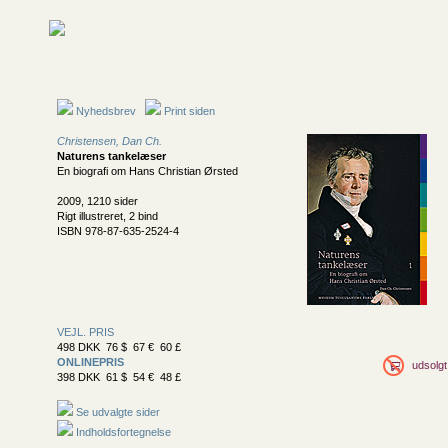
Nyhedsbrev
Print siden
Christensen, Dan Ch.
Naturens tankelæser
En biografi om Hans Christian Ørsted
2009, 1210 sider
Rigt illustreret, 2 bind
ISBN 978-87-635-2524-4
VEJL. PRIS
498 DKK 76 $ 67 € 60 £
ONLINEPRIS
udsolgt
398 DKK 61 $ 54 € 48 £
Se udvalgte sider
Indholdsfortegnelse