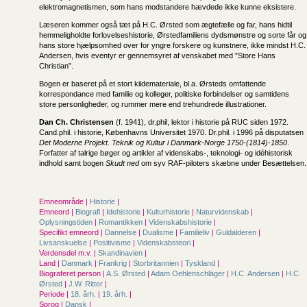
elektromagnetismen, som hans modstandere hævdede ikke kunne eksistere.
Læseren kommer også tæt på H.C. Ørsted som ægtefælle og far, hans hidtil
hemmeligholdte forlovelseshistorie, Ørstedfamiliens dydsmønstre og sorte får og
hans store hjælpsomhed over for yngre forskere og kunstnere, ikke mindst H.C.
Andersen, hvis eventyr er gennemsyret af venskabet med ”Store Hans
Christian”.
Bogen er baseret på et stort kildemateriale, bl.a. Ørsteds omfattende
korrespondance med familie og kolleger, politiske forbindelser og samtidens
store personligheder, og rummer mere end trehundrede illustrationer.
Dan Ch. Christensen
(f. 1941), dr.phil, lektor i historie på RUC siden 1972.
Cand.phil. i historie, Københavns Universitet 1970. Dr.phil. i 1996 på disputatsen
Det Moderne Projekt. Teknik og Kultur i Danmark-Norge 1750-(1814)-1850
.
Forfatter af talrige bøger og artikler af videnskabs-, teknologi- og idéhistorisk
indhold samt bogen
Skudt ned
om syv RAF-piloters skæbne under Besættelsen.
Emneområde |
Historie
|
Emneord |
Biografi
|
Idehistorie
|
Kulturhistorie
|
Naturvidenskab
|
Oplysningstiden
|
Romantikken
|
Videnskabshistorie
|
Specifikt emneord |
Dannelse
|
Dualisme
|
Familieliv
|
Guldalderen
|
Livsanskuelse
|
Positivisme
|
Videnskabsteori
|
Verdensdel m.v. |
Skandinavien
|
Land |
Danmark
|
Frankrig
|
Storbritannien
|
Tyskland
|
Biograferet person |
A.S. Ørsted
|
Adam Oehlenschläger
|
H.C. Andersen
|
H.C.
Ørsted
|
J.W. Ritter
|
Periode |
18. årh.
|
19. årh.
|
Sprog |
Dansk
|