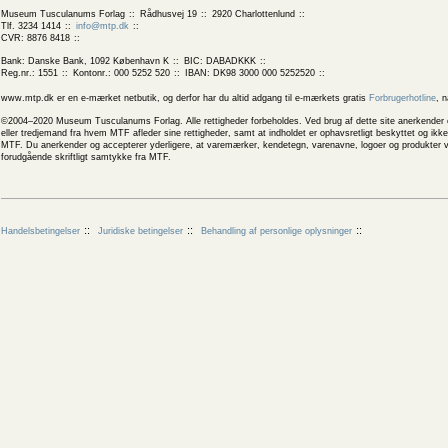
Museum Tusculanums Forlag
Rådhusvej 19
2920 Charlottenlund
Tlf. 3234 1414
info@mtp.dk
CVR: 8876 8418
Bank: Danske Bank, 1092 København K
BIC: DABADKKK
Reg.nr.: 1551
Kontonr.: 000 5252 520
IBAN: DK98 3000 000 5252520
www.mtp.dk er en e-mærket netbutik, og derfor har du altid adgang til e-mærkets gratis
Forbrugerhotline
, 
©2004–2020 Museum Tusculanums Forlag. Alle rettigheder forbeholdes. Ved brug af dette site anerkender og
eller tredjemand fra hvem MTF afleder sine rettigheder, samt at indholdet er ophavsretligt beskyttet og ik
MTF. Du anerkender og accepterer yderligere, at varemærker, kendetegn, varenavne, logoer og produkter v
forudgående skriftligt samtykke fra MTF.
Handelsbetingelser
Juridiske betingelser
Behandling af personlige oplysninger