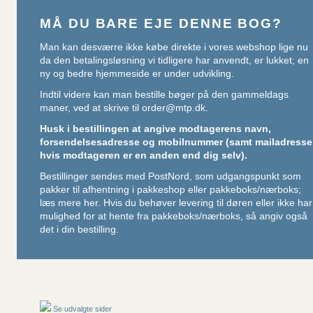
MÅ DU BARE EJE DENNE BOG?
Man kan desværre ikke købe direkte i vores webshop lige nu
da den betalingsløsning vi tidligere har anvendt, er lukket; en
ny og bedre hjemmeside er under udvikling.
Indtil videre kan man bestille bøger på den gammeldags
maner, ved at skrive til
order@mtp.dk
.
Husk i bestillingen at angive modtagerens navn,
forsendelsesadresse og mobilnummer (samt mailadresse
hvis modtageren er en anden end dig selv).
Bestillinger sendes med PostNord, som udgangspunkt som
pakker til afhentning i pakkeshop eller pakkeboks/nærboks;
læs mere her
. Hvis du behøver levering til døren eller ikke har
mulighed for at hente fra pakkeboks/nærboks, så angiv også
det i din bestilling.
Se udvalgte sider