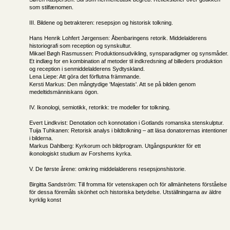
som stilfænomen.
III. Bildene og betrakteren: resepsjon og historisk tolkning.
Hans Henrik Lohfert Jørgensen: Åbenbaringens retorik. Middelalderens
historiografi som reception og synskultur.
Mikael Bøgh Rasmussen: Produktionsudvikling, synsparadigmer og synsmåder.
Et indlæg for en kombination af metoder til indkredsning af billeders produktion
og reception i senmiddelalderens Sydtyskland.
Lena Liepe: Att göra det förflutna främmande.
Kersti Markus: Den mångtydige 'Majestatis'. Att se på bilden genom
medeltidsmänniskans ögon.
IV. Ikonologi, semiotikk, retorikk: tre modeller for tolkning.
Evert Lindkvist: Denotation och konnotation i Gotlands romanska stenskulptur.
Tuija Tuhkanen: Retorisk analys i bildtolkning – att läsa donatorernas intentioner
i bilderna.
Markus Dahlberg: Kyrkorum och bildprogram. Utgångspunkter för ett
ikonologiskt studium av Forshems kyrka.
V. De første årene: omkring middelalderens resepsjonshistorie.
Birgitta Sandström: Till fromma för vetenskapen och för allmänhetens förståelse
för dessa föremåls skönhet och historiska betydelse. Utställningarna av äldre
kyrklig konst