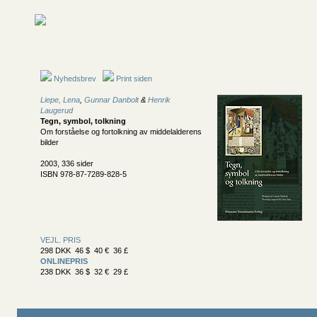
Nyhedsbrev
Print siden
Liepe, Lena
,
Gunnar Danbolt
&
Henrik
Laugerud
Tegn, symbol, tolkning
Om forståelse og fortolkning av middelalderens
bilder
2003, 336 sider
ISBN 978-87-7289-828-5
VEJL. PRIS
298 DKK 46 $ 40 € 36 £
ONLINEPRIS
238 DKK 36 $ 32 € 29 £