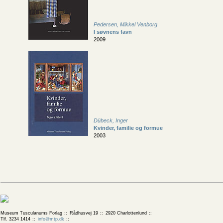
Pedersen, Mikkel Venborg
I søvnens favn
2009
Dübeck, Inger
Kvinder, familie og formue
2003
Museum Tusculanums Forlag
Rådhusvej 19
2920 Charlottenlund
Tlf. 3234 1414
info@mtp.dk