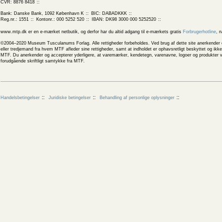
CVR: 8876 8418
Bank: Danske Bank, 1092 København K
BIC: DABADKKK
Reg.nr.: 1551
Kontonr.: 000 5252 520
IBAN: DK98 3000 000 5252520
www.mtp.dk er en e-mærket netbutik, og derfor har du altid adgang til e-mærkets gratis
Forbrugerhotline
, 
©2004–2020 Museum Tusculanums Forlag. Alle rettigheder forbeholdes. Ved brug af dette site anerkender og
eller tredjemand fra hvem MTF afleder sine rettigheder, samt at indholdet er ophavsretligt beskyttet og ik
MTF. Du anerkender og accepterer yderligere, at varemærker, kendetegn, varenavne, logoer og produkter v
forudgående skriftligt samtykke fra MTF.
Handelsbetingelser
Juridiske betingelser
Behandling af personlige oplysninger