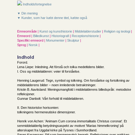
Indholdsfortegnelse
▼ Din mening
▼ Kunder, som har købt denne titel, købte også
Emneområde |
Kunst og kunsthistorie
|
Middelalderstudier
|
Religion og teologi
|
Emneord |
Billedkunst
|
Historiografi
|
Receptionshistorie
|
Specifikt emneord |
Monumenter
|
Skulptur
|
Sprog |
Norsk
|
Indhold
Forord.
Lena Liepe: Inledning. Att förstå och tolka medeltidens bilder.
I. Oss og middelalderen: veier til forståelse.
Henning Laugerud: Tegn, symbol og tolkning. Om forståelse og fortolkning av
middelalderens bilder – noen innledende betraktninger.
Kristin B. Aavitsland: Meningsmangfold i middelalderens billedspråk: metodiske
refleksjoner.
Gunnar Danbolt: Vårt forhold til middelalderen.
II. Den historiske horisonten:
tolkningens hermeneutiske dimensjoner.
Henrik von Achen: 'Animam Cum corona immortalitatis Christus coronat'. Et
senmiddelalderlig betydningsaspekt av motivet 'Marias himmelkroning' på
alterskapet fra Uggdal kirke på Tysnes i Sunnhordland.
Søren Kaspersen: Stil som hermeneutisk begreb. Refleksioner over gotikken