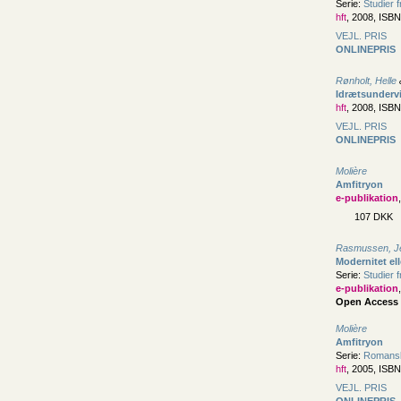
Serie:
Studier 
hft
, 2008, ISB
VEJL. PRIS
ONLINEPRIS
Rønholt, Helle
Idrætsunderv
hft
, 2008, ISB
VEJL. PRIS
ONLINEPRIS
Molière
Amfitryon
e-publikation
107 DKK
Rasmussen, J
Modernitet el
Serie:
Studier 
e-publikation
Open Access
Molière
Amfitryon
Serie:
Romanske
hft
, 2005, ISB
VEJL. PRIS
ONLINEPRIS