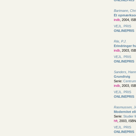
Bartmann, Chr
Et opmærksom
indb
, 2004, IS
VEJL. PRIS
ONLINEPRIS
Riis, P.J.
Erindringer f
indb
, 2003, IS
VEJL. PRIS
ONLINEPRIS
Sanders, Han
Grundtvig
Serie:
Centrum
indb
, 2003, IS
VEJL. PRIS
ONLINEPRIS
Rasmussen, J
Modernitet el
Serie:
Studier 
hft
, 2003, ISB
VEJL. PRIS
ONLINEPRIS