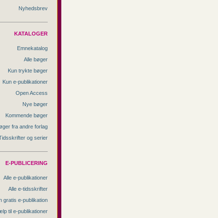
Nyhedsbrev
KATALOGER
Emnekatalog
Alle bøger
Kun trykte bøger
Kun e-publikationer
Open Access
Nye bøger
Kommende bøger
øger fra andre forlag
Tidsskrifter og serier
E-PUBLICERING
Alle e-publikationer
Alle e-tidsskrifter
 gratis e-publikation
lp til e-publikationer