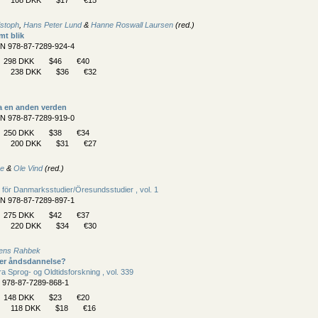
istoph
,
Hans Peter Lund
&
Hanne Roswall Laursen
(red.)
t blik
BN 978-87-7289-924-4
298 DKK
$46
€40
238 DKK
$36
€32
ra en anden verden
BN 978-87-7289-919-0
250 DKK
$38
€34
200 DKK
$31
€27
ne
&
Ole Vind
(red.)
 för Danmarksstudier/
Öresundsstudier , vol. 1
BN 978-87-7289-897-1
275 DKK
$42
€37
220 DKK
$34
€30
ens Rahbek
ler åndsdannelse?
fra Sprog- og Oldtidsforskning , vol. 339
N 978-87-7289-868-1
148 DKK
$23
€20
118 DKK
$18
€16