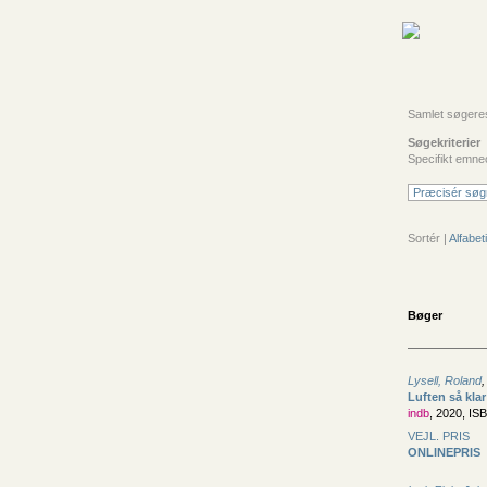
Samlet søgeresu
Søgekriterier
Specifikt emne
Præcisér søg
Sortér |
Alfabeti
Bøger
Lysell, Roland
Luften så klar
indb
, 2020, IS
VEJL. PRIS
ONLINEPRIS