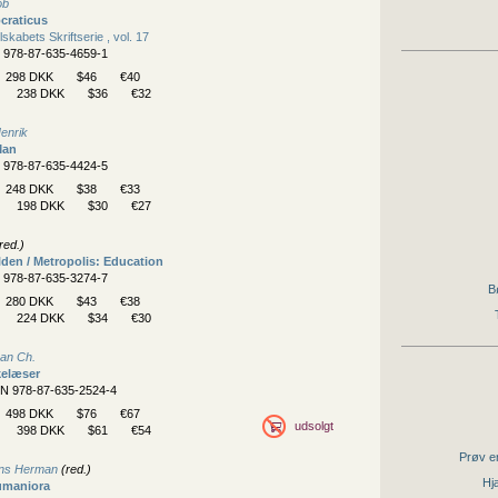
ob
ocraticus
skabets Skriftserie , vol. 17
N 978-87-635-4659-1
298 DKK
$46
€40
238 DKK
$36
€32
enrik
Man
N 978-87-635-4424-5
248 DKK
$38
€33
198 DKK
$30
€27
red.)
lden / Metropolis: Education
N 978-87-635-3274-7
B
280 DKK
$43
€38
224 DKK
$34
€30
Dan Ch.
kelæser
BN 978-87-635-2524-4
498 DKK
$76
€67
udsolgt
398 DKK
$61
€54
Prøv en
ns Herman
(red.)
Hjæ
Humaniora