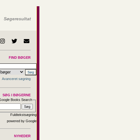
Søgeresultat
FIND BØGER
Avanceret søgning
SØG I BØGERNE
Google Books Search
Fuldtekstsøgning
NYHEDER