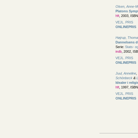
Olsen, Anne-M
Platons
Symp
hft
, 2003, ISB
VEJL. PRIS
ONLINEPRIS
Højrup, Thom
Dannelsens di
Serie:
Stats- og
indb
, 2002, IS
VEJL. PRIS
ONLINEPRIS
Juul, Anneline
,
Schönbeck
&
Idealer i reli
hft
, 1997, ISB
VEJL. PRIS
ONLINEPRIS