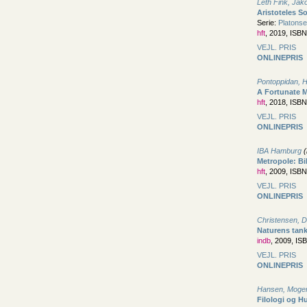
Leth Fink, Jak
Aristoteles S
Serie:
Platonsel
hft
, 2019, ISB
VEJL. PRIS
ONLINEPRIS
Pontoppidan, H
A Fortunate 
hft
, 2018, ISB
VEJL. PRIS
ONLINEPRIS
IBA Hamburg
(
Metropole: Bi
hft
, 2009, ISB
VEJL. PRIS
ONLINEPRIS
Christensen, 
Naturens tan
indb
, 2009, IS
VEJL. PRIS
ONLINEPRIS
Hansen, Moge
Filologi og 