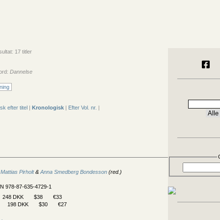
ltat: 17 titler
ord:
Dannelse
ning
sk efter titel
|
Kronologisk
|
Efter Vol. nr.
|
,
Mattias Pirholt
&
Anna Smedberg Bondesson
(red.)
BN 978-87-635-4729-1
248 DKK
$38
€33
198 DKK
$30
€27