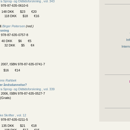
fra Sprog- og Oldtidsforskning , vol. 343
N 978-87-635-0610-6
148 DKK
$23
€20
118 DKK
$18
€16
&
Birger Peitersen
(red.)
isning
N 978-87-635-0757-8
Inf
40 DKK
$6
€5
32 DKK
$5
€4
Intern
, 2007, ISBN 978-87-635-0741-7
$16
€14
ens Rahbek
ler åndsdannelse?
fra Sprog- og Oldtidsforskning , vol. 339
, 2006, ISBN 978-87-635-0527-7
(Gratis)
 Skrifter , vol. 12
N 978-87-635-0211-5
135 DKK
$21
€18
108 DKK
$17
€15