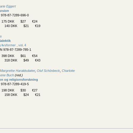
arie Eggert
osion
N 978-87-7289-696-0
175 DKK
$27
€24
140 DKK
$21
€19
as
alektik
 livsformer , vol. 4
BN 978-87-7289-785-1
398 DKK
$61
€54
318 DKK
$49
€43
Margrethe Haraldsdatter
,
Oluf Schönbeck
,
Charlotte
Lene Buch
(red.)
gion og religionsforskning
N 978-87-7289-419-5
198 DKK
$30
€27
158 DKK
$24
€21