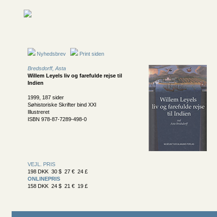
Nyhedsbrev
Print siden
Bredsdorff, Asta
Willem Leyels liv og farefulde rejse til
Indien
1999, 187 sider
Søhistoriske Skrifter bind XXI
Illustreret
ISBN 978-87-7289-498-0
VEJL. PRIS
198 DKK 30 $ 27 € 24 £
ONLINEPRIS
158 DKK 24 $ 21 € 19 £