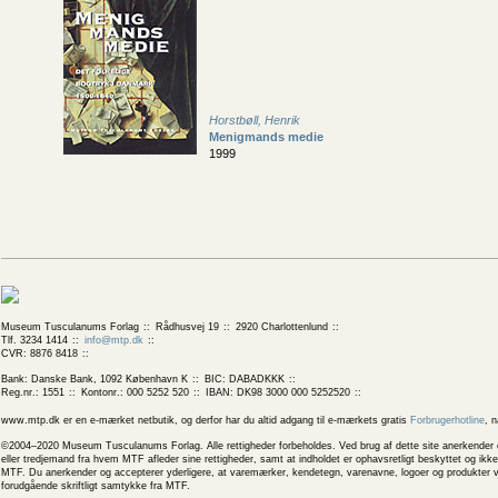
Horstbøll, Henrik
Menigmands medie
1999
Museum Tusculanums Forlag
Rådhusvej 19
2920 Charlottenlund
Tlf. 3234 1414
info@mtp.dk
CVR: 8876 8418
Bank: Danske Bank, 1092 København K
BIC: DABADKKK
Reg.nr.: 1551
Kontonr.: 000 5252 520
IBAN: DK98 3000 000 5252520
www.mtp.dk er en e-mærket netbutik, og derfor har du altid adgang til e-mærkets gratis
Forbrugerhotline
, 
©2004–2020 Museum Tusculanums Forlag. Alle rettigheder forbeholdes. Ved brug af dette site anerkender og
eller tredjemand fra hvem MTF afleder sine rettigheder, samt at indholdet er ophavsretligt beskyttet og ik
MTF. Du anerkender og accepterer yderligere, at varemærker, kendetegn, varenavne, logoer og produkter v
forudgående skriftligt samtykke fra MTF.