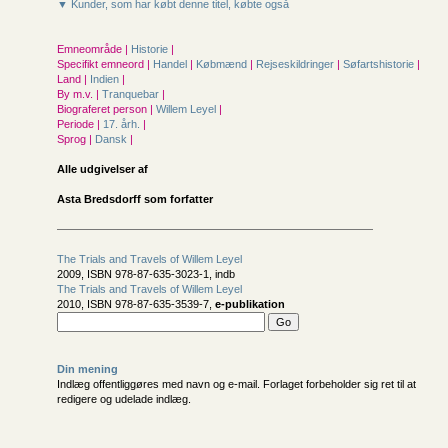
▼ Kunder, som har købt denne titel, købte også
Emneområde |
Historie
|
Specifikt emneord |
Handel
|
Købmænd
|
Rejseskildringer
|
Søfartshistorie
|
Land |
Indien
|
By m.v. |
Tranquebar
|
Biograferet person |
Willem Leyel
|
Periode |
17. årh.
|
Sprog |
Dansk
|
Alle udgivelser af
Asta Bredsdorff som forfatter
The Trials and Travels of Willem Leyel
2009, ISBN 978-87-635-3023-1, indb
The Trials and Travels of Willem Leyel
2010, ISBN 978-87-635-3539-7,
e-publikation
Din mening
Indlæg offentliggøres med navn og e-mail. Forlaget forbeholder sig ret til at
redigere og udelade indlæg.