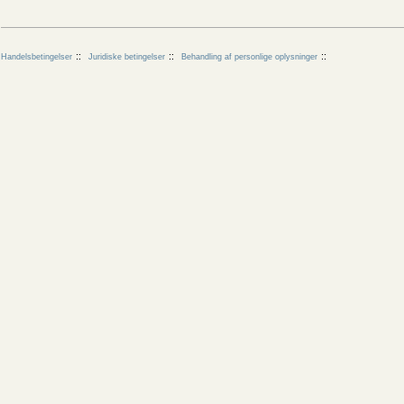
Handelsbetingelser
Juridiske betingelser
Behandling af personlige oplysninger