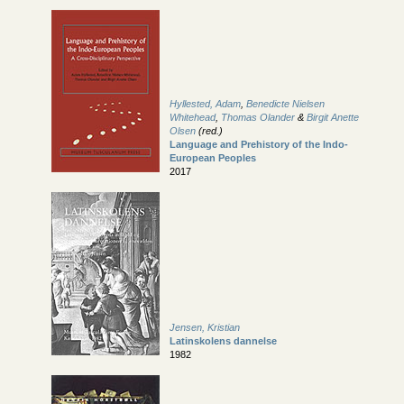
Hyllested, Adam
,
Benedicte Nielsen
Whitehead
,
Thomas Olander
&
Birgit Anette
Olsen
(red.)
Language and Prehistory of the Indo-
European Peoples
2017
Jensen, Kristian
Latinskolens dannelse
1982