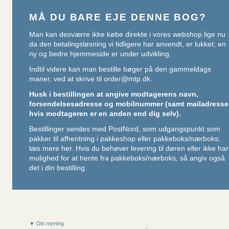
MÅ DU BARE EJE DENNE BOG?
Man kan desværre ikke købe direkte i vores webshop lige nu
da den betalingsløsning vi tidligere har anvendt, er lukket; en
ny og bedre hjemmeside er under udvikling.
Indtil videre kan man bestille bøger på den gammeldags
maner, ved at skrive til
order@mtp.dk
.
Husk i bestillingen at angive modtagerens navn,
forsendelsesadresse og mobilnummer (samt mailadresse
hvis modtageren er en anden end dig selv).
Bestillinger sendes med PostNord, som udgangspunkt som
pakker til afhentning i pakkeshop eller pakkeboks/nærboks;
læs mere her
. Hvis du behøver levering til døren eller ikke har
mulighed for at hente fra pakkeboks/nærboks, så angiv også
det i din bestilling.
▼ Din mening